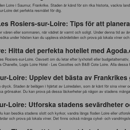
den Loire i Saumur, Frankrike. Staden är känd för sin rika historia, vackra la
Loire det perfekta resmålet för dig.
s Rosiers-sur-Loire: Tips för att planera
r våren eller sommaren, när vädret är varmt och soligt. Under denna tid av år
esöka under hösten kan du uppleva skördetiden och prova på lokala viner och 
e: Hitta det perfekta hotellet med Agoda
es Rosiers-sur-Loire. Oavsett om du letar efter lyxhotell eller budgetalternativ
la Chanelle, Logis Loire Hotel - Les Cocottes och B&B Cote Loire. Alla dessa 
ur-Loire: Upplev det bästa av Frankrikes
h dryck. Staden är belägen i hjärtat av Loiredalen, som är känt för sina viner
ärska grönsaker. Du kan prova på dessa läckerheter på någon av stadens många
sur-Loire: Utforska stadens sevärdheter oc
 Du kan besöka stadens slott och kyrkor, vandra längs floden Loire eller utfo
årdar och prova på lokala viner. Det finns också många cykel- och vandringsl