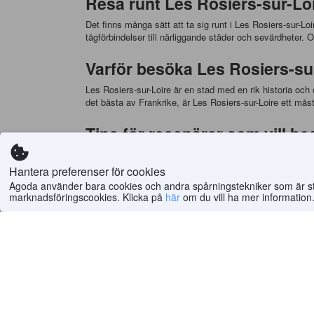
Resa runt Les Rosiers-sur-Loir
Det finns många sätt att ta sig runt i Les Rosiers-sur-L
tågförbindelser till närliggande städer och sevärdheter.
Varför besöka Les Rosiers-su
Les Rosiers-sur-Loire är en stad med en rik historia o
det bästa av Frankrike, är Les Rosiers-sur-Loire ett må
Tips för resenärer som vill b
Innan du reser till Les Rosiers-sur-Loire finns det några
bästa hotellalternativen till de bästa priserna. Du bör oc
Hantera preferenser för cookies
bekväma skor och kläder, eftersom du kommer att behöv
Agoda använder bara cookies och andra spårningstekniker som är strik
marknadsföringscookies. Klicka på
här
om du vill ha mer information
Hur man tar sig till Les Rosie
Det finns många sätt att ta sig till Les Rosiers-sur-Loir
hyra en bil eller ta en buss eller tåg till Les Rosiers-sur
Hem
>
Världen
(
6 504 193
)
>
Frankrike Hotell
(
454 17