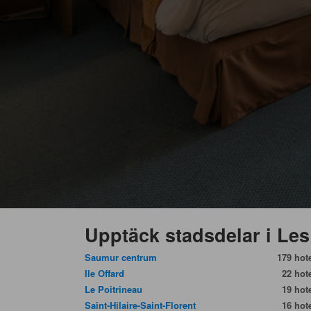
Upptäck stadsdelar i Les
Saumur centrum
179 hote
Ile Offard
22 hote
Le Poitrineau
19 hote
Saint-Hilaire-Saint-Florent
16 hote