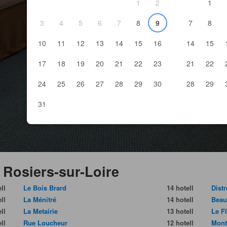
1
2
1
3
4
5
6
7
8
9
7
8
10
11
12
13
14
15
16
14
15
17
18
19
20
21
22
23
21
22
24
25
26
27
28
29
30
28
29
31
 Rosiers-sur-Loire
ll
Le Bois Brard
14 hotell
Distr
ll
La Ménitré
14 hotell
Beau
ll
La Metairie
13 hotell
Le F
ll
Rue Loucheur
12 hotell
Mont