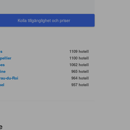
Kolla tillgänglighet och priser
us
1109 hotell
pellier
1100 hotell
bes
1062 hotell
ine
965 hotell
rau-du-Roi
964 hotell
bel
957 hotell
e