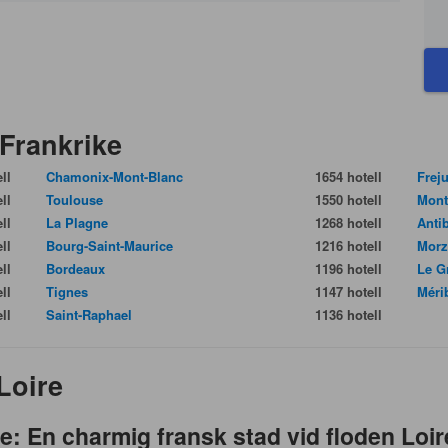
Frankrike
ll
Chamonix-Mont-Blanc
1654 hotell
Frej
ll
Toulouse
1550 hotell
Mont
ll
La Plagne
1268 hotell
Anti
ll
Bourg-Saint-Maurice
1216 hotell
Morz
ll
Bordeaux
1196 hotell
Le G
ll
Tignes
1147 hotell
Méri
ll
Saint-Raphael
1136 hotell
Loire
e: En charmig fransk stad vid floden Loir