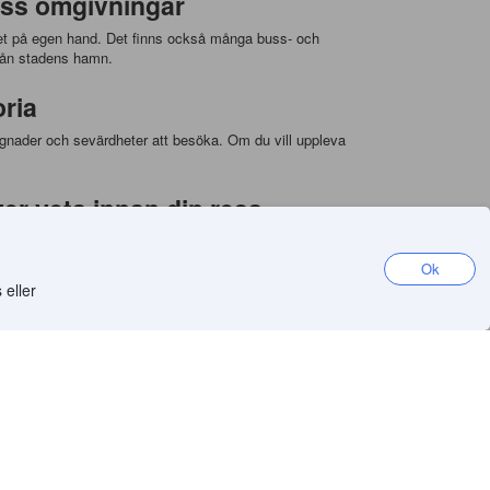
dess omgivningar
rådet på egen hand. Det finns också många buss- och
från stadens hamn.
ria
ggnader och sevärdheter att besöka. Om du vill uppleva
er veta innan din resa
ll i förväg. Genom att använda Agoda.com kan du hitta de
din resa därefter. Det är också viktigt att du tar med dig
Ok
 eller
sportalternativ
tserna, såsom Nantes eller Paris. Från flygplatsen kan du
ill en regional tåglinje till Les Rosiers-sur-Loire.
ur-Loire