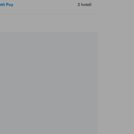
etit Puy
2 hotell