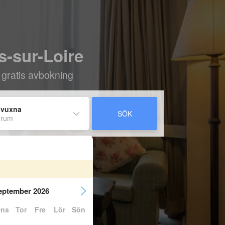
rs-sur-Loire
 gratis avbokning
 vuxna
SÖK
 rum
eptember 2026
ns
Tor
Fre
Lör
Sön