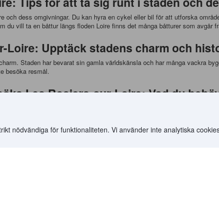
e: Tips för att ta sig runt i staden och 
oire och dess omgivningar. Du kan hyra en cykel eller bil för att utforska om
 Om du vill ta en båttur längs floden Loire finns det många båtturer som avgår 
r-Loire: Upptäck stadens charm och histo
ch charm. Staden har bevarat sin gamla världskänsla och har många vackra by
ste besöka resmål.
esöka Les Rosiers-sur-Loire: Vad du behöv
 saker du bör tänka på. För det första bör du se till att du har bokat ditt hote
kså ta reda på vilka sevärdheter och aktiviteter som du vill besöka och planera 
a gå mycket för att utforska staden och dess omgivningar.
t nödvändiga för funktionaliteten. Vi använder inte analytiska cookies
.
rs-sur-Loire: Allt du behöver veta om tran
e. Om du flyger till Frankrike kan du landa på någon av de närliggande flygpla
-Loire. Om du reser med tåg kan du ta TGV från Paris till Angers och sedan byta t
0
)
>
Pays de la Loire Hotell
(
13 401
)
>
Saumur Hotell
(
197
)
>
Les Rosiers-s