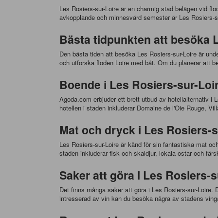
Les Rosiers-sur-Loire är en charmig stad belägen vid flo
avkopplande och minnesvärd semester är Les Rosiers-sur-
Bästa tidpunkten att besöka Le
Den bästa tiden att besöka Les Rosiers-sur-Loire är unde
och utforska floden Loire med båt. Om du planerar att b
Boende i Les Rosiers-sur-Loir
Agoda.com erbjuder ett brett utbud av hotellalternativ i L
hotellen i staden inkluderar Domaine de l'Oie Rouge, Vil
Mat och dryck i Les Rosiers-s
Les Rosiers-sur-Loire är känd för sin fantastiska mat oc
staden inkluderar fisk och skaldjur, lokala ostar och f
Saker att göra i Les Rosiers-
Det finns många saker att göra i Les Rosiers-sur-Loire.
intresserad av vin kan du besöka några av stadens ving