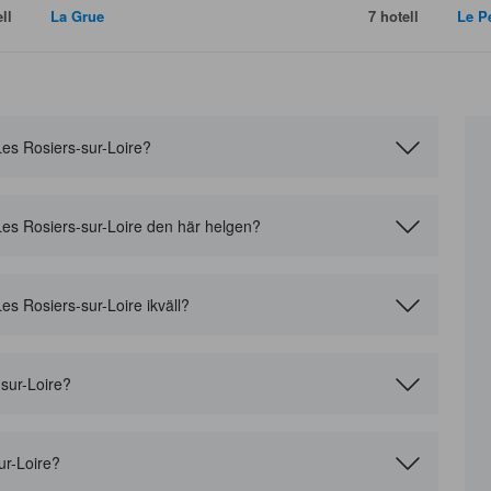
ll
La Grue
7 hotell
Le P
i Les Rosiers-sur-Loire?
 i Les Rosiers-sur-Loire den här helgen?
 Les Rosiers-sur-Loire ikväll?
-sur-Loire?
ur-Loire?