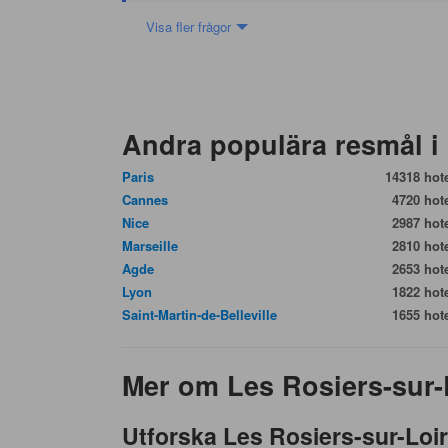
Visa fler frågor
Andra populära resmål i 
Paris
14318 hote
Cannes
4720 hote
Nice
2987 hote
Marseille
2810 hote
Agde
2653 hote
Lyon
1822 hote
Saint-Martin-de-Belleville
1655 hote
Mer om Les Rosiers-sur-
Utforska Les Rosiers-sur-Loir