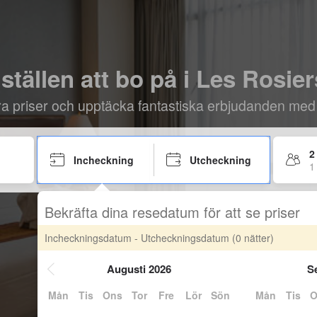
ställen att bo på i Les Rosie
öra priser och upptäcka fantastiska erbjudanden med
2
Incheckning
Utcheckning
1
Bekräfta dina resedatum för att se priser
Incheckningsdatum - Utcheckningsdatum
(0 nätter)
Augusti 2026
S
Mån
Tis
Ons
Tor
Fre
Lör
Sön
Mån
Tis
O