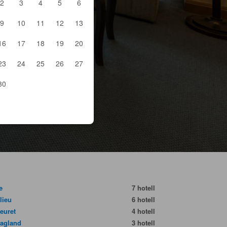
2
3
4
5
6
9
10
11
12
13
16
17
18
19
20
23
24
25
26
27
30
e
7 hotell
lieu
6 hotell
leuret
4 hotell
agland
3 hotell