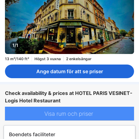
1/1
13 m²/140 ft²
Högst 3 vuxna
2 enkelsängar
Ange datum för att se priser
Check availability & prices at HOTEL PARIS VESINET-
Logis Hotel Restaurant
Visa rum och priser
Boendets faciliteter