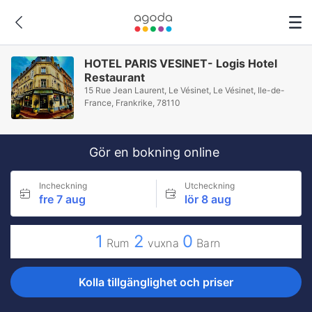
HOTEL PARIS VESINET- Logis Hotel
Restaurant
15 Rue Jean Laurent, Le Vésinet, Le Vésinet, Ile-de-
France, Frankrike, 78110
Gör en bokning online
Incheckning
Utcheckning
fre 7 aug
lör 8 aug
1
2
0
Rum
vuxna
Barn
Kolla tillgänglighet och priser