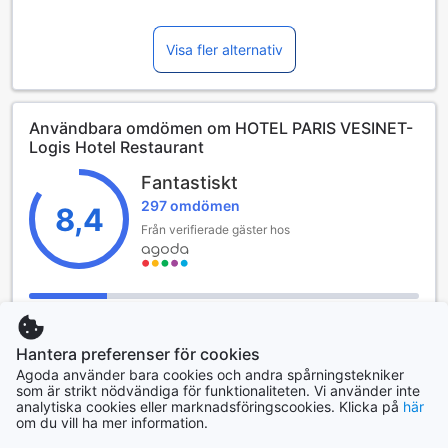
Dra nytta av en mängd oöverträffade bekvämligheter och
tjänster på HOTEL PARIS VESINET- Logis Hotel Restaurant.
Visa fler alternativ
Gratis Wi-Fi erbjuds under hela din vistelse så du behöver
inte tappa kontakten med någon. Om du anländer med bil
så kommer du att uppskatta det här hotellets tillgängliga
parkering på plats. Det här hotellets daglig städning gör att
Användbara omdömen om HOTEL PARIS VESINET-
det är en utmärkt idé att stanna inne.
Logis Hotel Restaurant
Fantastiskt
297 omdömen
8,4
Från verifierade gäster hos
Renlighet
2
Hantera preferenser för cookies
Läge
8
Agoda använder bara cookies och andra spårningstekniker
som är strikt nödvändiga för funktionaliteten. Vi använder inte
analytiska cookies eller marknadsföringscookies. Klicka på
här
Valuta för pengarna
8
om du vill ha mer information.