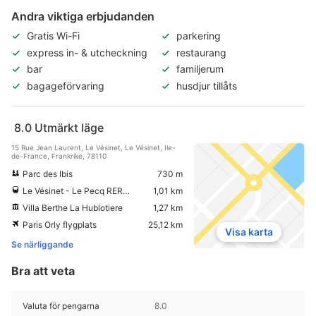
Andra viktiga erbjudanden
Gratis Wi-Fi
parkering
express in- & utcheckning
restaurang
bar
familjerum
bagageförvaring
husdjur tillåts
8.0
Utmärkt läge
15 Rue Jean Laurent, Le Vésinet, Le Vésinet, Ile-
de-France, Frankrike, 78110
Parc des Ibis
730 m
Le Vésinet - Le Pecq RER tågstation
1,01 km
Villa Berthe La Hublotiere
1,27 km
Paris Orly flygplats
25,12 km
Visa karta
Se närliggande
Bra att veta
Valuta för pengarna
8.0