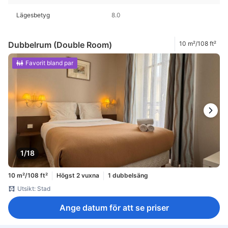
Lägesbetyg
8.0
Dubbelrum (Double Room)
10 m²/108 ft²
Favorit bland par
1/18
10 m²/108 ft²
Högst 2 vuxna
1 dubbelsäng
Utsikt: Stad
Ange datum för att se priser