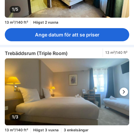
1/5
13 m²/140 ft²
Högst 2 vuxna
Ange datum för att se priser
Trebäddsrum (Triple Room)
13 m²/140 ft²
1/3
13 m²/140 ft²
Högst 3 vuxna
3 enkelsängar