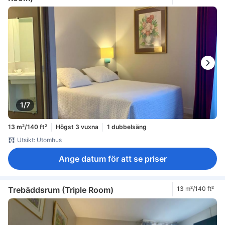
1/7
13 m²/140 ft²
Högst 3 vuxna
1 dubbelsäng
Utsikt: Utomhus
Ange datum för att se priser
Trebäddsrum (Triple Room)
13 m²/140 ft²