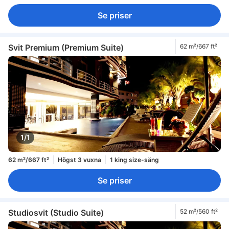
Se priser
Svit Premium (Premium Suite)
62 m²/667 ft²
1/1
62 m²/667 ft²
Högst 3 vuxna
1 king size-säng
Se priser
Studiosvit (Studio Suite)
52 m²/560 ft²