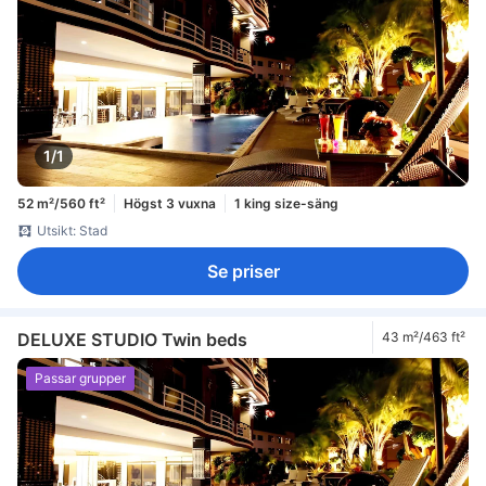
1/1
52 m²/560 ft²
Högst 3 vuxna
1 king size-säng
Utsikt: Stad
Se priser
DELUXE STUDIO Twin beds
43 m²/463 ft²
Passar grupper