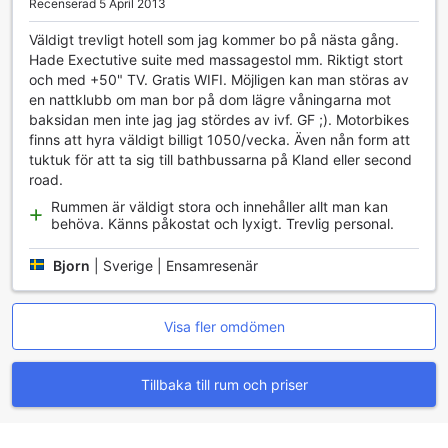
Recenserad 5 April 2013
Transportmöjligheter på KTK Pattaya Hotel & Residence
Väldigt trevligt hotell som jag kommer bo på nästa gång.
(Regent)
Hade Exectutive suite med massagestol mm. Riktigt stort
och med +50" TV. Gratis WIFI. Möjligen kan man störas av
KTK Pattaya Hotel & Residence (Regent) erbjuder ett
en nattklubb om man bor på dom lägre våningarna mot
omfattande utbud av transportmöjligheter för att göra din
baksidan men inte jag jag stördes av ivf. GF ;). Motorbikes
vistelse så bekväm och problemfri som möjligt. Hotellet
finns att hyra väldigt billigt 1050/vecka. Även nån form att
tillhandahåller en smidig flygtransfer som gör det enkelt för
tuktuk för att ta sig till bathbussarna på Kland eller second
gästerna att nå sina destinationer utan krångel. Oavsett om
road.
du anländer sent på kvällen eller tidigt på morgonen, kan
Rummen är väldigt stora och innehåller allt man kan
du lita på att hotellets transporttjänster står redo för att
behöva. Känns påkostat och lyxigt. Trevlig personal.
hämta dig vid flygplatsen och ta dig till ditt boende i
Pattaya.
Bjorn
|
Sverige | Ensamresenär
För dem som vill utforska staden erbjuder KTK Pattaya
också en mängd olika turer som kan bokas direkt via
hotellet. Dessutom finns det en på plats
Visa fler omdömen
parkeringsmöjlighet för gäster som föredrar att köra själva.
Om du behöver en taxi kan hotellets vänliga personal
hjälpa dig med att ordna en taxi eller ge dig information om
Tillbaka till rum och priser
lokala transportalternativ. Med biljetttjänster tillgängliga
kan du också enkelt boka biljetter till lokala attraktioner och
evenemang, vilket gör att du kan maximera din upplevelse
i denna livliga stad.