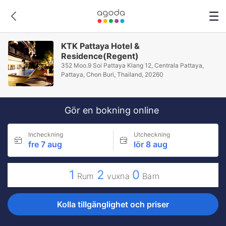
KTK Pattaya Hotel &
Residence(Regent)
352 Moo.9 Soi Pattaya Klang 12, Centrala Pattaya,
Pattaya, Chon Buri, Thailand, 20260
Gör en bokning online
Incheckning
Utcheckning
fre 7 aug
lör 8 aug
1
2
0
Rum
vuxna
Barn
Kolla tillgänglighet och priser