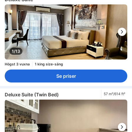
1/13
Högst 3 vuxna
1 king size-säng
Se priser
Deluxe Suite (Twin Bed)
57 m²/614 ft²