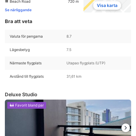
Beach Road
720 m
Visa karta
Se närliggande
Bra att veta
Valuta för pengarna
8.7
Lägesbetyg
7.5
Närmaste flygplats
Utapao flygplats (UTP)
Avstånd till flygplats
31,61 km
Deluxe Studio
Favorit bland par