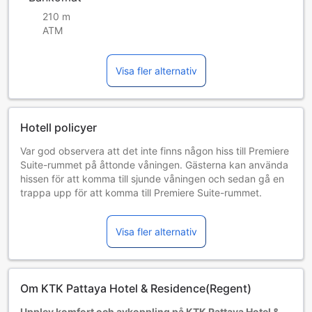
210 m
ATM
Visa fler alternativ
Hotell policyer
Var god observera att det inte finns någon hiss till Premiere
Suite-rummet på åttonde våningen. Gästerna kan använda
hissen för att komma till sjunde våningen och sedan gå en
trappa upp för att komma till Premiere Suite-rummet.
Boendet kräver en deposition på 1000 THB vid
incheckning.
Visa fler alternativ
Barn och extrasängar
Barn 0–10 år
Bor gratis om befintliga sängar används.
Tillgång av extrasängar beror på vilket rum du väljer. Var
Om KTK Pattaya Hotel & Residence(Regent)
god kontrollera rummets beläggning för mer information.
Vid bokning av fler än 5 rum är det möjligt att andra regler
Upplev komfort och avkoppling på KTK Pattaya Hotel &