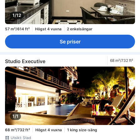
1/12
57 m²/614 ft²
Högst 4 vuxna
2 enkelsängar
Se priser
Studio Executive
68 m²/732 ft²
1/1
68 m²/732 ft²
Högst 4 vuxna
1 king size-säng
Utsikt: Stad