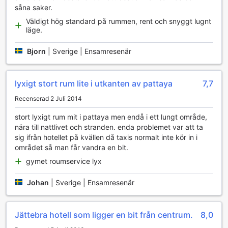
såna saker.
Bekvämlighetsfaciliteter på KTK Pattaya Hotel &
Väldigt hög standard på rummen, rent och snyggt lugnt
Residence (Regent)
läge.
På KTK Pattaya Hotel & Residence (Regent) är
Bjorn
|
Sverige | Ensamresenär
bekvämlighetsfaciliteterna utformade för att göra din
vistelse så behaglig som möjligt. Här kan du njuta av daglig
städning som säkerställer att ditt rum alltid är rent och
lyxigt stort rum lite i utkanten av pattaya
7,7
fräscht. För de som behöver tvätta sina kläder erbjuder
Recenserad 2 Juli 2014
hotellet både tvätt- och kemtvättstjänster, vilket gör det
enkelt att hålla garderoben i toppskick under hela din
stort lyxigt rum mit i pattaya men endå i ett lungt område,
vistelse. Dessutom finns det säkerhetsfack tillgängliga för
nära till nattlivet och stranden. enda problemet var att ta
att skydda dina värdesaker, vilket ger dig extra trygghet
sig ifrån hotellet på kvällen då taxis normalt inte kör in i
under din tid på hotellet.
området så man får vandra en bit.
Hotellet erbjuder också gratis wi-fi i alla rum, så att du kan
hålla kontakten med nära och kära eller planera din nästa
gymet roumservice lyx
utflykt. För dem som vill koppla av utomhus finns en
särskild rökplats, vilket gör det lättare att njuta av en
Johan
|
Sverige | Ensamresenär
cigarett utan att störa andra gäster. Med en dedikerad
concierge är du aldrig långt ifrån hjälp och råd om lokala
aktiviteter och sevärdheter, vilket gör att du kan maximera
Jättebra hotell som ligger en bit från centrum.
8,0
din tid i den livliga staden Pattaya.