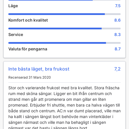
Residence (Regent)
Läge
7.5
På KTK Pattaya Hotel & Residence (Regent) är
Komfort och kvalitet
8.6
underhållningen en central del av gästernas upplevelse.
Hotellets vackra trädgård erbjuder en lugn och
avkopplande miljö där gäster kan njuta av naturens
Service
8.3
skönhet. Här kan du strosa längs de grönskande gångarna,
eller bara slå dig ner på en bänk och lyssna på fåglarnas
Valuta för pengarna
8.7
kvitter. Trädgården är perfekt för att samla tankarna efter
en dag av äventyr i Pattaya, eller för att umgås med
vänner och familj i en avkopplande atmosfär.
För dem som söker lite mer aktivitet erbjuder KTK Pattaya
Inte bästa läget, bra frukost
7,2
också olika underhållningsalternativ i trädgården. Här kan
Recenserad 31 Mars 2020
du delta i organiserade spel och aktiviteter som främjar
gemenskap och skratt. Oavsett om det handlar om en kväll
Stor och varierande frukost med bra kvalitet. Stora fräscha
med brädspel, en gemensam filmvisning utomhus eller en
rum med sköna sängar. Ligger en bit ifrån centrum och
avkopplande yogasession i den friska luften, finns det alltid
strand men går att promenera om man gillar en liten
något roligt att delta i. Denna kombination av avkoppling
promenad. Erbjuder fri shuttle, men bara ca halva vägen till
och aktivitet gör att KTK Pattaya Hotel & Residence
både stand och centrum. AC:n var dumt placerad, ville man
(Regent) är en utmärkt plats för både avkoppling och
ha kallt i sängen längst bort behövde man vinterkläder i
socialt umgänge.
sängen närmast och ville man ha behagligt i sängen
närmast var det bastu i sängen längs bort.