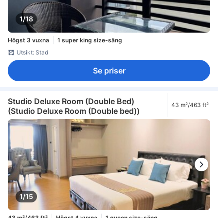
1/18
Högst 3 vuxna
1 super king size-säng
Utsikt: Stad
Se priser
Studio Deluxe Room (Double Bed)
43 m²/463 ft²
(Studio Deluxe Room (Double bed))
1/15
43 m²/463 ft²
Högst 4 vuxna
1 queen size-säng