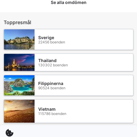
Se alla omdömen
Rumfaciliteter på KTK Pattaya Hotel & Residence (Regent)
Toppresmål
På KTK Pattaya Hotel & Residence (Regent) kan du njuta
av en bekväm och avkopplande vistelse i rum som är
utformade för att möta alla dina behov. Varje rum är
Sverige
22456 boenden
utrustat med luftkonditionering som säkerställer en
behaglig temperatur, oavsett väderförhållandena utanför.
Du kan koppla av efter en dag av utforskande och njuta av
Thailand
underhållning på den moderna TV:n med satellit- och
130302 boenden
kabelkanaler. För din bekvämlighet finns det även en
hårtork och toalettartiklar tillgängliga, så att du alltid
känner dig fräsch och redo för dagen.
Filippinerna
Rummen har också en egen balkong eller terrass, där du
90524 boenden
kan njuta av den friska luften och den vackra utsikten över
omgivningarna. För att hålla dig hydrerad finns det
kostnadsfria flaskor med vatten, och ett kylskåp för att
Vietnam
förvara dina drycker och snacks. Med handdukar som alltid
115786 boenden
finns tillgängliga kan du enkelt fräscha upp dig efter en
dag vid stranden eller vid poolen. KTK Pattaya Hotel &
Residence (Regent) erbjuder en perfekt kombination av
komfort och funktionalitet, vilket gör det till en idealisk plats
Indonesien