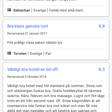
Sportanläggningar på KTK Pattaya Hotel & Residence
(Regent)
Sebastian
|
Sverige | Familj med små barn
På KTK Pattaya Hotel & Residence (Regent) kan
sportälskare njuta av en mängd fantastiska faciliteter som
Bra klass ganska nytt
6,8
är designade för att hålla både kropp och själ i toppform.
Hotellet erbjuder en egen golfbana där både nybörjare och
Recenserad 21 Januari 2017
erfarna golfare kan utmana sig själva på den vackra,
välskötta greenerna. Den natursköna omgivningen gör
Fint pråligt vissa saken nästan lyx
varje rundgång till en oförglömlig upplevelse, där du kan
njuta av det tropiska klimatet samtidigt som du förbättrar
Torsten
|
Sverige | Par
ditt spel.
För de som föredrar inomhusaktiviteter finns ett fullt
utrustat fitnesscenter där du kan träna på moderna
Väldigt bra hotell en bit off.
9,3
maskiner eller delta i gruppträningar. Efter en intensiv
träningssession kan du koppla av i den inbjudande
Recenserad 5 Oktober 2014
utomhuspoolen, som erbjuder en perfekt plats för
Väldigt bra hotell med höl standard på rummen. Stora rum
avkoppling och återhämtning. Dessutom ligger den vackra
och städningen funkar bra. Gratis hotellskyttel till närmsta
stranden bara ett stenkast bort, vilket ger dig möjlighet att
soierna. Nära 7eleven och bra massage. Lugnt och fint läge
njuta av sol, sand och hav efter en aktiv dag. KTK Pattaya
trots en bit från second road. GF. Enda klagomålen är att
Hotel & Residence (Regent) är verkligen en oas för
roomservice inte funkar bra mot köket och man får inte
sportälskare och ger dig alla verktyg för att hålla dig aktiv
alltid det man beställer och att bestick kan saknas och
under din vistelse.