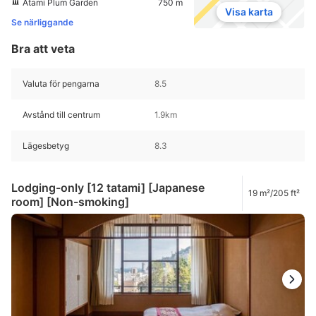
Atami Plum Garden
750 m
Visa karta
Se närliggande
Bra att veta
Valuta för pengarna
8.5
Avstånd till centrum
1.9km
Lägesbetyg
8.3
Lodging-only [12 tatami] [Japanese
19 m²/205 ft²
room] [Non-smoking]