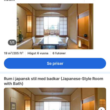
1/1
19 m²/205 ft²
Högst 6 vuxna
6 futoner
Se priser
Rum i japansk stil med badkar (Japanese-Style Room
with Bath)