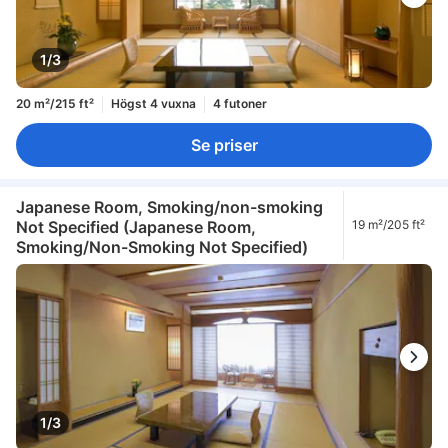
1/3
20 m²/215 ft²
Högst 4 vuxna
4 futoner
Se priser
Japanese Room, Smoking/non-smoking
Not Specified (Japanese Room,
19 m²/205 ft²
Smoking/Non-Smoking Not Specified)
1/3