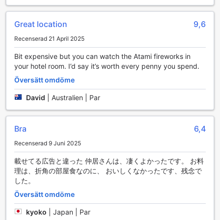
sightseeing kan du koppla av i den lugna atmosfären och
låta kunniga terapeuter ta hand om dig.
För dem som älskar socialt umgänge finns det en
Great location
9,6
gemensam lounge med TV, perfekt för att samlas med
Recenserad 21 April 2025
andra gäster och njuta av en film eller sportevenemang.
Dessutom erbjuder hotellet en rolig karaoke-anläggning där
Bit expensive but you can watch the Atami fireworks in
du kan visa upp dina sångtalanger och skapa minnen
your hotel room. I’d say it’s worth every penny you spend.
tillsammans med vänner och familj. Avsluta kvällen med ett
besök i souvenirbutiken, där du kan hitta unika presenter
Översätt omdöme
och minnen från din tid i Atami. Yunoyado Ohkawa
David
|
Australien | Par
garanterar en oförglömlig upplevelse med sina mångsidiga
underhållningsalternativ.
Bekvämlighetsfaciliteter på Yunoyado Ohkawa
Bra
6,4
Recenserad 9 Juni 2025
Yunoyado Ohkawa erbjuder en rad bekvämlighetsfaciliteter
som gör din vistelse både bekväm och avkopplande. Med
載せてる広告と違った 仲居さんは、凄くよかったです。 お料
rumsservice kan du njuta av läckra måltider och drycker
理は、折角の部屋食なのに、 おいしくなかったです、残念で
direkt i ditt rum, vilket ger dig möjlighet att koppla av i den
した。
privata atmosfären utan att behöva lämna ditt boende.
Översätt omdöme
Oavsett om du vill ha en snabb frukost eller en romantisk
middag, finns det något för alla smaker.
kyoko
|
Japan | Par
För dem som röker finns en särskilt avsedd rökplats, vilket