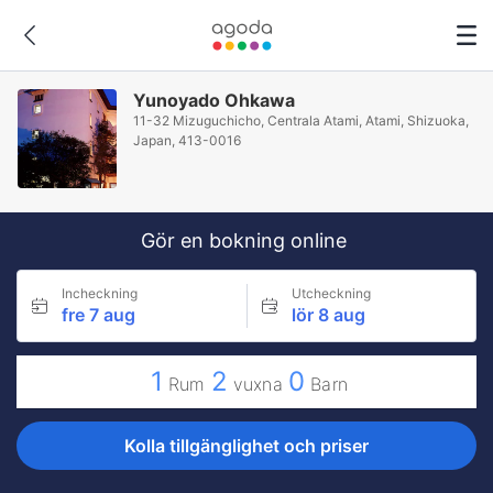
Yunoyado Ohkawa
11-32 Mizuguchicho, Centrala Atami, Atami, Shizuoka,
Japan, 413-0016
Gör en bokning online
Incheckning
Utcheckning
fre 7 aug
lör 8 aug
1
2
0
Rum
vuxna
Barn
Kolla tillgänglighet och priser