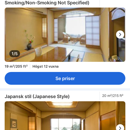
Smoking/Non-Smoking Not Specified)
1/5
19 m²/205 ft²
Högst 12 vuxna
Se priser
Japansk stil (Japanese Style)
20 m²/215 ft²