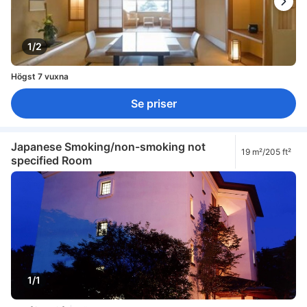
1/2
Högst 7 vuxna
Se priser
Japanese Smoking/non-smoking not
19 m²/205 ft²
specified Room
1/1