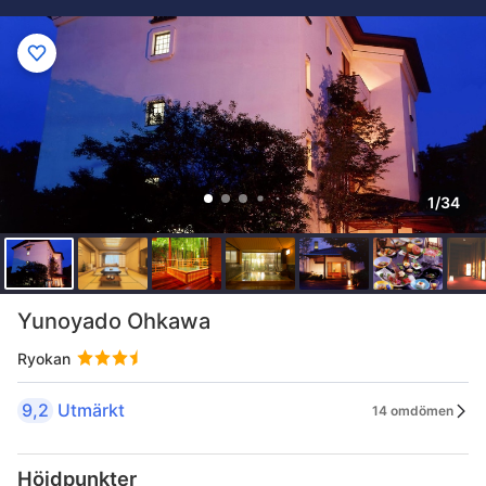
1/34
Yunoyado Ohkawa
Ryokan
9,2
Utmärkt
14 omdömen
Höjdpunkter