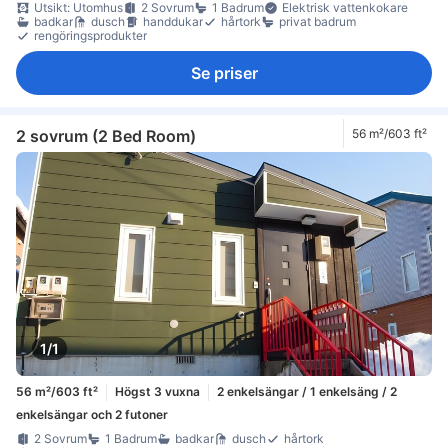
Utsikt: Utomhus
2 Sovrum
1 Badrum
Elektrisk vattenkokare
badkar
dusch
handdukar
hårtork
privat badrum
rengöringsprodukter
Se priser
2 sovrum (2 Bed Room)
56 m²/603 ft²
1/1
56 m²/603 ft²
Högst 3 vuxna
2 enkelsängar / 1 enkelsäng / 2
enkelsängar och 2 futoner
2 Sovrum
1 Badrum
badkar
dusch
hårtork