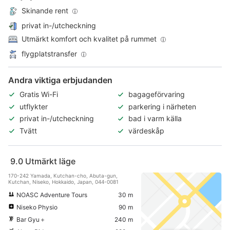
Skinande rent
privat in-/utcheckning
Utmärkt komfort och kvalitet på rummet
flygplatstransfer
Andra viktiga erbjudanden
Gratis Wi-Fi
bagageförvaring
utflykter
parkering i närheten
privat in-/utcheckning
bad i varm källa
Tvätt
värdeskåp
9.0
Utmärkt läge
170-242 Yamada, Kutchan-cho, Abuta-gun,
Kutchan, Niseko, Hokkaido, Japan, 044-0081
NOASC Adventure Tours
30 m
Niseko Physio
90 m
Bar Gyu＋
240 m