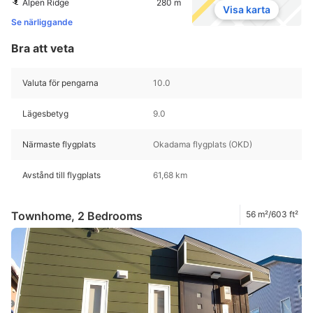
Alpen Ridge
280 m
Visa karta
Se närliggande
Bra att veta
Valuta för pengarna
10.0
Lägesbetyg
9.0
Närmaste flygplats
Okadama flygplats (OKD)
Avstånd till flygplats
61,68 km
Townhome, 2 Bedrooms
56 m²/603 ft²