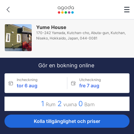
Yume House
170-242 Yamada, Kutchan-cho, Abuta-gun, Kutchan,
Niseko, Hokkaido, Japan, 044-0081
Gör en bokning online
Incheckning
Utcheckning
tor 6 aug
fre 7 aug
1
2
0
Rum
vuxna
Barn
Kolla tillgänglighet och priser