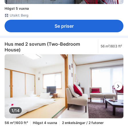
Högst 5 vuxna
Utsikt: Berg
Se priser
Hus med 2 sovrum (Two-Bedroom
56 m²/603 ft²
House)
1/14
56 m²/603 ft²
Högst 4 vuxna
2 enkelsängar / 2 futoner