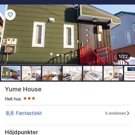
1/22
Stjärnklassificering: 3 stjärnor
Yume House
Helt hus
8,6
Fantastiskt
5 omdömen
Höjdpunkter