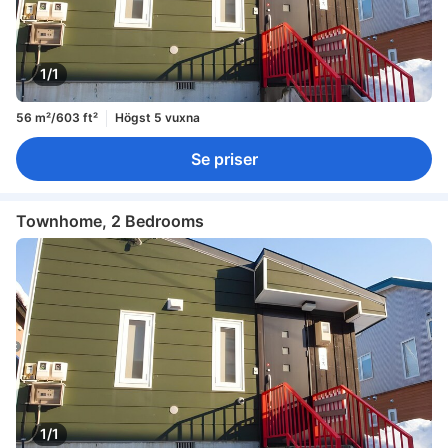
1/1
56 m²/603 ft²
Högst 5 vuxna
Se priser
Townhome, 2 Bedrooms
1/1