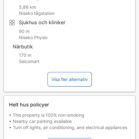
5,86 km
Niseko tågstation
Sjukhus och kliniker
90 m
Niseko Physio
Närbutik
170 m
Seicomart
Visa fler alternativ
Helt hus policyer
• This property is 100% non-smoking
• Nearby car parking available
• Turn off lights, air conditioning, and electrical appliances
when you are not using them.