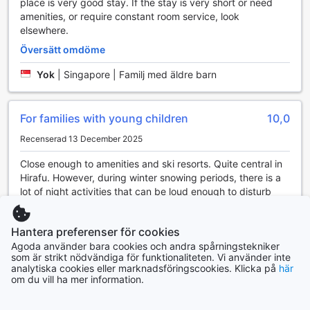
place is very good stay. If the stay is very short or need
du väljer, kommer Yume House att förse dig med en
amenities, or require constant room service, look
oförglömlig sportupplevelse i en av Japans mest
elsewhere.
eftertraktade destinationer.
Översätt omdöme
Bekvämlighetsfaciliteter på Yume House
Yok
|
Singapore | Familj med äldre barn
Yume House i Niseko erbjuder en rad
bekvämlighetsfaciliteter som gör din vistelse både bekväm
For families with young children
10,0
och avkopplande. Gästerna kan utnyttja den praktiska
tvättservice som finns tillgänglig, vilket gör det enkelt att
Recenserad 13 December 2025
hålla kläderna fräscha under hela vistelsen. För dem som
Close enough to amenities and ski resorts. Quite central in
föredrar att sköta tvätten själva finns det även en
Hirafu. However, during winter snowing periods, there is a
automatisk tvättomat, perfekt för både korta och längre
lot of night activities that can be loud enough to disturb
vistelser. Med dessa alternativ kan du alltid känna dig som
sleep. Not for light sleepers. Fund further away from centre
hemma, oavsett hur länge du stannar.
will be better if want a really quiet winter experience.
Säkerhet och bekvämlighet är av största vikt på Yume
Hantera preferenser för cookies
House. Hotellet erbjuder säkerhetsboxar där du kan förvara
Översätt omdöme
Agoda använder bara cookies och andra spårningstekniker
dina värdesaker tryggt under din vistelse. Dessutom finns
som är strikt nödvändiga för funktionaliteten. Vi använder inte
det gratis Wi-Fi i alla rum samt i de gemensamma
Yok
|
Singapore | Familj med små barn
analytiska cookies eller marknadsföringscookies. Klicka på
här
utrymmena, vilket gör det enkelt att hålla kontakten med
om du vill ha mer information.
nära och kära eller planera dina äventyr i Niseko. Oavsett
om du vill dela dina upplevelser på sociala medier eller bara
Tillbaka till rum och priser