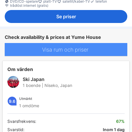
DVD/CD-spelare
platt-TV
satellit/kabel-TV
telefon
trådlöst internet (gratis)
Se priser
Check availability & prices at Yume House
Visa rum och priser
Om värden
Ski Japan
1 boende | Niseko, Japan
Utmärkt
9.6
1 omdöme
Svarsfrekvens:
67%
Svarstid:
Inom 1 dag