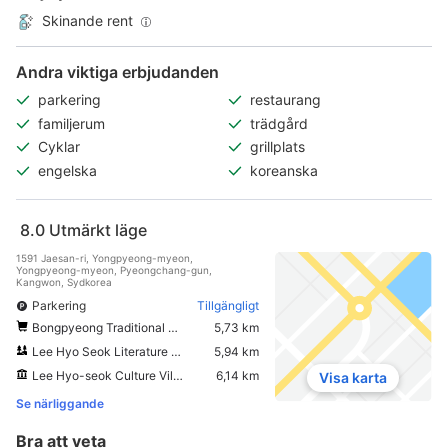
Skinande rent
Andra viktiga erbjudanden
parkering
restaurang
familjerum
trädgård
Cyklar
grillplats
engelska
koreanska
8.0
Utmärkt läge
1591 Jaesan-ri, Yongpyeong-myeon,
Yongpyeong-myeon, Pyeongchang-gun,
Kangwon, Sydkorea
Parkering
Tillgängligt
Bongpyeong Traditional Market
5,73 km
Lee Hyo Seok Literature Forest
5,94 km
Lee Hyo-seok Culture Village
6,14 km
Visa karta
Se närliggande
Bra att veta