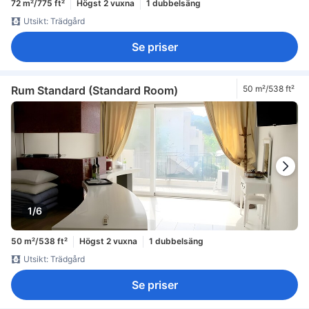
72 m²/775 ft²
Högst 2 vuxna
1 dubbelsäng
Utsikt: Trädgård
Se priser
Rum Standard (Standard Room)
50 m²/538 ft²
1/6
50 m²/538 ft²
Högst 2 vuxna
1 dubbelsäng
Utsikt: Trädgård
Se priser