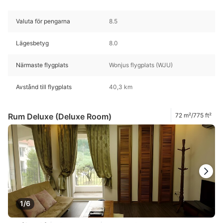
Valuta för pengarna
8.5
Lägesbetyg
8.0
Närmaste flygplats
Wonjus flygplats (WJU)
Avstånd till flygplats
40,3 km
Rum Deluxe (Deluxe Room)
72 m²/775 ft²
1/6