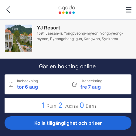
YJ Resort
1591 Jaesan-ri, Yongpyeong-myeon, Yongpyeong-
myeon, Pyeongchang-gun, Kangwon, Sydkorea
Gör en bokning online
Incheckning
Utcheckning
tor 6 aug
fre 7 aug
1
2
0
Rum
vuxna
Barn
Kolla tillgänglighet och priser