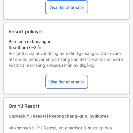
Visa fler alternativ
Resort policyer
Barn och extrasängar
Spädbarn 0–2 år
Bor gratis vid användning av befintliga sängar. Observera
att om du behöver en barnsäng kan det tillkomma en extra
kostnad. Barnsäng erbjuds i mån av tillgång.
Barn 3–7 år
Bor gratis om befintliga sängar används.
Visa fler alternativ
Gäster 8 år och äldre betraktas som vuxna
Tillgång av extrasängar beror på vilket rum du väljer. Var
god kontrollera rummets beläggning för mer information.
Vid bokning av fler än 5 rum är det möjligt att andra regler
Om YJ Resort
och tillägg gäller.
Upptäck YJ Resort i Pyeongchang-gun, Sydkorea
Välkommen till YJ Resort, ett charmigt 3-stjärnigt hotell