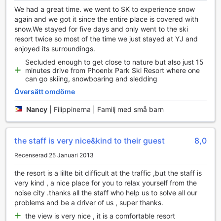
en stressfri upplevelse, med enkel tillgång till resortens
We had a great time. we went to SK to experience snow
entré och alla dess bekvämligheter. Det centrala läget gör
again and we got it since the entire place is covered with
det också lätt att utforska de vackra omgivningarna i
snow.We stayed for five days and only went to the ski
Pyeongchang-gun, där du kan njuta av både natur och
resort twice so most of the time we just stayed at YJ and
kultur. Med säkerhet och bekvämlighet i fokus, är YJ Resort
enjoyed its surroundings.
det perfekta valet för resande som värdesätter enkelhet
Secluded enough to get close to nature but also just 15
och tillgänglighet.
minutes drive from Phoenix Park Ski Resort where one
can go skiing, snowboaring and sledding
Upplev Komfort och Bekvämlighet på YJ Resort
Översätt omdöme
På YJ Resort i Pyeongchang-gun kan du njuta av en rad
Nancy
|
Filippinerna | Familj med små barn
moderna rumfaciliteter som gör din vistelse både bekväm
och avkopplande. Varje rum är utrustat med
luftkonditionering som säkerställer en behaglig temperatur
the staff is very nice&kind to their guest
8,0
oavsett väderförhållandena utanför. För att du ska kunna
fräscha upp dig efter en dag av aktiviteter finns det en
Recenserad 25 Januari 2013
hårtork tillgänglig, så att du enkelt kan styla ditt hår innan
du ger dig ut för att utforska området.
the resort is a lillte bit difficult at the traffic ,but the staff is
Under din vistelse kan du koppla av framför en stor tv med
very kind , a nice place for you to relax yourself from the
satellit- och kabelkanaler, där du kan njuta av dina
noise city .thanks all the staff who help us to solve all our
favoritprogram eller filmer. Varje rum har också en egen
problems and be a driver of us , super thanks.
balkong eller terrass, perfekt för att njuta av den friska
the view is very nice , it is a comfortable resort
luften och den vackra utsikten över omgivningarna. För att