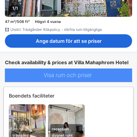
1/1
47 m²/506 ft²
Högst 4 vuxna
Utsikt: Trädgård
Rökpolicy - rökfria rum tillgängliga
Ange datum för att se priser
Check availability & prices at Villa Mahaphrom Hotel
Visa rum och priser
Boendets faciliteter
reception
trädgård
dygnet runt