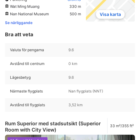
Wat Ming Muang
330 m
Nan National Museum
500 m
Visa karta
Se närliggande
Bra att veta
Valuta för pengarna
9.6
Avstånd till centrum
0 km
Lägesbetyg
9.6
Närmaste flygplats
Nan flygplats (NNT)
Avstånd till flygplats
3,52 km
Rum Superior med stadsutsikt (Superior
33 m²/355 ft²
Room with City View)