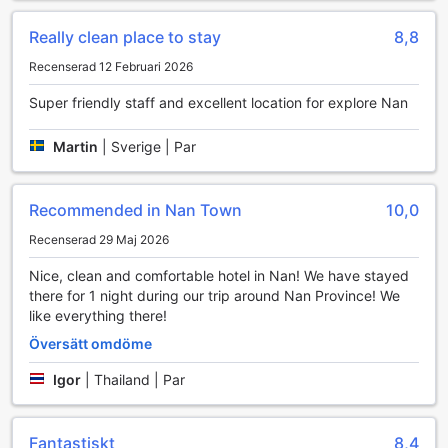
Anledningar att bo här
Really clean place to stay
8,8
Recenserad 12 Februari 2026
Tidigare gäster älskade renligheten här och rankade det
högre än 97 % av stadens andra boenden.
Super friendly staff and excellent location for explore Nan
Martin
|
Sverige | Par
Recommended in Nan Town
10,0
Recenserad 29 Maj 2026
Nice, clean and comfortable hotel in Nan! We have stayed
there for 1 night during our trip around Nan Province! We
like everything there!
Översätt omdöme
Igor
|
Thailand | Par
Fantastiskt
8,4