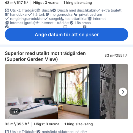
48 m²/517 ft²
Högst 3 vuxna
1 king size-säng
Utsikt: Trädgård
dusch
Dusch med duschkabin
extra toalett
handdukar
hårtork
morgonrockar
privat badrum
rengöringsprodukter
spegel
toalettartiklar
internet
internet (gratis)
internet - trådlöst
Läslampa
Mobil anordning för wifi-hotspot
platt-TV
satellit/kabel-TV
streamingtjänst så som Netflix
trådlöst internet (gratis)
TV
Ange datum för att se priser
Adapter
eluttag nära sängen
fläkt
Hypoallergen
luftkonditionering
luftrenare
mörkläggningsgardiner
paraply
sängkläder
tofflor
väckarklocka
Frukt/snacks
gratis snabbkaffe
gratis te
gratis vatten på flaska
kaffe-/tekokare
kylskåp
minibar
Vattenkokare
Vinglas
Superior med utsikt mot trädgården
33 m²/355 ft²
arbetsplats för bärbar dator
balkong/terrass
Fönster
(Superior Garden View)
Fönster som kan öppnas
Fönster som kan öppnas
högt belägen våning
papperskorgar
separat vardagsrum
sittmöbler
skrivbord
trä/parkettgolv
Utomhusmöbler
garderob
klädhängare
möjlighet att stryka kläder
omklädningsrum
extern korridor
individuell luftkonditionering
Parhus
Rökpolicy - rökfria rum tillgängliga
Tillgängligt via trappor
värdeskåp på rummet
1/7
33 m²/355 ft²
Högst 3 vuxna
1 king size-säng
Utsikt: Trädgård
nedsänkt skjutregel på dörr