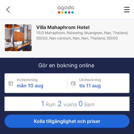
Villa Mahaphrom Hotel
10/3 Mahaphrom, Naiweing, Muangnan, Nan, Thailand,
55000, Nan centrum, Nan, Nan, Thailand, 55000
Gör en bokning online
Incheckning
Utcheckning
mån 10 aug
tis 11 aug
1
2
0
Rum
vuxna
Barn
Kolla tillgänglighet och priser