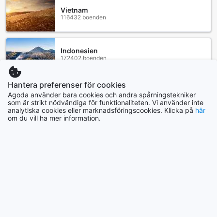
Vietnam
116432 boenden
Indonesien
172402 boenden
Hantera preferenser för cookies
Visa mer
Agoda använder bara cookies och andra spårningstekniker
som är strikt nödvändiga för funktionaliteten. Vi använder inte
analytiska cookies eller marknadsföringscookies. Klicka på
här
Se alla
om du vill ha mer information.
Trendande städer
Yogyakarta
Indonesien
Seoul
Sydkorea