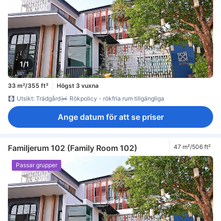
1/1
33 m²/355 ft²
Högst 3 vuxna
Utsikt: Trädgård
Rökpolicy - rökfria rum tillgängliga
Ange datum för att se priser
Familjerum 102 (Family Room 102)
47 m²/506 ft²
Passar grupper