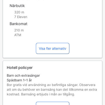
Närbutik
320 m
7 Eleven
Bankomat
210 m
ATM
Visa fler alternativ
Hotell policyer
Barn och extrasängar
Spädbarn 1–1 år
Bor gratis vid användning av befintliga sängar. Observera
att om du behöver en barnsäng kan det tillkomma en extra
kostnad. Barnsäng erbjuds i mån av tillgång.
Barn 2–2 år
Bor gratis om befintliga sängar används.