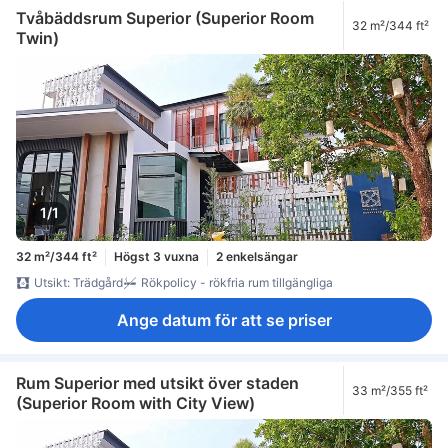
Tvåbäddsrum Superior (Superior Room
32 m²/344 ft²
Twin)
1/1
32 m²/344 ft²
Högst 3 vuxna
2 enkelsängar
Utsikt: Trädgård
Rökpolicy - rökfria rum tillgängliga
Ange datum för att se priser
Rum Superior med utsikt över staden
33 m²/355 ft²
(Superior Room with City View)