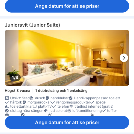
Ange datum för att se priser
Juniorsvit (Junior Suite)
1/9
Högst 3 vuxna
1 dubbelsäng och 1 enkelsäng
Utsikt: Stad
dusch
handdukar
Handikappanpassad toalett
hårtork
morgonrockar
rengöringsprodukter
spegel
toalettartiklar
platt-TV
telefon
trådlöst internet (gratis)
eluttag nära sängen
ljudisolerat
luftkonditionering
tofflor
värme
Frukt/snacks
gratis vatten på flaska
kaffe-/tekokare
minibar
Vattenkokare
balkong/terrass
Fönster
Ange datum för att se priser
Klinker-/marmorgolv
papperskorgar
sittmöbler
skrivbord
garderob
klädhängare
första hjälpen-låda
Rökpolicy - rökfria rum tillgängliga
skåp
tillgängligt via hiss