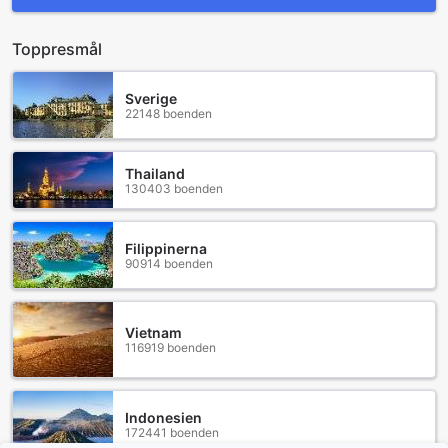
Toppresmål
Sverige
22148 boenden
Thailand
130403 boenden
Filippinerna
90914 boenden
Vietnam
116919 boenden
Indonesien
172441 boenden