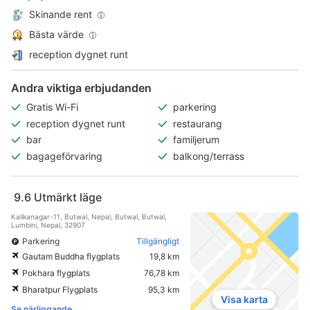
Skinande rent
Bästa värde
reception dygnet runt
Andra viktiga erbjudanden
Gratis Wi-Fi
parkering
reception dygnet runt
restaurang
bar
familjerum
bagageförvaring
balkong/terrass
9.6
Utmärkt läge
Kalikanagar-11, Butwal, Nepal, Butwal, Butwal,
Lumbini, Nepal, 32907
Parkering
Tillgängligt
Gautam Buddha flygplats
19,8 km
Pokhara flygplats
76,78 km
Bharatpur Flygplats
95,3 km
Visa karta
Se närliggande