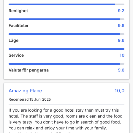
Vissa av rummen på Velvet Luxe Hotel har särskilda
Renlighet
9.2
designinslag sombalkong eller terrass. I vissa utvalda rum
kan du hitta kaffemaskin eller tekokare, vatten på flaska
Faciliteter
9.6
och minibar till ditt förfogande.
Eftersom badprodukter spelar en viktig roll för ökad
Läge
9.6
gästnöjdhet så tillhandahåller det här boendet en hårtork,
badrockar och toalettartiklar i vissa utvalda rum.
Service
10
Förtäring och saker att göra
Valuta för pengarna
9.6
Vakna utan oro på Velvet Luxe Hotel där du kan få frukost
på plats. Om du inte har lust att gå ut och äta så kan du
alltid välja de underbara middagsalternativen på det här
Amazing Place
10,0
boendet. Ha en kul utekväll med ditt ressällskap direkt på
det här boendets bar. På det här boendet kan du servera
Recenserad 15 Juni 2025
dig själv snacks från varuautomaterna dygnet runt.
If you are looking for a good hotel stay then must try this
hotel. The staff is very good, rooms are clean and the food
is very tasty. You don't have to go in search of good food.
You can relax and enjoy your time with your family.