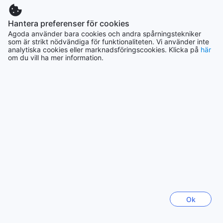
Visa mer
Hantera preferenser för cookies
Agoda använder bara cookies och andra spårningstekniker
Se alla
som är strikt nödvändiga för funktionaliteten. Vi använder inte
analytiska cookies eller marknadsföringscookies. Klicka på
här
om du vill ha mer information.
Trendande städer
Okinawa huvudö
Japan
Los Angeles (CA)
USA
Jeju
Sydkorea
Ok
Sapporo
Japan