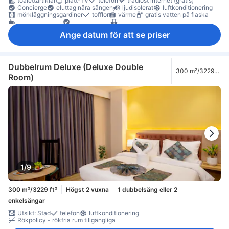
toalettartiklar
platt-TV
telefon
trådlöst internet (gratis)
Concierge
eluttag nära sängen
ljudisolerat
luftkonditionering
mörkläggningsgardiner
tofflor
värme
gratis vatten på flaska
kaffe-/tekokare
Vattenkokare
balkong/terrass
Klinker-/marmorgolv
papperskorgar
sittmöbler
skrivbord
Ange datum för att se priser
garderob
klädhängare
möjlighet att stryka kläder
första hjälpen-låda
Rökpolicy - rökfria rum tillgängliga
skåp
tillgängligt via hiss
Dubbelrum Deluxe (Deluxe Double
300 m²/3229
Room)
ft²
1/9
300 m²/3229 ft²
Högst 2 vuxna
1 dubbelsäng eller 2
enkelsängar
Utsikt: Stad
telefon
luftkonditionering
Rökpolicy - rökfria rum tillgängliga