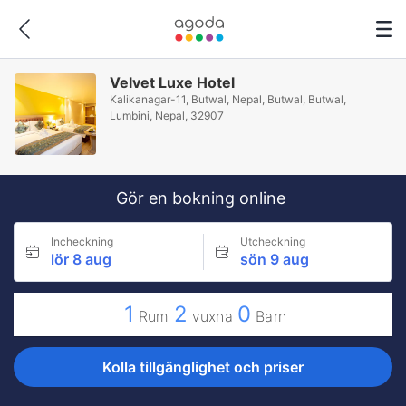
Velvet Luxe Hotel
Kalikanagar-11, Butwal, Nepal, Butwal, Butwal,
Lumbini, Nepal, 32907
Gör en bokning online
Incheckning
Utcheckning
lör 8 aug
sön 9 aug
1
2
0
Rum
vuxna
Barn
Kolla tillgänglighet och priser