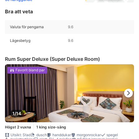
Bra att veta
Valuta för pengarna
9.6
Lägesbetyg
9.6
Rum Super Deluxe (Super Deluxe Room)
Favorit bland par
1/14
Högst 2 vuxna
1 king size-säng
Utsikt: Stad
dusch
handdukar
morgonrockar
spegel