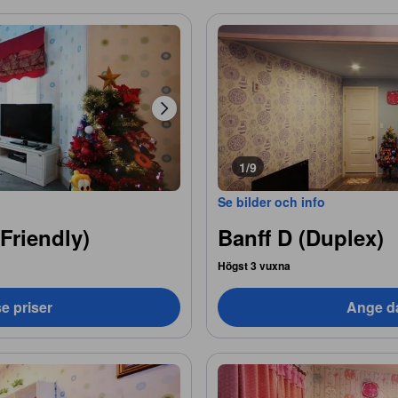
1/9
Se bilder och info
Friendly)
Banff D (Duplex)
Högst 3 vuxna
e priser
Ange da