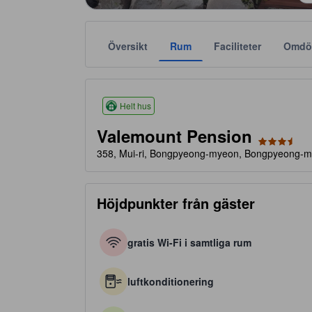
Översikt
Rum
Faciliteter
Omdö
Stjärnklassificeringar baseras bland annat på bek
tooltip
3.5 av 5 stjärnor
Helt hus
Valemount Pension
358, Mui-ri, Bongpyeong-myeon, Bongpyeong-m
Höjdpunkter från gäster
gratis Wi-Fi i samtliga rum
luftkonditionering