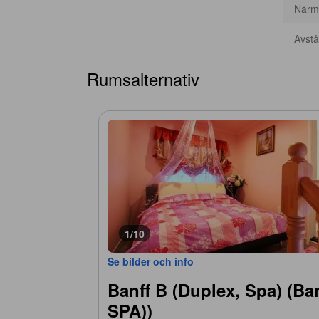
Närma
Avstån
Rumsalternativ
1/10
Se bilder och info
Banff B (Duplex, Spa) (Ba
SPA))