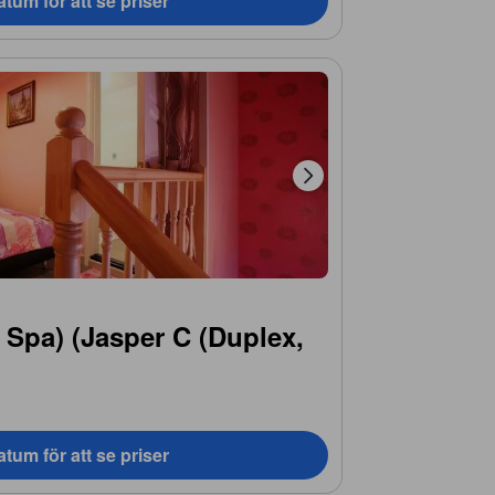
tum för att se priser
 Spa) (Jasper C (Duplex,
tum för att se priser