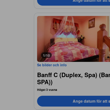
Ange datum för att s
1/10
Se bilder och info
Banff C (Duplex, Spa) (Ba
SPA))
Högst 3 vuxna
Ange datum för att s