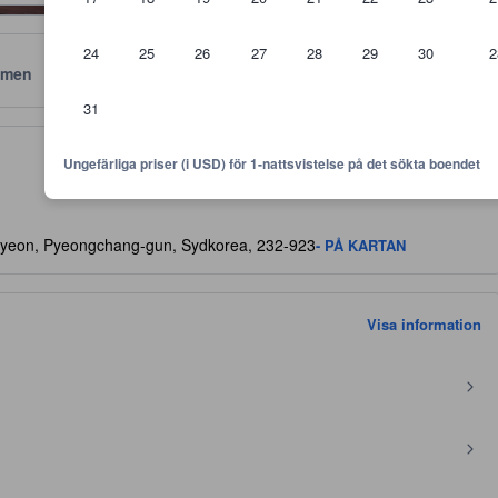
24
25
26
27
28
29
30
2
men
Läge
Policyer
31
vämligheter, gästomdömen och rumsstorlek.
Ungefärliga priser (i USD) för 1-nattsvistelse på det sökta boendet
yeon, Pyeongchang-gun, Sydkorea, 232-923
- PÅ KARTAN
Visa information