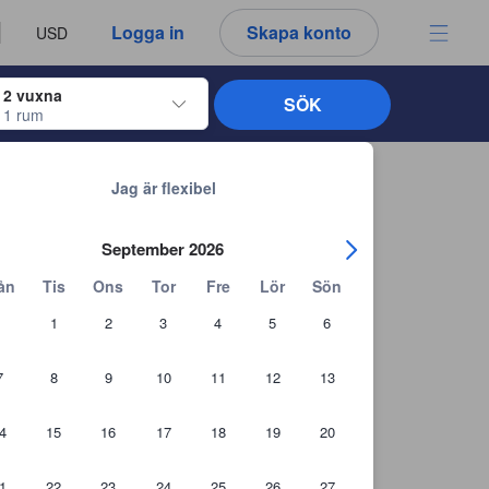
u ser är därför alltid autentiska.
språk
a
Logga in
Skapa konto
USD
att välja
2 vuxna
SÖK
1 rum
ltangenterna för att navigera genom in- och utcheckningsdatumen. När du väl
Tillbaka till sökresultaten
Jag är flexibel
September 2026
ån
Tis
Ons
Tor
Fre
Lör
Sön
1
2
3
4
5
6
7
8
9
10
11
12
13
4
15
16
17
18
19
20
1
22
23
24
25
26
27