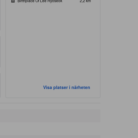
Birthplace Of Lee Hyoseok
2,2 km
Visa platser i närheten