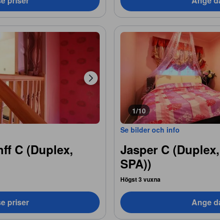
e priser
Ange da
1/10
Se bilder och info
nff C (Duplex,
Jasper C (Duplex,
SPA))
Högst 3 vuxna
e priser
Ange da