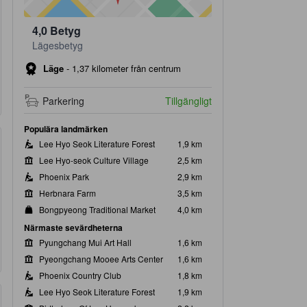
4,0
Betyg
Lägesbetyg
Läge
-
1,37 kilometer från centrum
Parkering
Tillgängligt
Populära landmärken
Lee Hyo Seok Literature Forest
1,9 km
Lee Hyo-seok Culture Village
2,5 km
Phoenix Park
2,9 km
Herbnara Farm
3,5 km
Bongpyeong Traditional Market
4,0 km
Närmaste sevärdheterna
Pyungchang Mui Art Hall
1,6 km
Pyeongchang Mooee Arts Center
1,6 km
Phoenix Country Club
1,8 km
Lee Hyo Seok Literature Forest
1,9 km