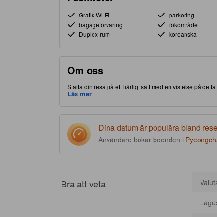
Gratis Wi-Fi
parkering
bagageförvaring
rökområde
Duplex-rum
koreanska
Om oss
Starta din resa på ett härligt sätt med en vistelse på dett
Bongpyeong-myeon-delen av Pyeongchang-gun, gör detta bo
Läs mer
inte härifrån förrän du besökt välkända Phoenix Park.
Dina datum är populära bland res
Användare bokar boenden i
Pyeongch
Bra att veta
Valut
Läge