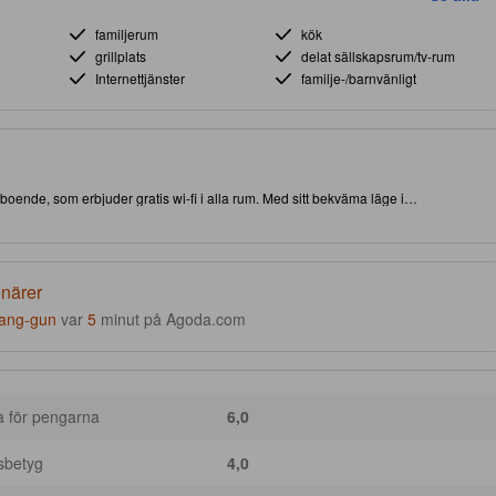
familjerum
kök
grillplats
delat sällskapsrum/tv-rum
Internettjänster
familje-/barnvänligt
a boende, som erbjuder gratis wi-fi i alla rum. Med sitt bekväma läge i
ende att du har nära till både attraktioner och intressanta matställen. Åk
enärer
ang-gun
var
5
minut på Agoda.com
a för pengarna
6,0
sbetyg
4,0