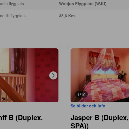
ste flygplats
Wonjus Flygplats (WJU)
d till flygplats
35,6 Km
1/10
Se bilder och info
nff B (Duplex,
Jasper B (Duplex,
SPA))