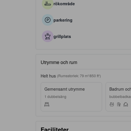
rökområde
parkering
grillplats
Utrymme och rum
Helt hus
(Rumsstorlek: 79 m²/850 ft²)
Gemensamt utrymme
Badrum och 
1 dubbelsäng
bubbelbadkar,
Faciliteter