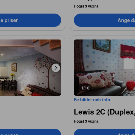
Högst 3 vuxna
e priser
Ange da
1/10
Se bilder och info
Lewis 2C (Duplex,
Högst 3 vuxna