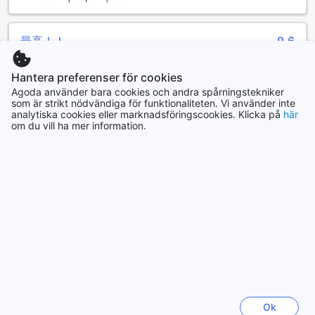
som är på resande fot. För att säkerställa att du får ut det
mesta av din tid i Atami, står hotellets concierge till tjänst
med att ge råd och hjälp med bokningar, så att du kan
最高！！
9,6
utforska områdets dolda skatter utan stress.
Recenserad 3 Februari 2023
Hotellet erbjuder gratis wi-fi i alla rum, vilket gör det enkelt
Hantera preferenser för cookies
att hålla kontakten med nära och kära eller planera dina
景色はどの部屋でも最高だと思います！ ホテルに対しての文
Agoda använder bara cookies och andra spårningstekniker
aktiviteter online. Dessutom finns det wi-fi i de offentliga
句はなにもないです！！ ただ近くにお店や、コンビニが全く
som är strikt nödvändiga för funktionaliteten. Vi använder inte
områdena, så att du alltid kan vara uppkopplad, oavsett
analytiska cookies eller marknadsföringscookies. Klicka på
här
ないので車で行くのがおすすめです
var du befinner dig på hotellet. För dem som reser med
om du vill ha mer information.
Översätt omdöme
mycket bagage finns det även en bekväm
bagageförvaring, vilket gör det enkelt att utforska Atami
Rihito
|
Japan | Par
utan att behöva bära på tunga väskor. Daglig städning
säkerställer att ditt rum alltid är i toppskick, och en särskilt
avsedd rökplats ger rökare möjlighet att njuta av sin tid på
Tillbaka till rum och priser
hotellet utan att störa andra gäster.
Transportfaciliteter på UMITO VOYAGE ATAMI
Toppresmål
UMITO VOYAGE ATAMI erbjuder en rad praktiska
transportfaciliteter som gör din vistelse både bekväm och
Sverige
22148 boenden
lättillgänglig. Hotellet har en pålitlig taxi service, vilket ger
gästerna möjlighet att enkelt och snabbt ta sig till och från
Ok