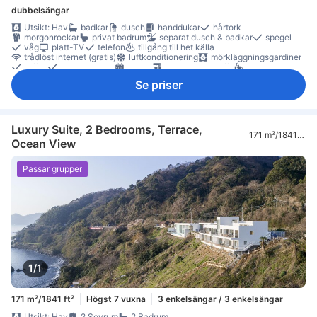
dubbelsängar
Utsikt: Hav
badkar
dusch
handdukar
hårtork
morgonrockar
privat badrum
separat dusch & badkar
spegel
våg
platt-TV
telefon
tillgång till het källa
trådlöst internet (gratis)
luftkonditionering
mörkläggningsgardiner
tofflor
väckarklocka
värme
gratis snabbkaffe
gratis te
gratis vatten på flaska
kaffe-/tekokare
komplett kök
kylskåp
Se priser
köksredskap
mikrovågsugn
balkong/terrass
extra långa sängar (> 2 meter)
lågt belägen våning
soffa
garderob
möjlighet att stryka kläder
torktumlare
tvättmaskin
brandsläckare
Rökpolicy - rökfria rum tillgängliga
värdeskåp på rummet
Luxury Suite, 2 Bedrooms, Terrace,
171 m²/1841
Ocean View
ft²
Passar grupper
1/1
171 m²/1841 ft²
Högst 7 vuxna
3 enkelsängar / 3 enkelsängar
Utsikt: Hav
2 Sovrum
2 Badrum