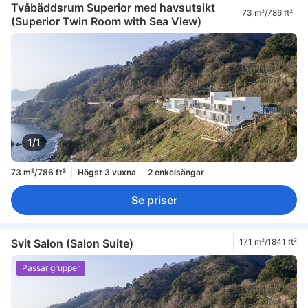
Tvåbäddsrum Superior med havsutsikt
73 m²/786 ft²
(Superior Twin Room with Sea View)
1/1
73 m²/786 ft²
Högst 3 vuxna
2 enkelsängar
Se priser
Svit Salon (Salon Suite)
171 m²/1841 ft²
Passar grupper