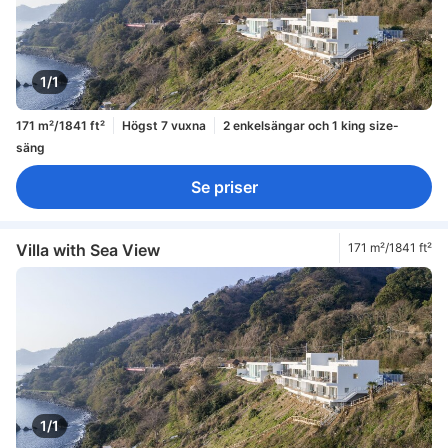
1/1
171 m²/1841 ft²
Högst 7 vuxna
2 enkelsängar och 1 king size-
säng
Se priser
Villa with Sea View
171 m²/1841 ft²
1/1