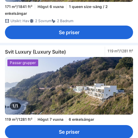
171 m²/1841 ft²
Högst 6 vuxna
1 queen size-säng / 2
enkelsängar
Utsikt: Hav
2 Sovrum
2 Badrum
Se priser
Svit Luxury (Luxury Suite)
119 m²/1281 ft²
Passar grupper
1/1
119 m²/1281 ft²
Högst 7 vuxna
6 enkelsängar
Se priser