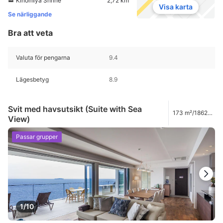
Kinomiya Shrine
2,72 km
Visa karta
Se närliggande
Bra att veta
Valuta för pengarna
9.4
Lägesbetyg
8.9
Svit med havsutsikt (Suite with Sea
173 m²/1862
View)
ft²
Passar grupper
1/10