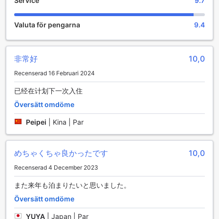
Service
9.7
surfing och paddleboarding, där både nybörjare och
erfarna utövare kan få en adrenalinkick. Med den vackra
havsutsikten som bakgrund är det svårt att inte bli
Valuta för pengarna
9.4
inspirerad till att ge sig ut på vattnet.
För dem som föredrar att hålla sig på land, erbjuder UMITO
VOYAGE ATAMI också utmärkta möjligheter för
非常好
10,0
beachvolleyboll. Den mjuka sanden och den livliga
atmosfären gör det till en idealisk plats för att spela med
Recenserad 16 Februari 2024
vänner eller delta i organiserade turneringar. Hotellets
personal arrangerar regelbundet aktiviteter och
已经在计划下一次入住
evenemang som gör att gästerna kan träffa likasinnade
Översätt omdöme
och njuta av en aktiv semester. Oavsett om du vill koppla
av på stranden eller delta i spännande sportaktiviteter, har
Peipei
|
Kina | Par
UMITO VOYAGE ATAMI något för alla som älskar att röra på
sig.
めちゃくちゃ良かったです
10,0
Bekvämlighetsfaciliteter på UMITO VOYAGE ATAMI
Recenserad 4 December 2023
UMITO VOYAGE ATAMI erbjuder en rad
また来年も泊まりたいと思いました。
bekvämlighetsfaciliteter som gör din vistelse både bekväm
och avkopplande. Med ett effektivt tvättservice kan
Översätt omdöme
gästerna enkelt hålla sina kläder fräscha under hela sin
vistelse, vilket ger en extra dimension av lättnad för dem
YUYA
|
Japan | Par