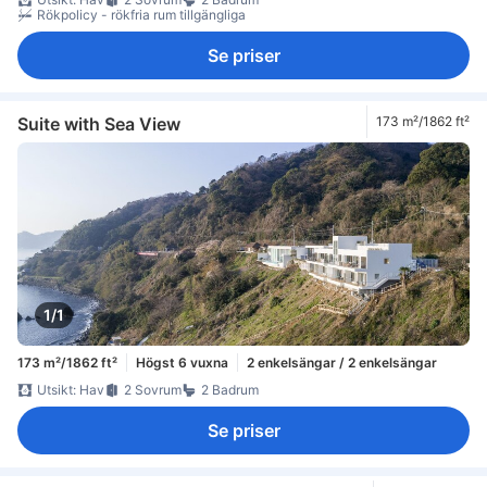
Rökpolicy - rökfria rum tillgängliga
Se priser
Suite with Sea View
173 m²/1862 ft²
1/1
173 m²/1862 ft²
Högst 6 vuxna
2 enkelsängar / 2 enkelsängar
Utsikt: Hav
2 Sovrum
2 Badrum
Se priser