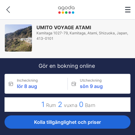
UMITO VOYAGE ATAMI
Kamitaga 1027-79, Kamitaga, Atami, Shizuoka, Japan,
413-0101
Gör en bokning online
Incheckning
Utcheckning
lör 8 aug
sön 9 aug
1
2
0
Rum
vuxna
Barn
Kolla tillgänglighet och priser