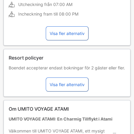
Utcheckning från
07:00 AM
Incheckning fram till
08:00 PM
Visa fler alternativ
Resort policyer
Boendet accepterar endast bokningar för 2 gäster eller fler.
Tillgång av extrasängar beror på vilket rum du väljer. Var
god kontrollera rummets beläggning för mer information.
Visa fler alternativ
Vid bokning av fler än 5 rum är det möjligt att andra regler
och tillägg gäller.
Om UMITO VOYAGE ATAMI
UMITO VOYAGE ATAMI: En Charmig Tillflykt i Atami
Välkommen till UMITO VOYAGE ATAMI, ett mysigt