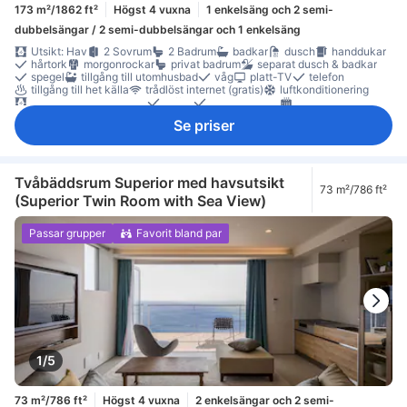
173 m²/1862 ft²
Högst 4 vuxna
1 enkelsäng och 2 semi-
dubbelsängar / 2 semi-dubbelsängar och 1 enkelsäng
Utsikt: Hav
2 Sovrum
2 Badrum
badkar
dusch
handdukar
hårtork
morgonrockar
privat badrum
separat dusch & badkar
spegel
tillgång till utomhusbad
våg
platt-TV
telefon
tillgång till het källa
trådlöst internet (gratis)
luftkonditionering
mörkläggningsgardiner
tofflor
väckarklocka
värme
gratis snabbkaffe
gratis te
gratis vatten på flaska
Se priser
kaffe-/tekokare
komplett kök
kylskåp
köksredskap
mikrovågsugn
balkong/terrass
bottenvåningen
extra långa sängar (> 2 meter)
lågt belägen våning
separat vardagsrum
soffa
garderob
möjlighet att stryka kläder
torktumlare
tvättmaskin
brandsläckare
Tvåbäddsrum Superior med havsutsikt
73 m²/786 ft²
Rökpolicy - rökfria rum tillgängliga
värdeskåp på rummet
(Superior Twin Room with Sea View)
Passar grupper
Favorit bland par
1/5
73 m²/786 ft²
Högst 4 vuxna
2 enkelsängar och 2 semi-