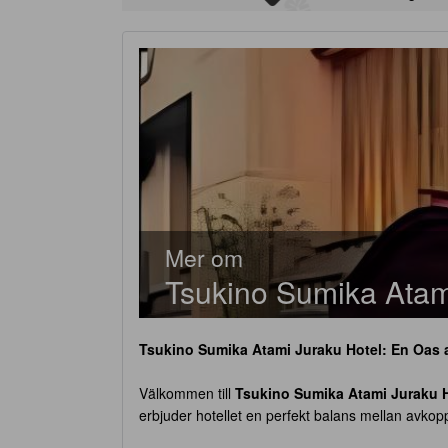
Mer om
Tsukino Sumika Atam
Tsukino Sumika Atami Juraku Hotel
: En Oas 
Välkommen till
Tsukino Sumika Atami Juraku 
erbjuder hotellet en perfekt balans mellan avkoppl
shopping, restauranger och kulturella upplevelse