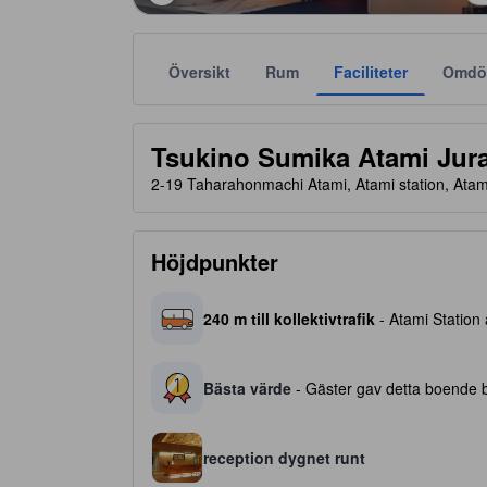
Översikt
Rum
Faciliteter
Omdö
Stjärnklassificeringar tillhandahålls av boendena och
tooltip
4 av 5 stjärnor
Tsukino Sumika Atami Jur
2-19 Taharahonmachi Atami, Atami station, Ata
Höjdpunkter
240 m till kollektivtrafik
- Atami Station
Bästa värde
- Gäster gav detta boende be
reception dygnet runt