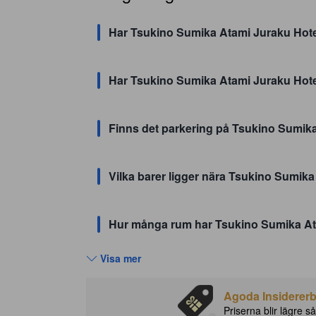
Har Tsukino Sumika Atami Juraku Hote
Har Tsukino Sumika Atami Juraku Hote
Finns det parkering på Tsukino Sumik
Vilka barer ligger nära Tsukino Sumik
Hur många rum har Tsukino Sumika At
Visa mer
Agoda Insidererbj
Priserna blir lägre så