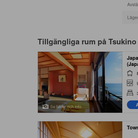
Avstå
Läge
Tillgängliga rum på
Tsukino
Japa
(Jap
A
Se bilder och info
Town