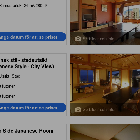
Rumsstorlek: 26 m²/280 ft²
nge datum för att se priser
Se bilder och info
nsk stil - stadsutsikt
anese Style - City View)
Utsikt: Stad
3 futoner
3 futoner
nge datum för att se priser
Se bilder och info
 Side Japanese Room