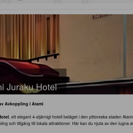
i Juraku Hotel
av Avkoppling i Atami
Hotel
, ett elegant 4-stjärnigt hotell beläget i den pittoreska staden At
ing och tillgång till lokala attraktioner. Här kan du njuta av den lugna 
r. Hotellet erbjuder 36 välutrustade rum som kombinerar modern komfort