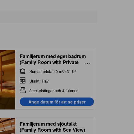
Omiya-no-matsu
250 m
Old Hinata Townhouse by Bruno Taut
400 m
Nekkan Hospital
440 m
Familjerum med eget badrum
(Family Room with Private
...
Bathroom)
Rumsstorlek: 40 m²/431 ft²
Utsikt: Hav
2 enkelsängar och 4 futoner
Ange datum för att se priser
Familjerum med sjöutsikt
(Family Room with Sea View)