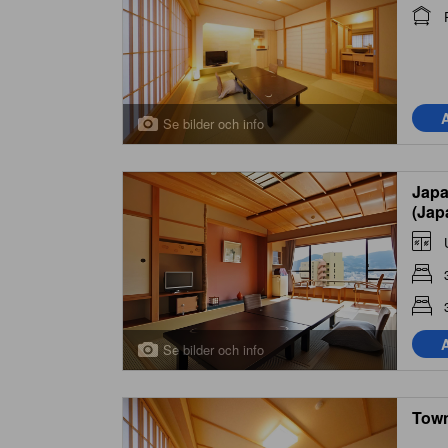
A
Se bilder och info
Japa
(Jap
A
Se bilder och info
Town