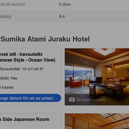
nd till centrum
0.3km
sbetyg
8,4
 Sumika Atami Juraku Hotel
nsk stil - havsutsikt
anese Style - Ocean View)
Rumsstorlek: 13 m²/140 ft²
Utsikt: Hav
3 futoner
nge datum för att se priser
Se bilder och info
 Side Japanese Room