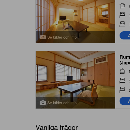
A
Se bilder och info
Rum 
(Jap
A
Se bilder och info
Vanliga frågor