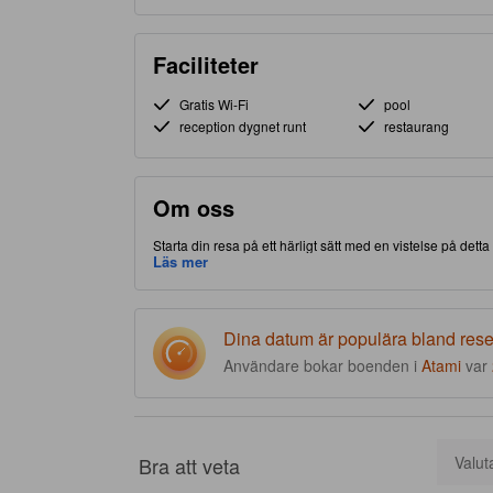
Faciliteter
Gratis Wi-Fi
pool
reception dygnet runt
restaurang
Om oss
Starta din resa på ett härligt sätt med en vistelse på detta
vilket ger dig tillgång och närhet till lokala attraktioner o
Läs mer
närliggande Atami Sun Beach. Rankat med 4.0 stjärnor, det
massage och inomhuspool på plats.
Dina datum är populära bland res
Användare bokar boenden i
Atami
var
Bra att veta
Valut