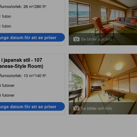
Rumsstorlek: 26 m²/280 ft²
1 futon
1 futon
nge datum för att se priser
Se bilder och info
i japansk stil - 107
anese-Style Room)
Rumsstorlek: 13 m²/140 ft²
5 futoner
5 futoner
nge datum för att se priser
Se bilder och info