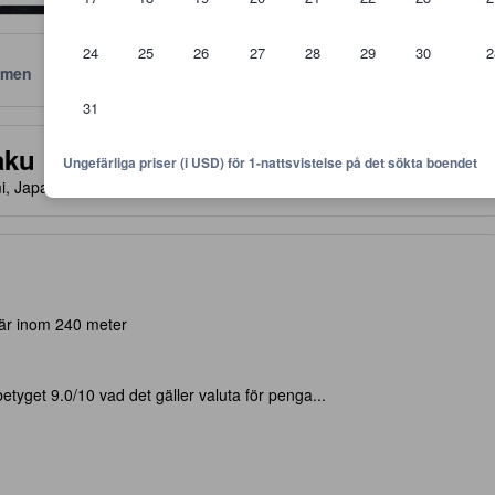
24
25
26
27
28
29
30
2
men
Läge
Policyer
31
 är riktlinjer för vilken nivå av komfort, faciliteter samt bekvämlighete
aku Hotel
Ungefärliga priser (i USD) för 1-nattsvistelse på det sökta boendet
mi, Japan, 413-0011
- PÅ KARTAN
 är inom 240 meter
tyget 9.0/10 vad det gäller valuta för penga...