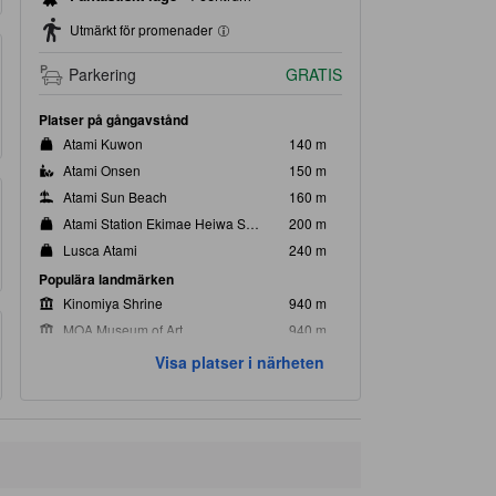
Utmärkt för promenader
Parkering
GRATIS
Platser på gångavstånd
Atami Kuwon
140 m
Atami Onsen
150 m
Atami Sun Beach
160 m
Atami Station Ekimae Heiwa Shopping Street
200 m
Lusca Atami
240 m
Populära landmärken
Kinomiya Shrine
940 m
MOA Museum of Art
940 m
Atami Plum Garden
1,8 km
Visa platser i närheten
Omuro Mountain Lift
21,6 km
Izu Shaboten Zoo
21,7 km
Närmaste sevärdheterna
Statue of Kanichi and Omiya
210 m
Ieyasu no Yu
250 m