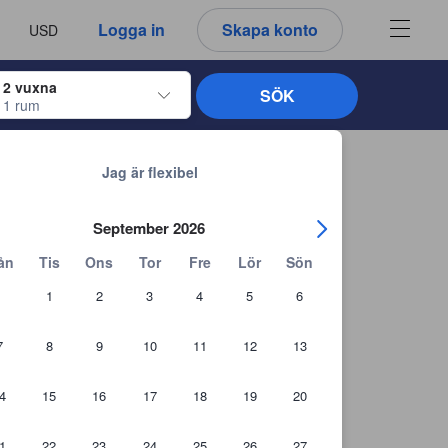
u ser är därför alltid autentiska.
språk
a
Logga in
Skapa konto
USD
att välja
2 vuxna
SÖK
1 rum
ltangenterna för att navigera genom in- och utcheckningsdatumen. När du väl
Tillbaka till sökresultaten
Jag är flexibel
September 2026
ån
Tis
Ons
Tor
Fre
Lör
Sön
1
2
3
4
5
6
7
8
9
10
11
12
13
4
15
16
17
18
19
20
1
22
23
24
25
26
27