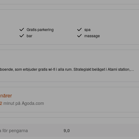
Gratis parkering
spa
bar
massage
 boende, som erbjuder gratis wi-fi i alla rum. Strategiskt beläget i Atami station,
ch sevärdheter. Se till att avsätta lite tid för att besöka Izu Shaboten Zoo och den
ta högkvalitativa boende erbjuder gäster tillgång till bad med het källa,
enärer
2
minut på Agoda.com
a för pengarna
9,0