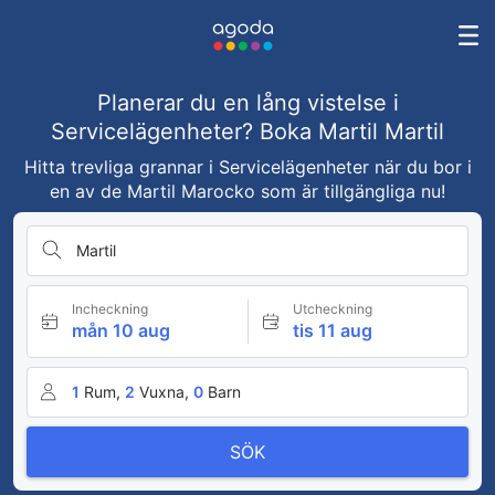
Planerar du en lång vistelse i
Servicelägenheter? Boka Martil Martil
Hitta trevliga grannar i Servicelägenheter när du bor i
en av de Martil Marocko som är tillgängliga nu!
Martil
Incheckning
Utcheckning
mån 10 aug
tis 11 aug
1
Rum,
2
Vuxna,
0
Barn
SÖK