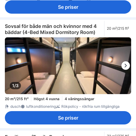
rökdetektor
Rökpolicy - rökfria rum tillgängliga
Se priser
Sovsal för både män och kvinnor med 4
20 m²/215 ft²
bäddar (4-Bed Mixed Dormitory Room)
1/3
20 m²/215 ft²
Högst 4 vuxna
4 våningssängar
dusch
luftkonditionering
Rökpolicy - rökfria rum tillgängliga
Se priser