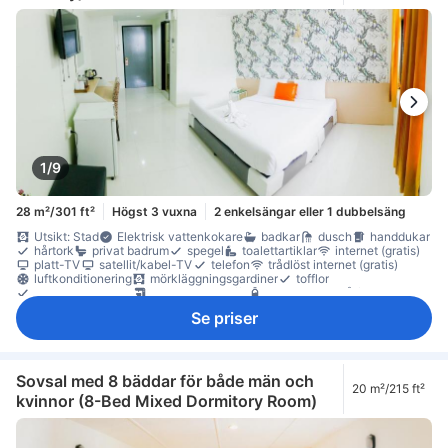
1/9
28 m²/301 ft²
Högst 3 vuxna
2 enkelsängar eller 1 dubbelsäng
Utsikt: Stad
Elektrisk vattenkokare
badkar
dusch
handdukar
hårtork
privat badrum
spegel
toalettartiklar
internet (gratis)
platt-TV
satellit/kabel-TV
telefon
trådlöst internet (gratis)
luftkonditionering
mörkläggningsgardiner
tofflor
väckningsservice
gratis snabbkaffe
gratis vatten på flaska
kaffe-/tekokare
kylskåp
mikrovågsugn
daglig städning
Se priser
anslutande rum
balkong/terrass
Fönster
Fönster som kan öppnas
skrivbord
Uppfällbar säng
garderob
klädhängare
Rökpolicy - rökfria rum tillgängliga
tillgängligt via hiss
Sovsal med 8 bäddar för både män och
20 m²/215 ft²
kvinnor (8-Bed Mixed Dormitory Room)