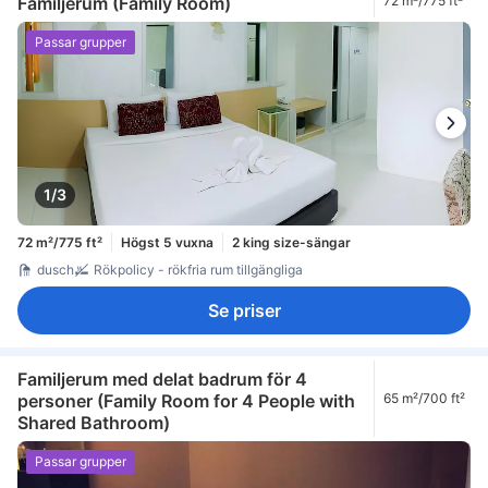
Familjerum (Family Room)
72 m²/775 ft²
Passar grupper
1/3
72 m²/775 ft²
Högst 5 vuxna
2 king size-sängar
dusch
Rökpolicy - rökfria rum tillgängliga
Se priser
Familjerum med delat badrum för 4
personer (Family Room for 4 People with
65 m²/700 ft²
Shared Bathroom)
Passar grupper