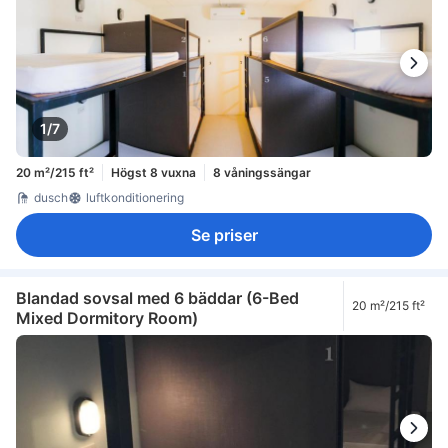
1/7
20 m²/215 ft²
Högst 8 vuxna
8 våningssängar
dusch
luftkonditionering
Se priser
Blandad sovsal med 6 bäddar (6-Bed
20 m²/215 ft²
Mixed Dormitory Room)