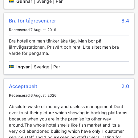
Gunnar
|
Sverige | Par
av i en bekväm miljö och titta på dina favoritprogram.
Dessutom finns en present- och souvenirbutik på plats,
perfekt för att plocka upp unika minnen eller gåvor till nära
och kära. Med dessa underhållningsalternativ är The Train
Bra för tågresenärer
8,4
Hotel Hatyai en idealisk plats för både avkoppling och
Recenserad 7 Augusti 2016
socialt umgänge.
Bra hotell om man tänker åka tåg. Man bor på
Bekvämlighetsfaciliteter på The Train Hotel Hatyai
järnvägsstationen. Prisvärt och rent. Lite slitet men bra
värde för pengarna.
The Train Hotel Hatyai erbjuder en rad
bekvämlighetsfaciliteter som gör din vistelse både bekväm
Ingvar
|
Sverige | Par
och problemfri. Gästerna kan dra nytta av tvättservice och
kemtvätt, vilket säkerställer att dina kläder alltid ser
fräscha ut. För de som behöver hålla sig uppkopplade finns
Acceptabelt
2,0
gratis Wi-Fi i alla rum samt i allmänna utrymmen, så att du
enkelt kan dela dina reseupplevelser med vänner och
Recenserad 6 Augusti 2026
familj. Dessutom finns det säkerhetsfack för att skydda
dina värdesaker, och en concierge som gärna hjälper till
Absolute waste of money and useless management.Dont
med att ordna aktiviteter och ge rekommendationer i
ever trust their picture which showing in booking platforms
området.
because when you are in the premise its other way
För extra bekvämlighet erbjuder hotellet daglig städning
around.The whole hotel smells like fish market and its a
och möjlighet att förvara ditt bagage, vilket ger dig frihet
very old abandoned building which have only 1 customer
att utforska Hat Yai utan att behöva bära runt på tunga
service staff and 1 housekeeping staff.Overall rating for