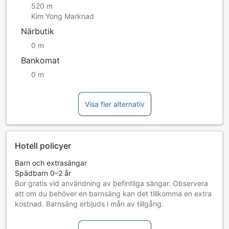
520 m
Kim Yong Marknad
Närbutik
0 m
Bankomat
0 m
Visa fler alternativ
Hotell policyer
Barn och extrasängar
Spädbarn 0–2 år
Bor gratis vid användning av befintliga sängar. Observera
att om du behöver en barnsäng kan det tillkomma en extra
kostnad. Barnsäng erbjuds i mån av tillgång.
Barn 3–12 år
Bor gratis om befintliga sängar används.