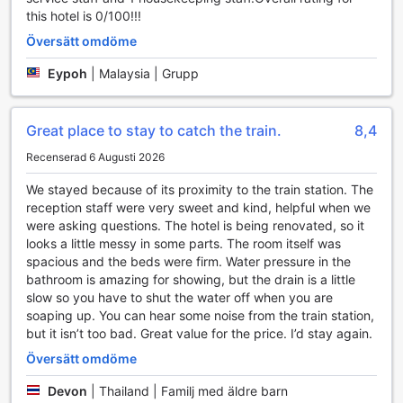
väskor. Om du har en plötslig hunger finns det en automat
this hotel is 0/100!!!
och en närbutik på plats där du kan hitta snacks och
Översätt omdöme
drycker dygnet runt. Oavsett om du reser i tjänsten eller för
nöjes skull, gör dessa faciliteter på The Train Hotel Hatyai
Eypoh
|
Malaysia | Grupp
att du kan njuta av en smidig och avkopplande vistelse.
Transportmöjligheter på The Train Hotel Hatyai
Great place to stay to catch the train.
8,4
Recenserad 6 Augusti 2026
The Train Hotel Hatyai erbjuder en mängd bekväma
transportmöjligheter som gör det enkelt för gästerna att
We stayed because of its proximity to the train station. The
utforska den livliga staden Hat Yai och dess omgivningar.
reception staff were very sweet and kind, helpful when we
Hotellet har en praktisk biljettservice som hjälper besökare
were asking questions. The hotel is being renovated, so it
att boka turer och aktiviteter, vilket gör det enklare att
looks a little messy in some parts. The room itself was
planera sin vistelse och maximera upplevelsen av denna
spacious and the beds were firm. Water pressure in the
fantastiska destination. Oavsett om du är intresserad av att
bathroom is amazing for showing, but the drain is a little
besöka lokala sevärdheter eller delta i guidade turer, finns
slow so you have to shut the water off when you are
det alltid hjälp att få.
soaping up. You can hear some noise from the train station,
För dem som reser med bil finns det en rymlig parkering på
but it isn’t too bad. Great value for the price. I’d stay again.
plats, helt gratis för hotellets gäster. Detta gör det möjligt
för besökare att parkera bekvämt och utforska området i
Översätt omdöme
sin egen takt. Dessutom erbjuder hotellet en effektiv
Devon
|
Thailand | Familj med äldre barn
taxitjänst, vilket gör det enkelt att ta sig till och från olika