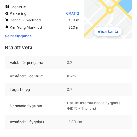
I centrum
Parkering
GRATIS
Santisuk marknad
330 m
Kim Yong Marknad
520 m
Visa karta
Se närliggande
Bra att veta
Valuta för pengarna
8.2
Avstånd till centrum
0 km
Lägesbetyg
8.7
Hat Yai internationella flygplats
Närmaste flygplats
(HDY) - Thailand
Avstånd till flygplats
11,09 km