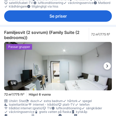
satellit/kabel-TV
luftkonditionering
väckningsservice
Matbord
klädhängare
tillgängligt via hiss
Se priser
Familjesvit (2 sovrum) (Family Suite (2
72 m²/775 ft²
bedrooms))
Passar grupper
1/4
72 m²/775 ft²
Högst 6 vuxna
Utsikt: Stad
dusch
extra badrum
hårtork
spegel
toalettartiklar
internet - trådlöst
platt-TV
telefon
trådlöst internet (gratis)
TV
luftkonditionering
sängkläder
väckningsservice
gratis vatten på flaska
kylskåp
anslutande rum
balkong/terrass
Fönster
garderob