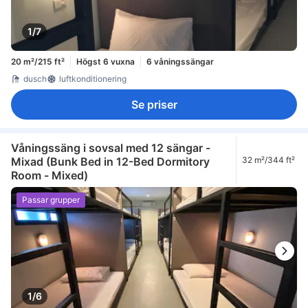
1/7
20 m²/215 ft²
Högst 6 vuxna
6 våningssängar
dusch
luftkonditionering
Se priser
Våningssäng i sovsal med 12 sängar -
Mixad (Bunk Bed in 12-Bed Dormitory
32 m²/344 ft²
Room - Mixed)
Passar grupper
1/6