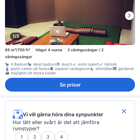
1/3
65 m²/700 ft²
Högst 4 vuxna
2 våningssängar / 2
våningssängar
4 Badrum
delat badrum
dusch
extra toalett
hårtork
gratis vatten på flaska
separat vardagsrum
sittmöbler
garderob
möjlighet att stryka kläder
Se priser
Vi vill gärna höra dina synpunkter
Hur lätt eller svårt är det att jämföra
rumstyper?
1
2
3
4