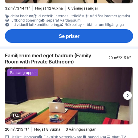
32 m²/344 ft²
Högst 12 vuxna
6 våningssängar
delat badrum
dusch
internet - trådlöst
trådlöst internet (gratis)
luftkonditionering
separat vardagsrum
individuell luftkonditionering
Rökpolicy - rökfria rum tillgängliga
Se priser
Familjerum med eget badrum (Family
20 m²/215 ft²
Room with Private Bathroom)
Passar grupper
1/4
20 m²/215 ft²
Högst 8 vuxna
3 våningssängar
Utsikt: Utomhus
Elektrisk vattenkokare
handdukar
platt-TV