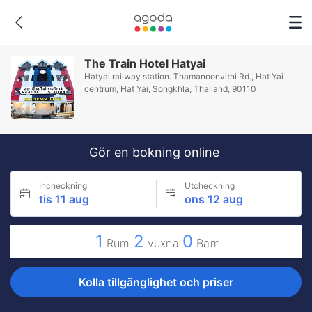
The Train Hotel Hatyai
Hatyai railway station. Thamanoonvithi Rd., Hat Yai
centrum, Hat Yai, Songkhla, Thailand, 90110
Gör en bokning online
Incheckning
Utcheckning
tis 11 aug
ons 12 aug
1
2
0
Rum
vuxna
Barn
Kolla tillgänglighet och priser