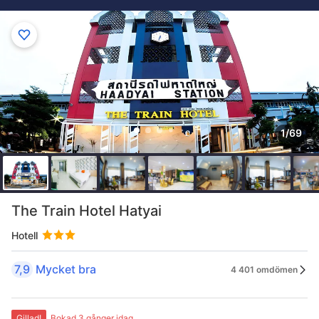
1/69
The Train Hotel Hatyai
Hotell
7,9
Mycket bra
4 401 omdömen
Gillad!
Bokad 3 gånger idag