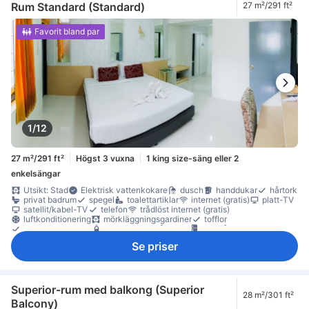
Rum Standard (Standard)
27 m²/291 ft²
Favorit bland par
1/12
27 m²/291 ft²
Högst 3 vuxna
1 king size-säng eller 2
enkelsängar
Utsikt: Stad
Elektrisk vattenkokare
dusch
handdukar
hårtork
privat badrum
spegel
toalettartiklar
internet (gratis)
platt-TV
satellit/kabel-TV
telefon
trådlöst internet (gratis)
luftkonditionering
mörkläggningsgardiner
tofflor
väckningsservice
gratis vatten på flaska
kylskåp
mikrovågsugn
daglig städning
anslutande rum
balkong/terrass
Se priser
Fönster
Fönster som kan öppnas
skrivbord
Uppfällbar säng
garderob
klädhängare
Rökpolicy - rökfria rum tillgängliga
tillgängligt via hiss
Superior-rum med balkong (Superior
28 m²/301 ft²
Balcony)