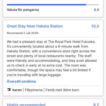
aromamassage eller en djupvävnadsmassage, erbjuder
hotellet en rad olika behandlingar för att möta dina behov.
Valuta för pengarna
8.6
Bekvämligheter på The Royal Park Hotel Fukuoka
The Royal Park Hotel Fukuoka erbjuder en mängd
Great Stay Near Hakata Station
10,0
bekvämligheter för att göra din vistelse så bekymmersfri
Recenserad 2 Juli 2026
som möjligt. Gäster kan njuta av gratis Wi-Fi i alla rum samt
i offentliga områden, vilket gör det enkelt att hålla
We had a pleasant stay at The Royal Park Hotel Fukuoka.
kontakten eller planera dagens äventyr. För de som
It’s conveniently located about a 6-minute walk from
behöver tvätta eller fräscha upp sina kläder finns tillgång
Hakata Station, with a convenience store right across the
till tvätt- och kemtvättjänster samt en praktisk tvättstuga,
street and plenty of local restaurants nearby. The staff
vilket är perfekt för längre vistelser eller affärsresenärer.
were friendly and accommodating, and they even allowed
Hotellet har även bekvämligheter som luggage storage för
us to check in early at no extra cost. The room was
att underlätta din ankomst och avresa, samt ett utvalt
comfortable, though the space may feel a bit limited if
område för rökning för att tillgodose olika behov. Dessutom
you’re traveling with large luggage.
finns en automat för drycker och snacks, vilket ger snabb
tillgång till förfriskningar när du är på språng. Daglig
Översätt omdöme
städning och ett professionellt tvätteri säkerställer att ditt
karen
|
Filippinerna | Familj med äldre barn
boende alltid är rent och fräscht, vilket bidrar till en
bekväm och avkopplande vistelse i Fukuoka.
Highly recommended
9,2
Bekväma transportalternativ på The Royal Park Hotel