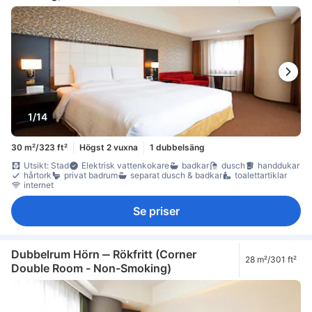
1/14
30 m²/323 ft²
Högst 2 vuxna
1 dubbelsäng
Utsikt: Stad
Elektrisk vattenkokare
badkar
dusch
handdukar
hårtork
privat badrum
separat dusch & badkar
toalettartiklar
internet
Se priser
Dubbelrum Hörn ‒ Rökfritt (Corner
28 m²/301 ft²
Double Room - Non-Smoking)