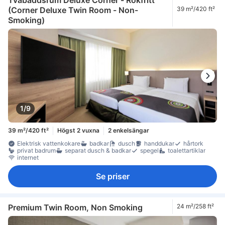
Tvåbäddsrum Deluxe Corner - Rökfritt
(Corner Deluxe Twin Room - Non-
39 m²/420 ft²
Smoking)
1/9
39 m²/420 ft²
Högst 2 vuxna
2 enkelsängar
Elektrisk vattenkokare
badkar
dusch
handdukar
hårtork
privat badrum
separat dusch & badkar
spegel
toalettartiklar
internet
Se priser
Premium Twin Room, Non Smoking
24 m²/258 ft²