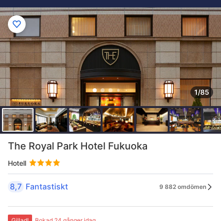
1/85
The Royal Park Hotel Fukuoka
Hotell
8,7
Fantastiskt
9 882 omdömen
Gillad!
Bokad 24 gånger idag