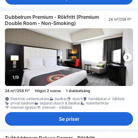
Dubbelrum Premium - Rökfritt (Premium
24 m²/258 ft²
Double Room - Non-Smoking)
1/9
24 m²/258 ft²
Högst 2 vuxna
1 dubbelsäng
Elektrisk vattenkokare
badkar
dusch
handdukar
hårtork
privat badrum
separat dusch & badkar
toalettartiklar
internet (gratis)
internet - trådlöst
Se priser