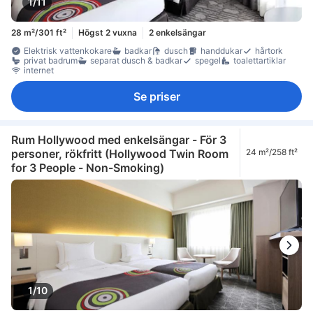
1/11
28 m²/301 ft²
Högst 2 vuxna
2 enkelsängar
Elektrisk vattenkokare
badkar
dusch
handdukar
hårtork
privat badrum
separat dusch & badkar
spegel
toalettartiklar
internet
Se priser
Rum Hollywood med enkelsängar - För 3
personer, rökfritt (Hollywood Twin Room
24 m²/258 ft²
for 3 People - Non-Smoking)
1/10