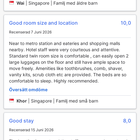
mörkläggningsgardiner som garanterar en god natts sömn.
Wai
|
Singapore | Familj med äldre barn
För att tillgodose dina behov finns det även badrockar,
toalettsaker och ett urval av gratis drycker inklusive kaffe
och te, samt en minibar och kylskåp för extra
Good room size and location
10,0
bekvämlighet.
Recenserad 7 Juni 2026
Njut av underhållning med satellit- och kabel-tv, inhouse-
filmer och en modern hårtork för din bekvämlighet. Varje
Near to metro station and eateries and shopping malls
dag kan du läsa en dagstidning som levereras till ditt rum,
nearby. Hotel staff were very courteous and attentive.
och för en extra avkopplande stund finns det även
Standard twin room size is comfortable , can easily open 2
möjlighet att koppla av med gratis filmer och tillgång till
large luggages on the floor and still have ample space to
olika bekvämligheter. Rummen är utformade för att erbjuda
move freely. Amenities like toothbrushes, comb, shaver,
en perfekt blandning av komfort och funktionalitet, vilket
vanity kits, scrub cloth etc are provided. The beds are so
gör ditt besök i Fukuoka till en minnesvärd upplevelse.
comfortable to sleep. Highly recommended.
Gastronomiska Upplevelser på The Royal Park Hotel
Översätt omdöme
Fukuoka
Khor
|
Singapore | Familj med små barn
Njut av en utsökt start på dagen med hotellets omfattande
frukostbuffé, som erbjuder ett brett urval av fräscha och
Good stay
8,0
välsmakande alternativ för att tillfredsställa alla smaker. För
en mer avslappnad måltidsupplevelse kan du välja den
Recenserad 15 Juni 2026
kontinentalinspirerade frukosten, perfekt för att kickstarta
dagen innan du ger dig ut på äventyr i Fukuoka. Hotellets