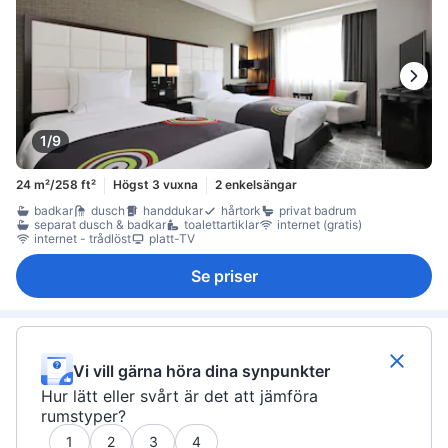
1/9
24 m²/258 ft²
Högst 3 vuxna
2 enkelsängar
badkar
dusch
handdukar
hårtork
privat badrum
separat dusch & badkar
toalettartiklar
internet (gratis)
internet - trådlöst
platt-TV
Se priser
Vi vill gärna höra dina synpunkter
Hur lätt eller svårt är det att jämföra
rumstyper?
1
2
3
4