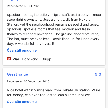
Fukuoka
Recenserad 18 Juli 2026
The Royal Park Hotel Fukuoka erbjuder gästerna bekväma
Spacious rooms, incredibly helpful staff, and a convenience
transportmöjligheter för att underlätta deras vistelse i
store right downstairs. Just a short walk from Hakata
staden. Hotellet har en tillgänglig parkeringsplats där
Station, yet the neighborhood remains peaceful and quiet.
gäster kan parkera sina fordon, vilket gör det enkelt att
Spacious, spotless rooms that feel modern and fresh
utforska Fukuoka med egen bil. Observera att
thanks to recent renovations. The ground-floor restaurant,
parkeringsavgifter kan tillkomma, vilket ger en smidig och
The Bar, must be excellent—locals lined up for lunch every
transparent tjänst för bilägare. För de som föredrar att resa
day. A wonderful stay overall!
bekvämt och snabbt, finns även taxi service tillgänglig,
Översätt omdöme
vilket gör det enkelt att ta sig till stadens sevärdheter,
affärsdistrikt eller flygplatsen. Med dessa
Wai
|
Hongkong | Grupp
transportfaciliteter kan gästerna njuta av en problemfri och
bekväm vistelse i Fukuoka.
Great value
9,6
Bekväma och moderna rum på The Royal Park Hotel
Fukuoka
Recenserad 16 December 2025
Nice hotel within 5 mins walk from Hakata JR station. Value
Upplev en bekväm och avkopplande vistelse i våra
for money, can even request to loan a Tempur pillow.
välutrustade rum, som är designade för att ge maximal
komfort. Varje rum är utrustat med luftkonditionering för att
Översätt omdöme
skapa den perfekta temperaturen, samt