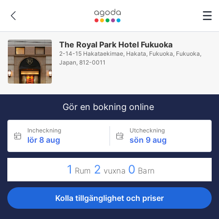
The Royal Park Hotel Fukuoka
2-14-15 Hakataekimae, Hakata, Fukuoka, Fukuoka,
Japan, 812-0011
Gör en bokning online
Incheckning
Utcheckning
lör 8 aug
sön 9 aug
1
2
0
Rum
vuxna
Barn
Kolla tillgänglighet och priser