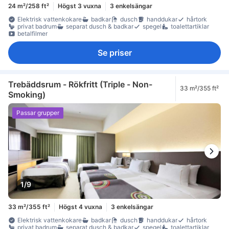
24 m²/258 ft²
Högst 3 vuxna
3 enkelsängar
Elektrisk vattenkokare
badkar
dusch
handdukar
hårtork
privat badrum
separat dusch & badkar
spegel
toalettartiklar
betalfilmer
Se priser
Trebäddsrum - Rökfritt (Triple - Non-
33 m²/355 ft²
Smoking)
Passar grupper
1/9
33 m²/355 ft²
Högst 4 vuxna
3 enkelsängar
Elektrisk vattenkokare
badkar
dusch
handdukar
hårtork
privat badrum
separat dusch & badkar
spegel
toalettartiklar