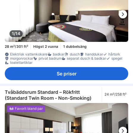
1/14
28 m²/301 ft²
Högst 2 vuxna
1 dubbelsäng
Elektrisk vattenkokare
badkar
dusch
handdukar
hårtork
morgonrockar
privat badrum
separat dusch & badkar
spegel
toalettartiklar
Se priser
Tvåbäddsrum Standard – Rökfritt
24 m²/258 ft²
(Standard Twin Room - Non-Smoking)
Favorit bland par