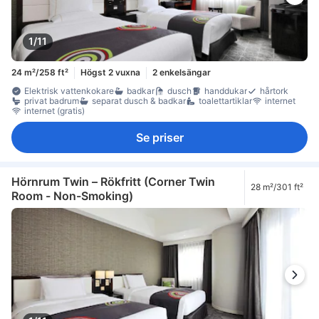
1/11
24 m²/258 ft²
Högst 2 vuxna
2 enkelsängar
Elektrisk vattenkokare
badkar
dusch
handdukar
hårtork
privat badrum
separat dusch & badkar
toalettartiklar
internet
internet (gratis)
Se priser
Hörnrum Twin – Rökfritt (Corner Twin
28 m²/301 ft²
Room - Non-Smoking)