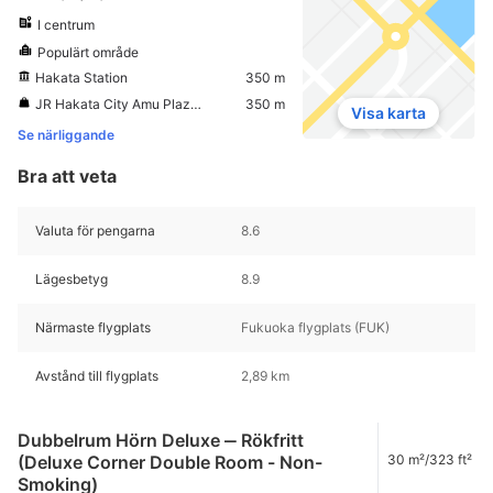
I centrum
Populärt område
Hakata Station
350 m
JR Hakata City Amu Plaza Hakata
350 m
Visa karta
Se närliggande
Bra att veta
Valuta för pengarna
8.6
Lägesbetyg
8.9
Närmaste flygplats
Fukuoka flygplats (FUK)
Avstånd till flygplats
2,89 km
Dubbelrum Hörn Deluxe ‒ Rökfritt
(Deluxe Corner Double Room - Non-
30 m²/323 ft²
Smoking)