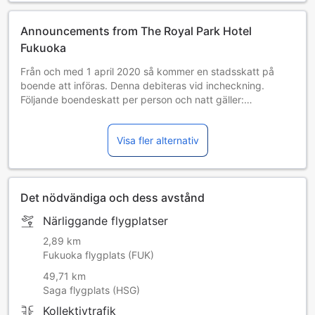
Announcements from The Royal Park Hotel
Fukuoka
Från och med 1 april 2020 så kommer en stadsskatt på
boende att införas. Denna debiteras vid incheckning.
Följande boendeskatt per person och natt gäller:
I Fukuoka City kommer en skatt på 200 JPY att debiteras
Visa fler alternativ
för rumspriser på upp till 19 999 JPY per natt, och en skatt
på 500 JPY kommer att debiteras för rumspriser på 20
000 JPY och mer per natt.
Det nödvändiga och dess avstånd
I prefekturen Fukuoka, exklusive Fukuoka City, kommer en
skatt på 200 JPY att debiteras för alla rumspriser.
Närliggande flygplatser
2,89 km
Fukuoka flygplats (FUK)
49,71 km
Saga flygplats (HSG)
Kollektivtrafik