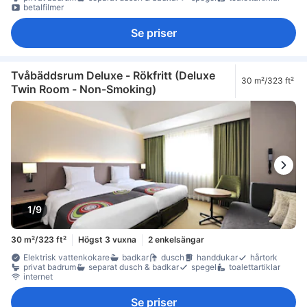
betalfilmer
Se priser
Tvåbäddsrum Deluxe - Rökfritt (Deluxe
30 m²/323 ft²
Twin Room - Non-Smoking)
1/9
30 m²/323 ft²
Högst 3 vuxna
2 enkelsängar
Elektrisk vattenkokare
badkar
dusch
handdukar
hårtork
privat badrum
separat dusch & badkar
spegel
toalettartiklar
internet
Se priser