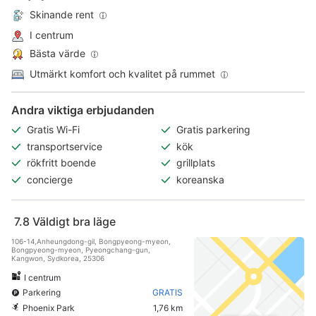
Skinande rent
I centrum
Bästa värde
Utmärkt komfort och kvalitet på rummet
Andra viktiga erbjudanden
Gratis Wi-Fi
Gratis parkering
transportservice
kök
rökfritt boende
grillplats
concierge
koreanska
7.8
Väldigt bra läge
106-14,Anheungdong-gil, Bongpyeong-myeon,
Bongpyeong-myeon, Pyeongchang-gun,
Kangwon, Sydkorea, 25306
I centrum
Parkering
GRATIS
Phoenix Park
1,76 km