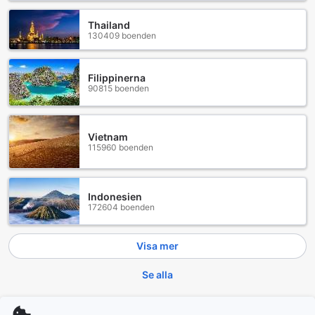
Bongpyeong-myeon är också känd för sin rika kulturella
historia och traditioner. Besökare kan utforska lokala
Thailand
130409 boenden
marknader där hantverk och traditionella sydkoreanska
rätter erbjuds, vilket ger en smak av den autentiska
kulturen. Missa inte chansen att prova den berömda
Filippinerna
Bongpyeong-bulgogi, en lokal specialitet som är älskad av
90815 boenden
både invånare och turister. Med sin vänliga atmosfär och
charmiga landsbygd är Bongpyeong-myeon en plats där
besökare kan koppla av och njuta av livet i en av
Sydkoreas mest natursköna regioner.
Vietnam
115960 boenden
Så tar du dig från flygplatsen till Symphony Pension i
Pyeongchang-gun
Indonesien
För att nå Symphony Pension, beläget i den natursköna
172604 boenden
Bongpyeong-myeon i Pyeongchang-gun, är det enklast att
flyga till Incheon International Airport (ICN) eller Yangyang
Visa mer
International Airport (YNY). Incheon är den största
internationella flygplatsen i Sydkorea och erbjuder ett brett
Se alla
utbud av internationella flyg. Från Incheon kan du ta en
expressbuss till Pyeongchang, vilket tar cirka 3-4 timmar.
Bussarna avgår regelbundet och erbjuder en bekväm resa
Trendande städer