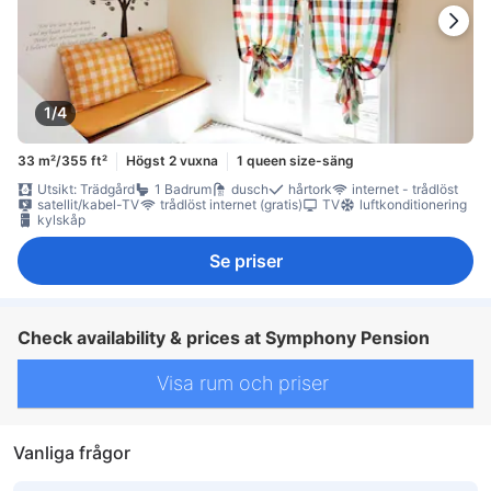
1/4
33 m²/355 ft²
Högst 2 vuxna
1 queen size-säng
Utsikt: Trädgård
1 Badrum
dusch
hårtork
internet - trådlöst
satellit/kabel-TV
trådlöst internet (gratis)
TV
luftkonditionering
kylskåp
Se priser
Check availability & prices at Symphony Pension
Visa rum och priser
Vanliga frågor