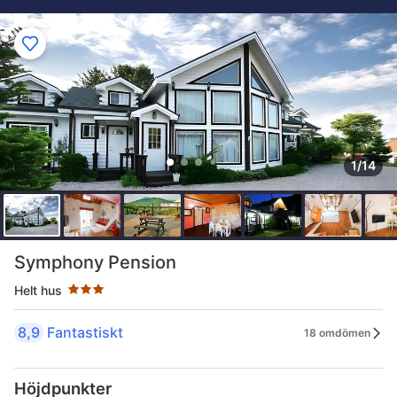
1/14
Stjärnklassificering: 3 stjärnor
Symphony Pension
Helt hus
8,9
Fantastiskt
18 omdömen
Höjdpunkter