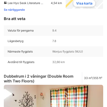
Lee Hyo Seok Literature Forest
4,54 km
Visa karta
Se närliggande
Bra att veta
Valuta för pengarna
9.4
Lägesbetyg
7.8
Närmaste flygplats
Wonjus flygplats (WJU)
Avstånd till flygplats
32,66 km
Dubbelrum i 2 våningar (Double Room
33 m²/355 ft²
with Two Floors)