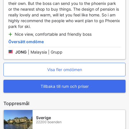
till en idealisk plats för både lunch och middag. Med
their own. But the boss can send you to the phoenix park
tillgång till högkvalitativa grillredskap och en bekväm
or the nearest shop to buy things. The design of pension is
sittplats kan du enkelt förbereda läckra rätter som kött,
really lovely and warm, will let you feel like home. So i am
grönsaker och skaldjur. Oavsett om du är en erfaren
highly recommend the people who want plan to go Phoenix
grillmästare eller nybörjare, kommer Symphony Pension att
park for ski.
ge dig en fantastisk plattform för att njuta av en kulinarisk
Nice view, comfortable and friendly boss
upplevelse i en avkopplande atmosfär.
Översätt omdöme
Upptäck Bongpyeong-myeon: En Oas av Naturskönhet
och Kultur i Pyeongchang-gun
JONG
|
Malaysia | Grupp
Bongpyeong-myeon, beläget i den natursköna kommunen
Pyeongchang-gun, erbjuder en unik blandning av vacker
Visa fler omdömen
natur och rik kulturarv. Denna pittoreska by är omgiven av
majestätiska berg och frodiga dalar, vilket gör den till en
Tillbaka till rum och priser
perfekt plats för naturälskare och äventyrslystna. Här kan
du njuta av en mängd utomhusaktiviteter, från vandring
och cykling till skidåkning under vintersäsongen. De
Toppresmål
närliggande bergen erbjuder fantastiska panoramavyer,
och under hösten förvandlas landskapet till en
färgsprakande palett av röda, gula och orange nyanser,
Sverige
vilket gör det till en dröm för fotografer och
22200 boenden
naturentusiaster.