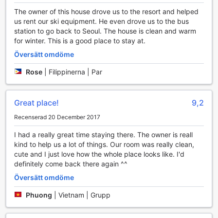
säker plats för ditt fordon under hela din vistelse.
The owner of this house drove us to the resort and helped
För dem som föredrar kollektivtrafik eller önskar en mer
us rent our ski equipment. He even drove us to the bus
bekväm resa till närliggande attraktioner, erbjuder
station to go back to Seoul. The house is clean and warm
Symphony Pension också en pålitlig shuttle service. Denna
for winter. This is a good place to stay at.
transportmöjlighet gör det enkelt att ta sig till lokala
Översätt omdöme
sevärdheter och aktivitetsområden, vilket ger dig mer tid
att njuta av allt det fantastiska som området har att
Rose
|
Filippinerna | Par
erbjuda. Med dessa transportfaciliteter kan du vara säker
på att din vistelse på Symphony Pension blir både bekväm
och minnesvärd.
Great place!
9,2
Upplev Bekvämlighet och Stil på Symphony Pension
Recenserad 20 December 2017
Symphony Pension erbjuder en perfekt tillflyktsort där varje
I had a really great time staying there. The owner is reall
rum är utformat för att ge en känsla av lugn och komfort.
kind to help us a lot of things. Our room was really clean,
Med luftkonditionering som säkerställer en behaglig
cute and I just love how the whole place looks like. I'd
temperatur året runt, kan du koppla av efter en dag av
definitely come back there again ^^
äventyr i Pyeongchang-gun. Rummen är utrustade med en
Översätt omdöme
modern TV med satellit- och kabelkanaler, vilket gör att du
kan njuta av dina favoritprogram eller filmer i avkopplande
Phuong
|
Vietnam | Grupp
atmosfär. För extra bekvämlighet finns också en kylskåp
för att hålla dina drycker kalla samt gratis flaskvatten som