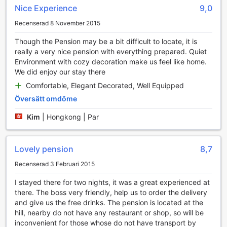
gör att du alltid har tillgång till uppfriskande dryck.
Nice Experience
9,0
Varje rum har en privat balkong eller terrass, där du kan
Recenserad 8 November 2015
njuta av den friska luften och den vackra omgivningen.
Badrummet är utrustat med nödvändiga toalettartiklar och
Though the Pension may be a bit difficult to locate, it is
handdukar, vilket gör det enkelt för dig att fräscha upp dig.
really a very nice pension with everything prepared. Quiet
Dessutom finns en hårtork tillgänglig för att se till att du
Environment with cozy decoration make us feel like home.
alltid ser ditt bästa ut. Symphony Pension är verkligen en
We did enjoy our stay there
plats där du kan koppla av och njuta av alla
bekvämligheter som gör din vistelse oförglömlig.
Comfortable, Elegant Decorated, Well Equipped
Översätt omdöme
Njut av Grillupplevelser på Symphony Pension
Kim
|
Hongkong | Par
På Symphony Pension i Pyeongchang-gun, Sydkorea, kan
gästerna njuta av en oförglömlig grillupplevelse i en
naturskön miljö. Pensionatet erbjuder välutrustade BBQ-
Lovely pension
8,7
faciliteter där du kan laga dina egna måltider och skapa
Recenserad 3 Februari 2015
minnen tillsammans med familj och vänner. Den friska
bergsluften och den vackra omgivningen gör varje måltid
I stayed there for two nights, it was a great experienced at
till en fest för sinnena, perfekt för att koppla av efter en
there. The boss very friendly, help us to order the delivery
dag av aktiviteter.
and give us the free drinks. The pension is located at the
Grillområdet är strategiskt placerat för att ge en
hill, nearby do not have any restaurant or shop, so will be
panoramautsikt över den storslagna naturen, vilket gör det
inconvenient for those whose do not have transport by