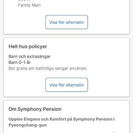
Family Mart
Visa fler alternativ
Helt hus policyer
Barn och extrasängar
Barn 0–1 år
Bor gratis om befintliga sängar används.
Tillgång av extrasängar beror på vilket rum du väljer. Var
god kontrollera rummets beläggning för mer information.
Visa fler alternativ
Vid bokning av fler än 5 rum är det möjligt att andra regler
och tillägg gäller.
Om Symphony Pension
Upplev Elegans och Komfort på Symphony Pension i
Pyeongchang-gun