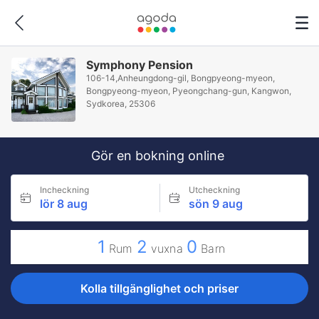
Symphony Pension
106-14,Anheungdong-gil, Bongpyeong-myeon,
Bongpyeong-myeon, Pyeongchang-gun, Kangwon,
Sydkorea, 25306
Gör en bokning online
Incheckning
Utcheckning
lör 8 aug
sön 9 aug
1
2
0
Rum
vuxna
Barn
Kolla tillgänglighet och priser