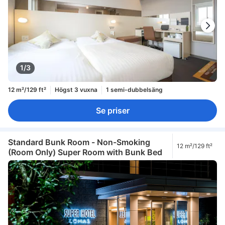
1/3
12 m²/129 ft²
Högst 3 vuxna
1 semi-dubbelsäng
Se priser
Standard Bunk Room - Non-Smoking
12 m²/129 ft²
(Room Only) Super Room with Bunk Bed