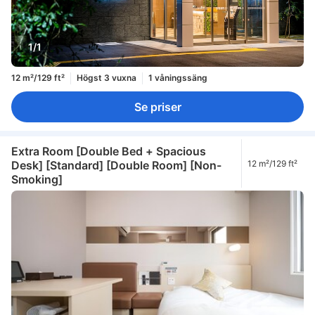
1/1
12 m²/129 ft²
Högst 3 vuxna
1 våningssäng
Se priser
Extra Room [Double Bed + Spacious
Desk] [Standard] [Double Room] [Non-
12 m²/129 ft²
Smoking]