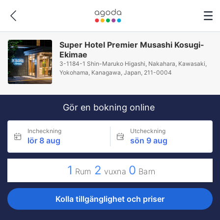
Super Hotel Premier Musashi Kosugi-
Ekimae
3-1184-1 Shin-Maruko Higashi, Nakahara, Kawasaki,
Yokohama, Kanagawa, Japan, 211-0004
Gör en bokning online
Incheckning
Utcheckning
lör 8 aug
sön 9 aug
1
2
0
Rum
vuxna
Barn
Kolla tillgänglighet och priser