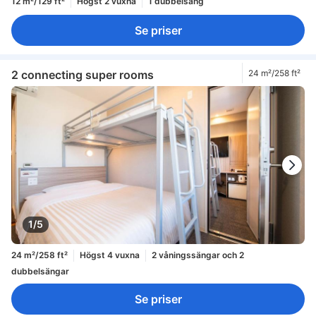
12 m²/129 ft²
Högst 2 vuxna
1 dubbelsäng
Se priser
2 connecting super rooms
24 m²/258 ft²
1/5
24 m²/258 ft²
Högst 4 vuxna
2 våningssängar och 2
dubbelsängar
Se priser