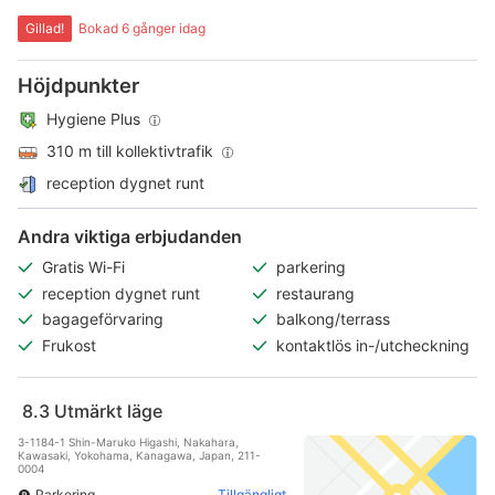
Gillad!
Bokad 6 gånger idag
Höjdpunkter
Hygiene Plus
310 m till kollektivtrafik
reception dygnet runt
Andra viktiga erbjudanden
Gratis Wi-Fi
parkering
reception dygnet runt
restaurang
bagageförvaring
balkong/terrass
Frukost
kontaktlös in-/utcheckning
8.3
Utmärkt läge
3-1184-1 Shin-Maruko Higashi, Nakahara,
Kawasaki, Yokohama, Kanagawa, Japan, 211-
0004
Parkering
Tillgängligt