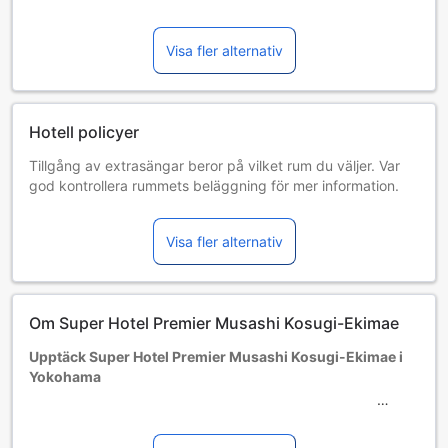
Visa fler alternativ
Hotell policyer
Tillgång av extrasängar beror på vilket rum du väljer. Var
god kontrollera rummets beläggning för mer information.
Vid bokning av fler än 5 rum är det möjligt att andra regler
och tillägg gäller.
Visa fler alternativ
Om Super Hotel Premier Musashi Kosugi-Ekimae
Upptäck Super Hotel Premier Musashi Kosugi-Ekimae i
Yokohama
Välkommen till Super Hotel Premier Musashi Kosugi-Ekimae,
ett modernt och bekvämt 3-stjärnigt hotell som invigdes