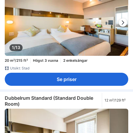
1/13
20 m²/215 ft²
Högst 3 vuxna
2 enkelsängar
Utsikt: Stad
Se priser
Dubbelrum Standard (Standard Double
12 m²/129 ft²
Room)