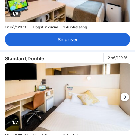
1/8
12 m²/129 ft²
Högst 2 vuxna
1 dubbelsäng
Se priser
Standard,Double
12 m²/129 ft²
1/7