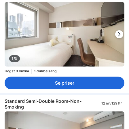
1/5
Högst 3 vuxna
1 dubbelsäng
Se priser
Standard Semi-Double Room-Non-
12 m²/129 ft²
Smoking