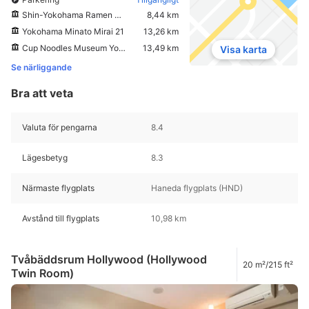
Shin-Yokohama Ramen Museum
8,44 km
Yokohama Minato Mirai 21
13,26 km
Cup Noodles Museum Yokohama
13,49 km
Visa karta
Se närliggande
Bra att veta
Valuta för pengarna
8.4
Lägesbetyg
8.3
Närmaste flygplats
Haneda flygplats (HND)
Avstånd till flygplats
10,98 km
Tvåbäddsrum Hollywood (Hollywood
20 m²/215 ft²
Twin Room)