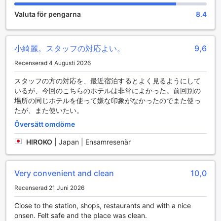
Super Hotel Premier Musashi Kosugi-Ekimae erbjuder en
rad bekvämlighetsfaciliteter som säkerställer en smidig och
Valuta för pengarna
8.4
angenäm vistelse för alla gäster. Med gratis Wi-Fi i alla rum
och i de allmänna utrymmena kan du enkelt hålla kontakten
med omvärlden eller planera dina aktiviteter i Yokohama.
小綺麗。スタッフの対応よい。
9,6
För dem som reser med mycket bagage finns det även
möjlighet till bagageförvaring, vilket gör det lättare att
Recenserad 4 Augusti 2026
utforska staden utan att behöva bära runt på tunga väskor.
Hotellet erbjuder också tvättservice och kemtvätt för att
スタッフの方の対応を、最近宿泊するとよく見るようにして
hålla dina kläder fräscha under din vistelse. Om du föredrar
いるが、今回のこちらのホテルは非常によかった。前回別の
att sköta tvätten själv, finns det en praktisk tvättomat
場所の同じホテルを使って嫌な印象がなかったのでまた使っ
tillgänglig. Dessutom finns det en automat med snacks och
たが、また使いたい。
drycker för att stilla hungern när som helst på dygnet. För
Översätt omdöme
gäster som röker, finns det en avsedd rökplats, vilket gör
att alla kan njuta av sin vistelse i en bekväm och
HIROKO
|
Japan | Ensamresenär
avslappnad miljö.
Transportmöjligheter på Super Hotel Premier Musashi
Very convenient and clean
10,0
Kosugi-Ekimae
Recenserad 21 Juni 2026
Super Hotel Premier Musashi Kosugi-Ekimae erbjuder sina
Close to the station, shops, restaurants and with a nice
gäster en bekväm och lättillgänglig transportupplevelse,
onsen. Felt safe and the place was clean.
vilket gör det till ett utmärkt val för både affärsresenärer