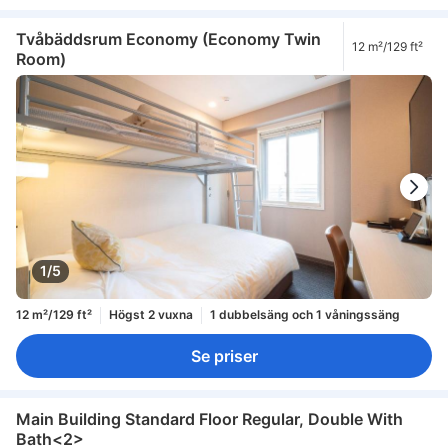
Tvåbäddsrum Economy (Economy Twin
12 m²/129 ft²
Room)
1/5
12 m²/129 ft²
Högst 2 vuxna
1 dubbelsäng och 1 våningssäng
Se priser
Main Building Standard Floor Regular, Double With
Bath<2>