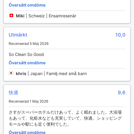
och turister. Hotellet har en egen bilparkering på plats,
Översätt omdöme
vilket innebär att du enkelt kan parkera din bil utan att
behöva oroa dig för att hitta en plats i den hektiska staden
Miki
|
Schweiz | Ensamresenär
Yokohama. Observera att parkeringsavgifter tillkommer,
vilket är värt att tänka på när du planerar din vistelse.
För dem som föredrar att inte köra finns det också en
Utmärkt
10,0
pålitlig taxitjänst tillgänglig direkt vid hotellet. Detta gör det
Recenserad 5 Maj 2026
enkelt att ta sig runt i staden och nå de många
sevärdheterna och affärsdistrikten utan besvär. Med dessa
So Clean So Good
transportfaciliteter kan du njuta av en smidig och bekväm
Översätt omdöme
vistelse på Super Hotel Premier Musashi Kosugi-Ekimae,
där varje resa blir en enkel och stressfri upplevelse.
khris
|
Japan | Familj med små barn
Rumfaciliteter på Super Hotel Premier Musashi Kosugi-
Ekimae
快適
9,6
På Super Hotel Premier Musashi Kosugi-Ekimae kan du
Recenserad 1 Maj 2026
förvänta dig en bekväm och avkopplande vistelse med
moderna rum som är utrustade med allt du behöver för att
さすがスーパーホテルだけあって、よく眠れました。大浴場
känna dig som hemma. Varje rum har luftkonditionering
もあって、化粧水なども充実していて、快適。ショッピング
som säkerställer en behaglig temperatur oavsett
モールや駅にも近く便利でした。
väderförhållandena utanför. För din bekvämlighet finns det
Översätt omdöme