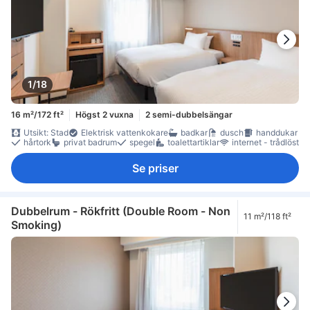
1/18
16 m²/172 ft²
Högst 2 vuxna
2 semi-dubbelsängar
Utsikt: Stad
Elektrisk vattenkokare
badkar
dusch
handdukar
hårtork
privat badrum
spegel
toalettartiklar
internet - trådlöst
Se priser
Dubbelrum - Rökfritt (Double Room - Non
11 m²/118 ft²
Smoking)