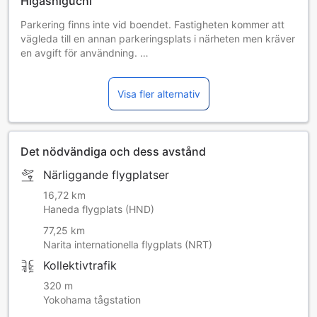
Higashiguchi
Parkering finns inte vid boendet. Fastigheten kommer att
vägleda till en annan parkeringsplats i närheten men kräver
en avgift för användning.
Kontakta boendet för mer information.
Visa fler alternativ
[Angående fönstren i gästrummen]
Av säkerhetsskäl går fönstren i våra gästrum inte att öppna
eller stänga.
Vi ber om ursäkt om detta orsakar besvär under din
Det nödvändiga och dess avstånd
vistelse, men
det är en åtgärd för att alla våra gäster ska få en trygg och
Närliggande flygplatser
bekväm vistelse, så vi hoppas på din förståelse och
samarbete.
16,72 km
Haneda flygplats (HND)
77,25 km
Narita internationella flygplats (NRT)
Kollektivtrafik
320 m
Yokohama tågstation