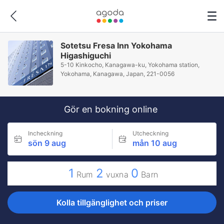
Sotetsu Fresa Inn Yokohama
Higashiguchi
5-10 Kinkocho, Kanagawa-ku, Yokohama station,
Yokohama, Kanagawa, Japan, 221-0056
Gör en bokning online
Incheckning
Utcheckning
sön 9 aug
mån 10 aug
1
2
0
Rum
vuxna
Barn
Kolla tillgänglighet och priser