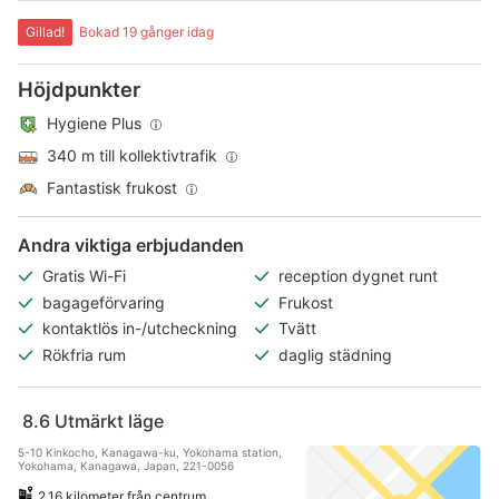
Gillad!
Bokad 19 gånger idag
Höjdpunkter
Hygiene Plus
340 m till kollektivtrafik
Fantastisk frukost
Andra viktiga erbjudanden
Gratis Wi-Fi
reception dygnet runt
bagageförvaring
Frukost
kontaktlös in-/utcheckning
Tvätt
Rökfria rum
daglig städning
8.6
Utmärkt läge
5-10 Kinkocho, Kanagawa-ku, Yokohama station,
Yokohama, Kanagawa, Japan, 221-0056
2,16 kilometer från centrum