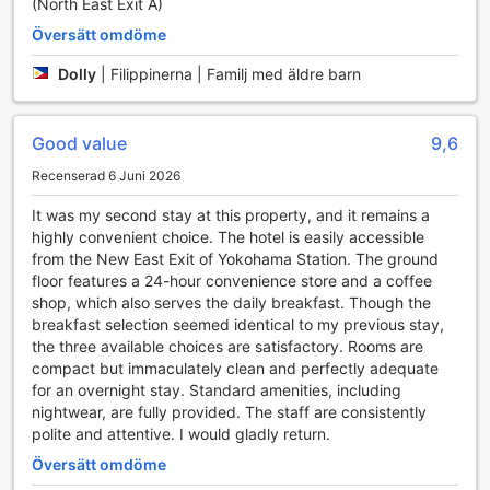
Varje morgon kan gästerna se fram emot en kontinental
(North East Exit A)
frukost som erbjuder en härlig blandning av färska bröd,
Översätt omdöme
frukt och olika pålägg. Denna frukost är perfekt för att ge
dig energi inför dagens äventyr, oavsett om du planerar att
Dolly
|
Filippinerna | Familj med äldre barn
upptäcka stadens sevärdheter eller bara koppla av på
hotellet. Med daglig städning som säkerställer att din
vistelse är så bekväm som möjligt, kan du njuta av en
Good value
9,6
avslappnad atmosfär där god mat och service står i fokus.
Recenserad 6 Juni 2026
Rumserbjudanden på Sotetsu Fresa Inn Yokohama
It was my second stay at this property, and it remains a
Higashiguchi
highly convenient choice. The hotel is easily accessible
from the New East Exit of Yokohama Station. The ground
Sotetsu Fresa Inn Yokohama Higashiguchi erbjuder en
floor features a 24-hour convenience store and a coffee
mångfald av rumstyper som tillgodoser olika behov och
shop, which also serves the daily breakfast. Though the
preferenser. För resenärer som reser tillsammans finns det
breakfast selection seemed identical to my previous stay,
anslutande rum för tre eller fyra personer, perfekt för
the three available choices are satisfactory. Rooms are
familjer eller grupper som vill njuta av gemenskap i en
compact but immaculately clean and perfectly adequate
rymlig miljö. För par eller ensamma resenärer finns det både
for an overnight stay. Standard amenities, including
dubbelrum och superior dubbelrum, där varje rum är
nightwear, are fully provided. The staff are consistently
noggrant utformat för att erbjuda en bekväm och
polite and attentive. I would gladly return.
avkopplande atmosfär. De som föredrar en mer flexibel
sovlösning kan välja Hollywood twin eller deluxe twin, som
Översätt omdöme
erbjuder extra utrymme med semi-dubbel sängar. För den