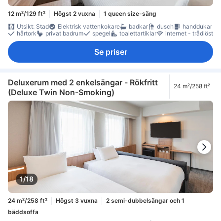
12 m²/129 ft²
Högst 2 vuxna
1 queen size-säng
Utsikt: Stad
Elektrisk vattenkokare
badkar
dusch
handdukar
hårtork
privat badrum
spegel
toalettartiklar
internet - trådlöst
Se priser
Deluxerum med 2 enkelsängar - Rökfritt
24 m²/258 ft²
(Deluxe Twin Non-Smoking)
1/18
24 m²/258 ft²
Högst 3 vuxna
2 semi-dubbelsängar och 1
bäddsoffa