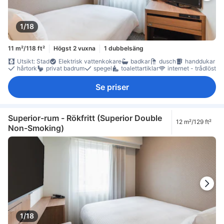
1/18
11 m²/118 ft²
Högst 2 vuxna
1 dubbelsäng
Utsikt: Stad
Elektrisk vattenkokare
badkar
dusch
handdukar
hårtork
privat badrum
spegel
toalettartiklar
internet - trådlöst
Se priser
Superior-rum - Rökfritt (Superior Double
12 m²/129 ft²
Non-Smoking)
1/18