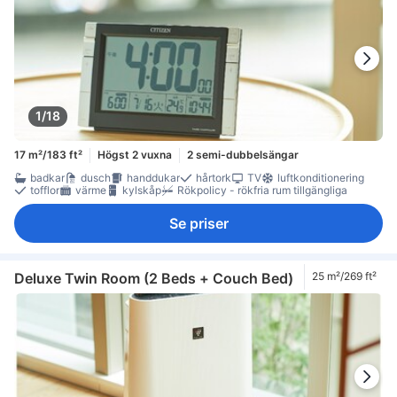
1/18
17 m²/183 ft²
Högst 2 vuxna
2 semi-dubbelsängar
badkar
dusch
handdukar
hårtork
TV
luftkonditionering
tofflor
värme
kylskåp
Rökpolicy - rökfria rum tillgängliga
Se priser
Deluxe Twin Room (2 Beds + Couch Bed)
25 m²/269 ft²