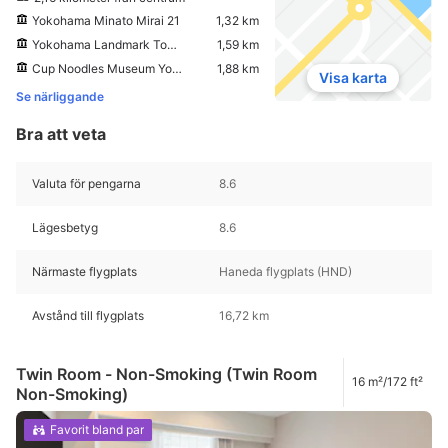
Yokohama Minato Mirai 21
1,32 km
Yokohama Landmark Tower
1,59 km
Cup Noodles Museum Yokohama
1,88 km
Visa karta
Se närliggande
Bra att veta
Valuta för pengarna
8.6
Lägesbetyg
8.6
Närmaste flygplats
Haneda flygplats (HND)
Avstånd till flygplats
16,72 km
Twin Room - Non-Smoking (Twin Room
16 m²/172 ft²
Non-Smoking)
Favorit bland par