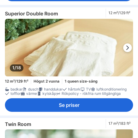
Superior Double Room
12 m²/129 ft²
1/18
12 m²/129 ft²
Högst 2 vuxna
1 queen size-säng
badkar
dusch
handdukar
hårtork
TV
luftkonditionering
tofflor
värme
kylskåp
Rökpolicy - rökfria rum tillgängliga
Se priser
Twin Room
17 m²/183 ft²