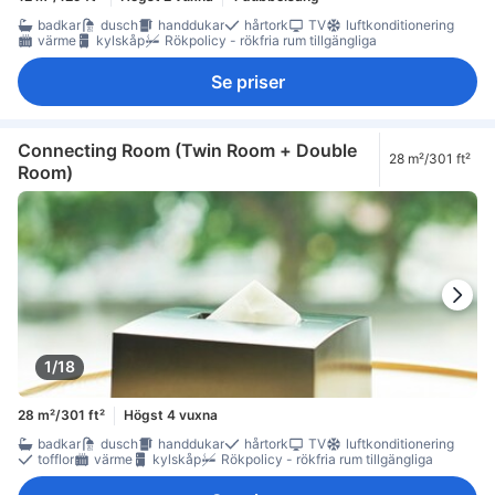
badkar
dusch
handdukar
hårtork
TV
luftkonditionering
värme
kylskåp
Rökpolicy - rökfria rum tillgängliga
Se priser
Connecting Room (Twin Room + Double
28 m²/301 ft²
Room)
1/18
28 m²/301 ft²
Högst 4 vuxna
badkar
dusch
handdukar
hårtork
TV
luftkonditionering
tofflor
värme
kylskåp
Rökpolicy - rökfria rum tillgängliga