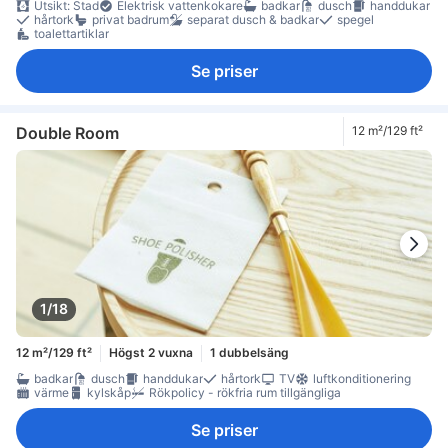
Utsikt: Stad
Elektrisk vattenkokare
badkar
dusch
handdukar
hårtork
privat badrum
separat dusch & badkar
spegel
toalettartiklar
Se priser
Double Room
12 m²/129 ft²
1/18
12 m²/129 ft²
Högst 2 vuxna
1 dubbelsäng
badkar
dusch
handdukar
hårtork
TV
luftkonditionering
värme
kylskåp
Rökpolicy - rökfria rum tillgängliga
Se priser