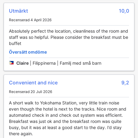
ankomst och avresa erbjuder hotellet express check-in och
Utmärkt
10,0
check-out, vilket sparar tid och gör din vistelse ännu
smidigare.
Recenserad 4 April 2026
För att ytterligare öka bekvämligheten finns det en
bagageförvaring där du kan lämna dina väskor innan
Absolutely perfect the location, cleanliness of the room and
incheckning eller efter utcheckning, så att du kan utforska
staff was so helpful. Please consider the breakfast must be
staden utan att bära på tunga last. Du kan även hitta en
buffet
praktisk automat som erbjuder snacks och drycker samt en
Översätt omdöme
närbutik för nödvändiga inköp. För dem som behöver
tvätta kläder under sin vistelse finns det en tvättomat
Claire
|
Filippinerna | Familj med små barn
tillgänglig, och daglig städning säkerställer att ditt rum
alltid är fräscht och inbjudande.
Convenient and nice
9,2
Rumskomfort på Sotetsu Fresa Inn Yokohama
Higashiguchi
Recenserad 20 Juli 2026
A short walk to Yokohama Station, very little train noise
På Sotetsu Fresa Inn Yokohama Higashiguchi kan du njuta
even though the hotel is next to the tracks. Nice room and
av en bekväm och avkopplande vistelse i moderna rum
automated check in and check out system was efficient.
som är utrustade med en mängd faciliteter. Varje rum har
Breakfast was just ok and the breakfast room was quite
luftkonditionering som säkerställer en behaglig temperatur
busy, but it was at least a good start to the day. I’d stay
oavsett väder utanför. Du kan också dra nytta av den
there again.
praktiska kylskåpet, perfekt för att förvara kalla drycker