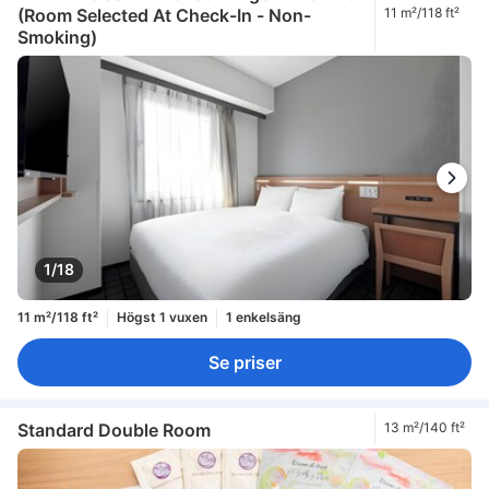
(Room Selected At Check-In - Non-
11 m²/118 ft²
Smoking)
1/18
11 m²/118 ft²
Högst 1 vuxen
1 enkelsäng
Se priser
Standard Double Room
13 m²/140 ft²