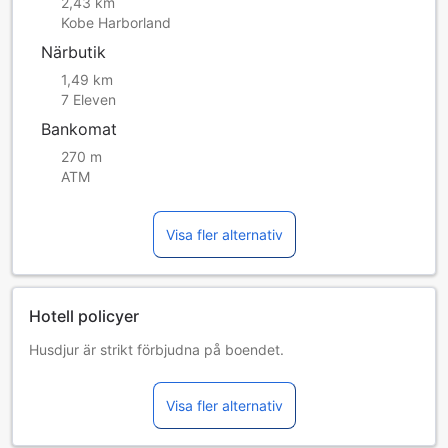
2,43 km
Kobe Harborland
Närbutik
1,49 km
7 Eleven
Bankomat
270 m
ATM
Visa fler alternativ
Hotell policyer
Husdjur är strikt förbjudna på boendet.
Vänligen skriv in ditt fullständiga namn exakt som det står i
passet när du bokar hotellet. Gäster måste uppvisa giltig
Visa fler alternativ
ID-handling utfärdad av en myndighet (t.ex. pass, ID-kort,
körkort etc.) vid incheckning.