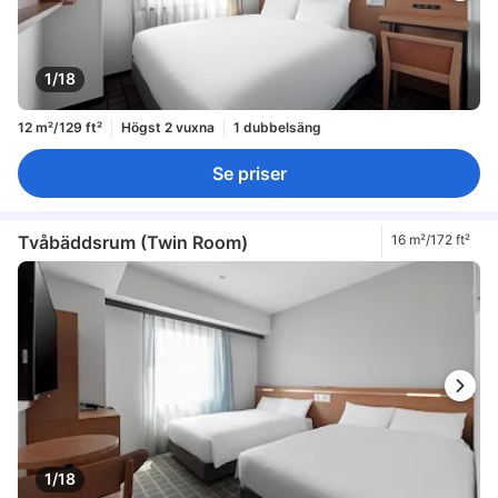
1/18
12 m²/129 ft²
Högst 2 vuxna
1 dubbelsäng
Se priser
Tvåbäddsrum (Twin Room)
16 m²/172 ft²
1/18