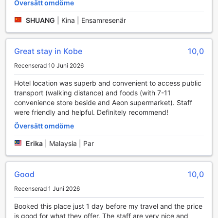
Översätt omdöme
Sannomiya det perfekta valet för den moderna resenären.
SHUANG
|
Kina | Ensamresenär
Rumfaciliteter på Sotetsu Fresa Inn Kobe-Sannomiya
Sotetsu Fresa Inn Kobe-Sannomiya erbjuder en bekväm
Great stay in Kobe
10,0
och avkopplande atmosfär i sina rum, där varje detalj är
noggrant utformad för att ge gästerna en minnesvärd
Recenserad 10 Juni 2026
vistelse. Rummen är utrustade med luftkonditionering,
vilket säkerställer en behaglig temperatur oavsett årstid.
Hotel location was superb and convenient to access public
För extra komfort finns det mjuka badrockar som ger en
transport (walking distance) and foods (with 7-11
känsla av lyx och avkoppling efter en lång dag av
convenience store beside and Aeon supermarket). Staff
sightseeing i den livliga staden Kobe.
were friendly and helpful. Definitely recommend!
Varje rum har även moderna bekvämligheter såsom en
Översätt omdöme
platt-TV för underhållning och en kylskåp för att hålla dina
drycker och snacks kalla. De välfyllda toalettartiklarna ger
Erika
|
Malaysia | Par
en extra touch av omtanke, medan de svarta gardinerna
garanterar att du kan njuta av en god natts sömn utan
störande ljus. Med fräscha sängkläder och handdukar, är
Good
10,0
varje rum på Sotetsu Fresa Inn Kobe-Sannomiya en perfekt
tillflyktsort för både affärsresenärer och semesterfirare.
Recenserad 1 Juni 2026
Booked this place just 1 day before my travel and the price
Upplev en smakfull frukost på Sotetsu Fresa Inn Kobe-
is good for what they offer. The staff are very nice and