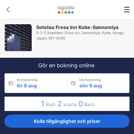
Sotetsu Fresa Inn Kobe-Sannomiya
5-2-3 Asahidori, Chuo-ku, Sannomiya, Kobe, Hyogo,
Japan, 651-0095
Gör en bokning online
Incheckning
Utcheckning
lör 8 aug
sön 9 aug
1
2
0
Rum
vuxna
Barn
Kolla tillgänglighet och priser