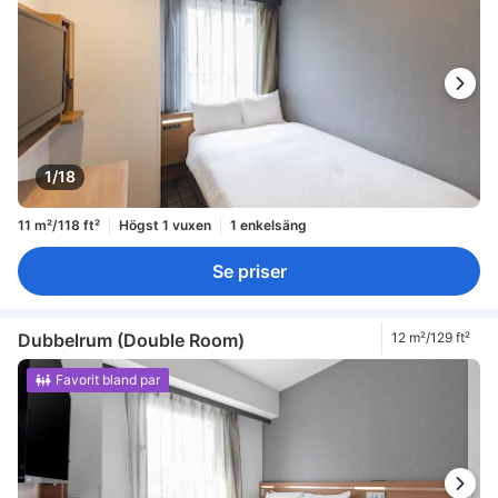
1/18
11 m²/118 ft²
Högst 1 vuxen
1 enkelsäng
Se priser
Dubbelrum (Double Room)
12 m²/129 ft²
Favorit bland par