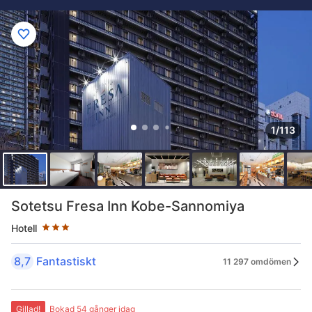
1/113
Stjärnklassificering: 3 stjärnor
Sotetsu Fresa Inn Kobe-Sannomiya
Hotell
8,7
Fantastiskt
11 297 omdömen
Gillad!
Bokad 54 gånger idag