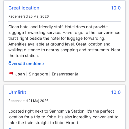
Bekvämlighetsfaciliteter på Sotetsu Fresa Inn Kobe-
Great location
10,0
Sannomiya
Recenserad 25 Maj 2026
Sotetsu Fresa Inn Kobe-Sannomiya erbjuder en rad
Clean hotel and friendly staff. Hotel does not provide
bekvämlighetsfaciliteter som gör din vistelse både bekväm
luggage forwarding service. Have to go to the convenience
och problemfri. Med gratis wi-fi i alla rum kan du enkelt
that’s right beside the hotel for luggage forwarding.
hålla dig uppkopplad, oavsett om du behöver arbeta eller
Amenities available at ground level. Great location and
bara vill dela dina reseupplevelser med vänner och familj.
walking distance to nearby shopping and restaurants. Near
För dem som behöver tvätta sina kläder under sin vistelse
the train station.
finns det både tvättservice och en självgående tvättomat,
vilket gör det enkelt att fräscha upp garderoben. Daglig
Översätt omdöme
städning säkerställer att ditt rum alltid är rent och
inbjudande, så att du kan koppla av efter en lång dag av
Joan
|
Singapore | Ensamresenär
sightseeing eller affärsmöten.
För att garantera din säkerhet och bekvämlighet erbjuder
hotellet också säkerhetsboxar där du kan förvara
Utmärkt
10,0
värdesaker. Om du reser med mycket bagage finns det
Recenserad 21 Maj 2026
möjlighet till bagageförvaring, vilket gör det enklare att
utforska staden utan att bära runt på tunga väskor.
Located right next to Sannomiya Station, it's the perfect
Dessutom finns det en avdelning för rökare och en automat
location for a trip to Kobe. It’s also incredibly convenient to
där du kan köpa snacks och drycker när som helst på
take the train straight to Kobe Airport.
dygnet. Med dessa faciliteter är Sotetsu Fresa Inn Kobe-