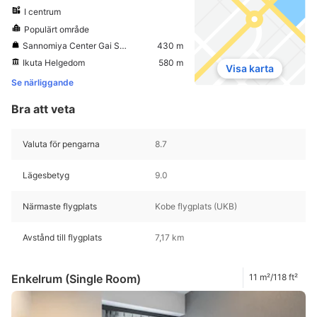
I centrum
Populärt område
Sannomiya Center Gai Shopping Street
430 m
Ikuta Helgedom
580 m
Visa karta
Se närliggande
Bra att veta
Valuta för pengarna
8.7
Lägesbetyg
9.0
Närmaste flygplats
Kobe flygplats (UKB)
Avstånd till flygplats
7,17 km
Enkelrum (Single Room)
11 m²/118 ft²