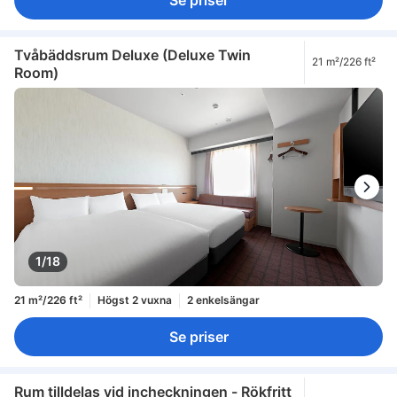
Tvåbäddsrum Deluxe (Deluxe Twin
21 m²/226 ft²
Room)
1/18
21 m²/226 ft²
Högst 2 vuxna
2 enkelsängar
Se priser
Rum tilldelas vid incheckningen - Rökfritt