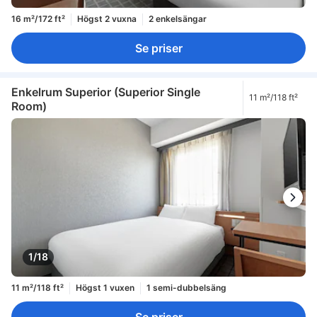
16 m²/172 ft²
Högst 2 vuxna
2 enkelsängar
Se priser
Enkelrum Superior (Superior Single
11 m²/118 ft²
Room)
1/18
11 m²/118 ft²
Högst 1 vuxen
1 semi-dubbelsäng
Se priser