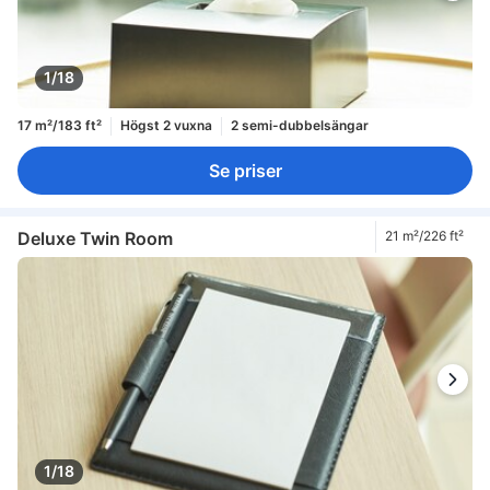
1/18
17 m²/183 ft²
Högst 2 vuxna
2 semi-dubbelsängar
Se priser
Deluxe Twin Room
21 m²/226 ft²
1/18