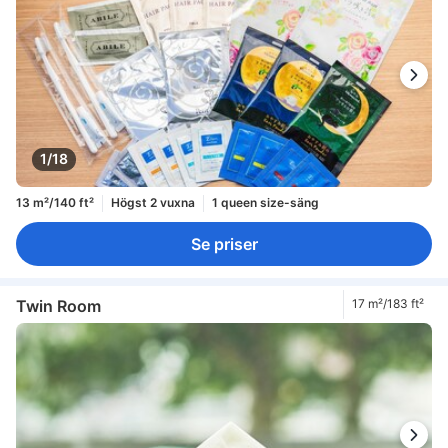
1/18
13 m²/140 ft²
Högst 2 vuxna
1 queen size-säng
Se priser
Twin Room
17 m²/183 ft²