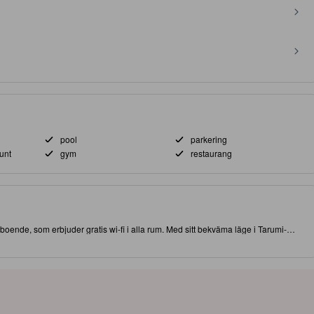
pool
parkering
unt
gym
restaurang
a boende, som erbjuder gratis wi-fi i alla rum. Med sitt bekväma läge i Tarumi-
attraktioner och intressanta matställen. Åk inte härifrån förrän du besökt
 högkvalitativa boende erbjuder gäster tillgång till massage, fitnesscenter och