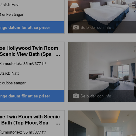
Utsikt: Hav
3 enkelsängar
Se bilder och info
nge datum för att se priser
xe Hollywood Twin Room
 Scenic View Bath (Spa
...
r)
Rumsstorlek: 35 m²/377 ft²
Utsikt: Natt
2 dubbelsängar
Se bilder och info
nge datum för att se priser
xe Twin Room with Scenic
 Bath (Top Floor, Spa
...
r)
Rumsstorlek: 35 m²/377 ft²