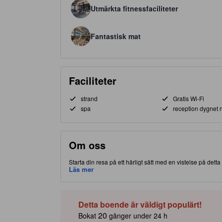
Utmärkta fitnessfaciliteter
Fantastisk mat
Faciliteter
strand
Gratis Wi-Fi
spa
reception dygnet r
Om oss
Starta din resa på ett härligt sätt med en vistelse på dett
delen av Kobe, gör detta boende att du har nära till både 
Läs mer
välkända Kobe Harborland. Rankat med 4.0 stjärnor, detta
utomhuspool på plats.
Detta boende är väldigt populärt!
20
Bokat
gånger under 24 h