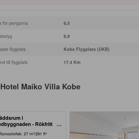
a för pengarna
8,5
sbetyg
8,9
ste flygplats
Kobe Flygplats (UKB)
d till flygplats
17,4 Km
Hotel Maiko Villa Kobe
äddsrum i
dbyggnaden - Rökfritt
...
n Building Triple Room -
Rumsstorlek: 27 m²/291 ft²
-Smoking)