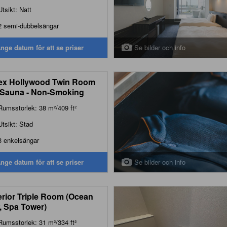
Utsikt: Natt
2 semi-dubbelsängar
Se bilder och info
nge datum för att se priser
x Hollywood Twin Room
 Sauna - Non-Smoking
Rumsstorlek: 38 m²/409 ft²
Utsikt: Stad
3 enkelsängar
Se bilder och info
nge datum för att se priser
rior Triple Room (Ocean
, Spa Tower)
Rumsstorlek: 31 m²/334 ft²