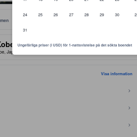
24
25
26
27
28
29
30
2
men
Läge
Policyer
31
 är riktlinjer för vilken nivå av komfort, faciliteter samt bekvämlighete
Kobe
Ungefärliga priser (i USD) för 1-nattsvistelse på det sökta boendet
obe, Japan, 655-0047
- PÅ KARTAN
Visa information