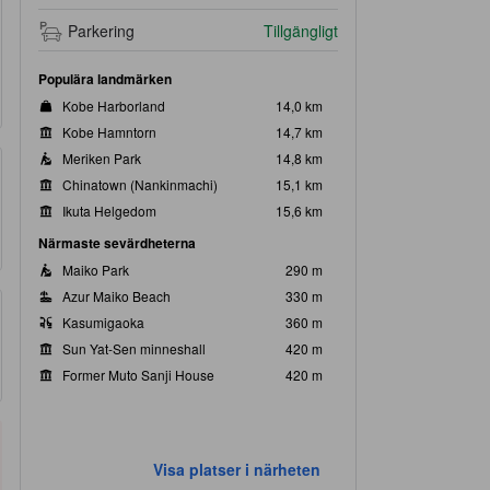
Parkering
Tillgängligt
Populära landmärken
Kobe Harborland
14,0 km
Kobe Hamntorn
14,7 km
Meriken Park
14,8 km
Chinatown (Nankinmachi)
15,1 km
Ikuta Helgedom
15,6 km
Närmaste sevärdheterna
Maiko Park
290 m
Azur Maiko Beach
330 m
Kasumigaoka
360 m
Sun Yat-Sen minneshall
420 m
Former Muto Sanji House
420 m
Visa platser i närheten