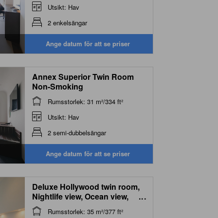
Utsikt: Hav
2 enkelsängar
Ange datum för att se priser
Annex Superior Twin Room
Non-Smoking
Rumsstorlek: 31 m²/334 ft²
Utsikt: Hav
2 semi-dubbelsängar
Ange datum för att se priser
Deluxe Hollywood twin room,
Nightlife view, Ocean view,
...
Non-smoking (New Building)
Rumsstorlek: 35 m²/377 ft²