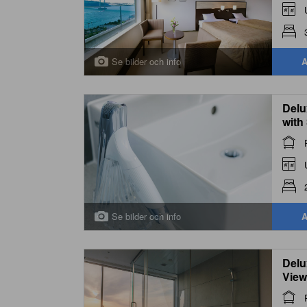
Se bilder och info
A
Delu
with
Towe
Se bilder och info
A
Delu
View
Towe