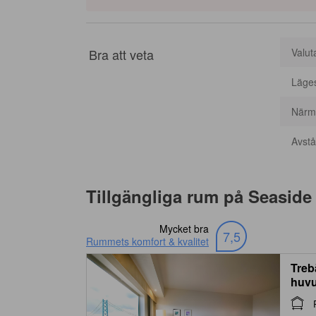
Bra att veta
Valut
Läge
Närma
Avstån
Tillgängliga rum på
Seaside 
Mycket bra
7,5
Rummets komfort & kvalitet
Treb
huvu
(Mai
Non