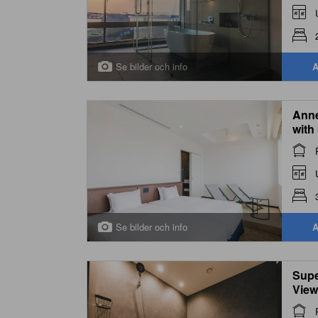
Se bilder och info
A
Anne
with
Se bilder och info
A
Supe
View