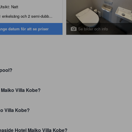
Utsikt: Natt
1 enkelsäng och 2 semi-dubb...
Se bilder och info
nge datum för att se priser
 pool?
 Maiko Villa Kobe?
o Villa Kobe?
easide Hotel Maiko Villa Kobe?