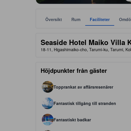
Översikt
Rum
Faciliteter
Omdö
Stjärnklassificeringar tillhandahålls av boendena och
tooltip
4 av 5 stjärnor
Seaside Hotel Maiko Villa 
18-11, Higashimaiko-cho, Tarumi-ku, Tarumi, K
Höjdpunkter från gäster
Topprankat av affärsresenärer
Fantastisk tillgång till stranden
Fantastiskt badkar