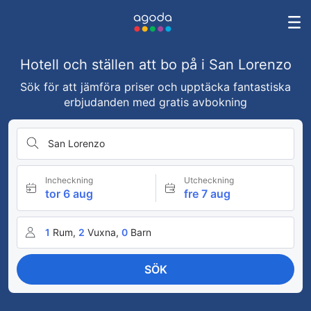
Hotell och ställen att bo på i San Lorenzo
Sök för att jämföra priser och upptäcka fantastiska
erbjudanden med gratis avbokning
San Lorenzo
Incheckning
Utcheckning
tor 6 aug
fre 7 aug
1
Rum,
2
Vuxna,
0
Barn
SÖK