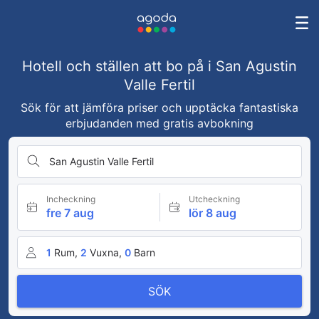
Hotell och ställen att bo på i San Agustin
Valle Fertil
Sök för att jämföra priser och upptäcka fantastiska
erbjudanden med gratis avbokning
San Agustin Valle Fertil
Incheckning
Utcheckning
fre 7 aug
lör 8 aug
1
Rum,
2
Vuxna,
0
Barn
SÖK