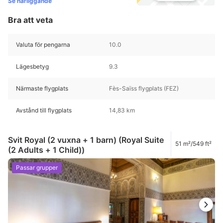
Se närliggande
Bra att veta
Valuta för pengarna
10.0
Lägesbetyg
9.3
Närmaste flygplats
Fès-Saïss flygplats (FEZ)
Avstånd till flygplats
14,83 km
Svit Royal (2 vuxna + 1 barn) (Royal Suite
51 m²/549 ft²
(2 Adults + 1 Child))
Passar grupper