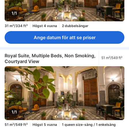
1/1
31 m²/334 ft²
Högst 4 vuxna
2 dubbelsängar
Ange datum för att se priser
Royal Suite, Multiple Beds, Non Smoking,
51 m²/549 ft²
Courtyard View
1/1
51 m²/549 ft²
Högst 5 vuxna
1 queen size-säng / 1 enkelsäng