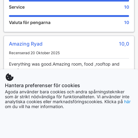
massage som är utformad för att lösa upp spänningar och
Service
10
återställa ditt välbefinnande. Med professionella terapeuter
som använder traditionella marockanska tekniker kan du
förvänta dig en skräddarsydd upplevelse som lämnar dig
Valuta för pengarna
10
både avslappnad och revitaliserad.
För den som söker ytterligare avkoppling erbjuder hotellet
även en inbjudande bastu och ett spa där du kan njuta av
Amazing Ryad
10,0
en rad behandlingar. Efter en dag av sightseeing kan du
koppla av i den lummiga trädgården, en oas av lugn där du
Recenserad 20 Oktober 2025
kan läsa en bok eller bara njuta av den friska luften. Om du
vill ha lite sol kan du besöka solariumet, perfekt för att få
Everything was good.Amazing room, food ,rooftop and
en gyllene bränna. Ryad Mabrouka är verkligen en plats
service
där avkoppling och nöje går hand i hand.
Översätt omdöme
Hantera preferenser för cookies
Sportanläggningar på Ryad Mabrouka
Olga
|
Turkiet | Grupp
Agoda använder bara cookies och andra spårningstekniker
som är strikt nödvändiga för funktionaliteten. Vi använder inte
På Ryad Mabrouka i Fès, Marocko, kan gästerna njuta av
analytiska cookies eller marknadsföringscookies. Klicka på
här
en rad fantastiska sportanläggningar som gör vistelsen
om du vill ha mer information.
Utmärkt
9,6
både aktiv och avkopplande. För tennisentusiaster finns
det välskötta tennisbanor där du kan utmana vänner eller
Recenserad 26 Januari 2025
familj i en spännande match. De omgivande trädgårdarna
조식과 저녁식사는 최고예요 매우 좋아요
skapar en lugn atmosfär som gör varje spelomgång till en
njutning.