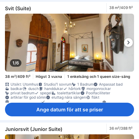
Svit (Suite)
38 m²/409 ft²
1/6
38 m²/409 ft²
Högst 3 vuxna
1 enkelsäng och 1 queen size-säng
Utsikt: Utomhus
Studio/1 sovrum
1 Badrum
Anpassat bad
badkar
dusch
handdukar
hårtork
morgonrockar
privat badrum
spegel
toalettartiklar
Poolfaciliteter
artiklar för god sömn
eluttag nära sängen
fläkt
luftkonditionering
sängkläder
väckningsservice
värme
gratis vatten på flaska
balkong/terrass
Klinker-/marmorgolv
Ange datum för att se priser
papperskorgar
sittmöbler
skrivbord
soffa
garderob
klädhängare
omklädningsrum
Tillgängligt via trappor
värdeskåp för laptop
värdeskåp på rummet
Juniorsvit (Junior Suite)
36 m²/388 ft²