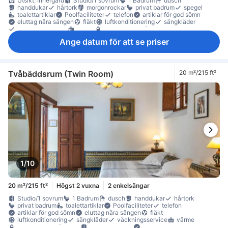
Utsikt: Innergård
Studio/1 sovrum
1 Badrum
dusch
handdukar
hårtork
morgonrockar
privat badrum
spegel
toalettartiklar
Poolfaciliteter
telefon
artiklar för god sömn
eluttag nära sängen
fläkt
luftkonditionering
sängkläder
väckningsservice
värme
gratis vatten på flaska
Klinker-/marmorgolv
papperskorgar
sittmöbler
skrivbord
Ange datum för att se priser
garderob
klädhängare
värdeskåp för laptop
värdeskåp på rummet
Tvåbäddsrum (Twin Room)
20 m²/215 ft²
1/10
20 m²/215 ft²
Högst 2 vuxna
2 enkelsängar
Studio/1 sovrum
1 Badrum
dusch
handdukar
hårtork
privat badrum
toalettartiklar
Poolfaciliteter
telefon
artiklar för god sömn
eluttag nära sängen
fläkt
luftkonditionering
sängkläder
väckningsservice
värme
gratis vatten på flaska
anslutande rum
Klinker-/marmorgolv