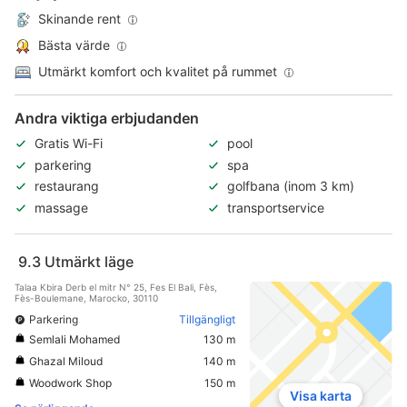
Skinande rent
Bästa värde
Utmärkt komfort och kvalitet på rummet
Andra viktiga erbjudanden
Gratis Wi-Fi
pool
parkering
spa
restaurang
golfbana (inom 3 km)
massage
transportservice
9.3
Utmärkt läge
Talaa Kbira Derb el mitr N° 25, Fes El Bali, Fès,
Fès-Boulemane, Marocko, 30110
Parkering
Tillgängligt
Semlali Mohamed
130 m
Ghazal Miloud
140 m
Woodwork Shop
150 m
Visa karta