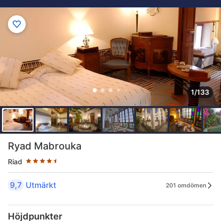
1/133
Stjärnklassificering: 4.5 stjärnor
Ryad Mabrouka
Riad
9,7
Utmärkt
201 omdömen
Höjdpunkter