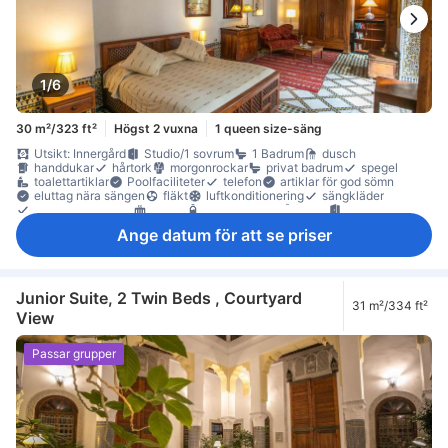
1/6
30 m²/323 ft²
Högst 2 vuxna
1 queen size-säng
Utsikt: Innergård
Studio/1 sovrum
1 Badrum
dusch
handdukar
hårtork
morgonrockar
privat badrum
spegel
toalettartiklar
Poolfaciliteter
telefon
artiklar för god sömn
eluttag nära sängen
fläkt
luftkonditionering
sängkläder
väckningsservice
värme
gratis vatten på flaska
anslutande rum
Klinker-/marmorgolv
papperskorgar
sittmöbler
skrivbord
Ange datum för att se priser
soffa
garderob
klädhängare
Tillgängligt via trappor
värdeskåp för laptop
värdeskåp på rummet
Junior Suite, 2 Twin Beds , Courtyard
31 m²/334 ft²
View
Passar grupper