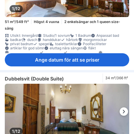
1/12
51 m²/549 ft²
Högst 4 vuxna
2 enkelsängar och 1 queen size-
säng
Utsikt: Innergård
Studio/1 sovrum
1 Badrum
Anpassat bad
badkar
dusch
handdukar
hårtork
morgonrockar
privat badrum
spegel
toalettartiklar
Poolfaciliteter
artiklar för god sömn
eluttag nära sängen
fläkt
luftkonditionering
sängkläder
väckningsservice
värme
gratis vatten på flaska
Klinker-/marmorgolv
papperskorgar
Ange datum för att se priser
sittmöbler
skrivbord
soffa
garderob
klädhängare
omklädningsrum
Tillgängligt via trappor
värdeskåp för laptop
värdeskåp på rummet
Dubbelsvit (Double Suite)
34 m²/366 ft²
1/12