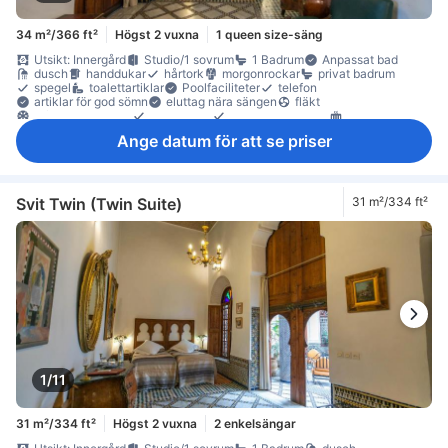
34 m²/366 ft²
Högst 2 vuxna
1 queen size-säng
Utsikt: Innergård
Studio/1 sovrum
1 Badrum
Anpassat bad
dusch
handdukar
hårtork
morgonrockar
privat badrum
spegel
toalettartiklar
Poolfaciliteter
telefon
artiklar för god sömn
eluttag nära sängen
fläkt
luftkonditionering
sängkläder
väckningsservice
värme
gratis vatten på flaska
Klinker-/marmorgolv
papperskorgar
Ange datum för att se priser
sittmöbler
skrivbord
garderob
klädhängare
värdeskåp för laptop
värdeskåp på rummet
Svit Twin (Twin Suite)
31 m²/334 ft²
1/11
31 m²/334 ft²
Högst 2 vuxna
2 enkelsängar