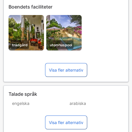
Boendets faciliteter
trädgård
utomhuspool
Visa fler alternativ
Talade språk
engelska
arabiska
franska
italienska
Visa fler alternativ
spanska
tyska