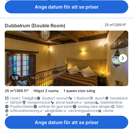
papperskorgar
skrivbord
garderob
klädhängare
Ange datum för att se priser
Rökpolicy - rökfria rum tillgängliga
Tillgängligt via trappor
värdeskåp för laptop
värdeskåp på rummet
Dubbelrum (Double Room)
25 m²/269 ft²
1/8
25 m²/269 ft²
Högst 2 vuxna
1 queen size-säng
Utsikt: Trädgård
Studio/1 sovrum
1 Badrum
dusch
handdukar
hårtork
morgonrockar
privat badrum
spegel
toalettartiklar
Poolfaciliteter
artiklar för god sömn
eluttag nära sängen
fläkt
luftkonditionering
sängkläder
väckningsservice
värme
gratis vatten på flaska
Klinker-/marmorgolv
papperskorgar
sittmöbler
soffa
garderob
klädhängare
Ange datum för att se priser
Tillgängligt via trappor
värdeskåp för laptop
värdeskåp på rummet