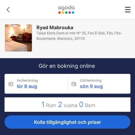
Ryad Mabrouka
Talaa Kbira Derb el mitr N° 25, Fes El Bali, Fès, Fès-
Boulemane, Marocko, 30110
Gör en bokning online
Incheckning
Utcheckning
lör 8 aug
sön 9 aug
1
2
0
Rum
vuxna
Barn
Kolla tillgänglighet och priser