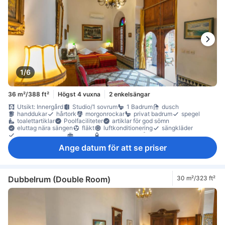
1/6
36 m²/388 ft²
Högst 4 vuxna
2 enkelsängar
Utsikt: Innergård
Studio/1 sovrum
1 Badrum
dusch
handdukar
hårtork
morgonrockar
privat badrum
spegel
toalettartiklar
Poolfaciliteter
artiklar för god sömn
eluttag nära sängen
fläkt
luftkonditionering
sängkläder
väckningsservice
värme
gratis vatten på flaska
Klinker-/marmorgolv
papperskorgar
sittmöbler
garderob
Ange datum för att se priser
omklädningsrum
värdeskåp för laptop
värdeskåp på rummet
Dubbelrum (Double Room)
30 m²/323 ft²