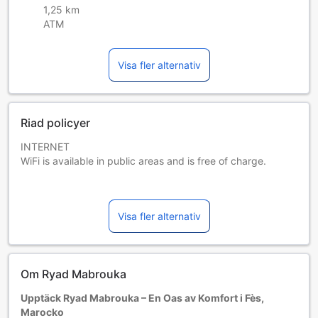
1,25 km
ATM
Visa fler alternativ
Riad policyer
INTERNET
WiFi is available in public areas and is free of charge.
PARKING
Public parking is possible at a location nearby (reservation
Visa fler alternativ
is not possible) and costs EUR 3 per day.
PETS
Pets are not allowed.
Om Ryad Mabrouka
CHILDREN AND EXTRA BED POLICY
Upptäck Ryad Mabrouka – En Oas av Komfort i Fès,
Children ages 3 and older are allowed.
Marocko
Children from 3 years old to 11 years old stay for € 15 per