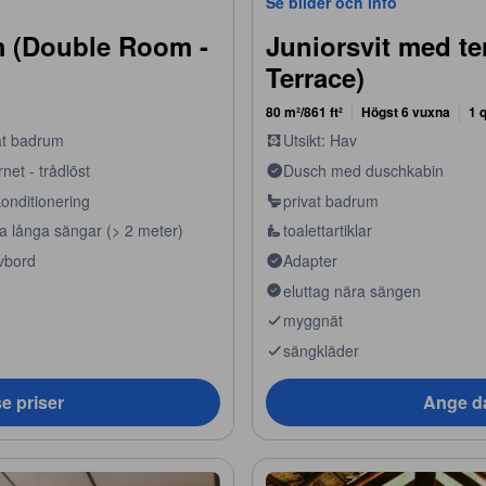
Se bilder och info
m (Double Room -
Juniorsvit med te
Terrace)
80 m²/861 ft²
Högst 6 vuxna
1 
at badrum
Utsikt: Hav
rnet - trådlöst
Dusch med duschkabin
konditionering
privat badrum
ra långa sängar (> 2 meter)
toalettartiklar
ivbord
Adapter
eluttag nära sängen
myggnät
sängkläder
e priser
Ange da