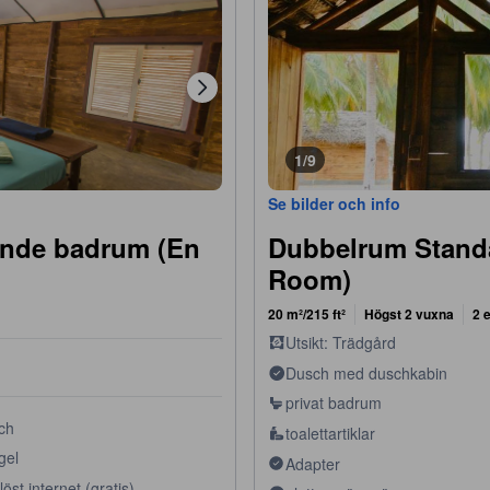
1/9
Se bilder och info
nde badrum (En
Dubbelrum Stand
Room)
20 m²/215 ft²
Högst 2 vuxna
2 
Utsikt: Trädgård
Dusch med duschkabin
privat badrum
ch
toalettartiklar
gel
Adapter
löst internet (gratis)