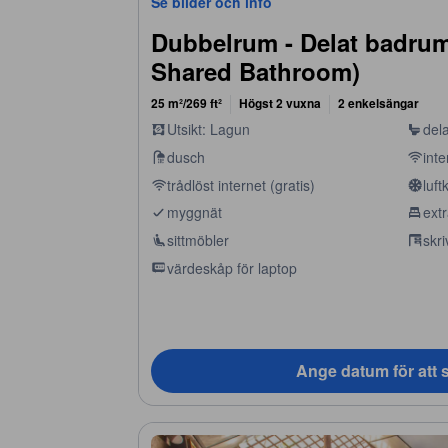
Se bilder och info
Dubbelrum - Delat badru
Shared Bathroom)
25 m²/269 ft²
Högst 2 vuxna
2 enkelsängar
Utsikt: Lagun
del
dusch
inte
trådlöst internet (gratis)
luft
myggnät
ext
sittmöbler
skr
värdeskåp för laptop
Ange datum för att s