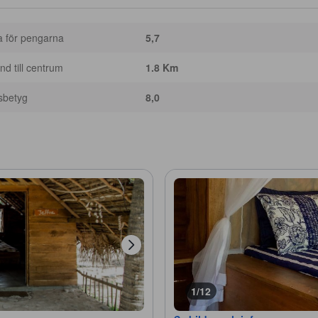
a för pengarna
5,7
nd till centrum
1.8 Km
sbetyg
8,0
1/12