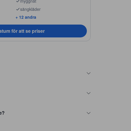
myggnät
sängkläder
+ 12 andra
tum för att se priser
ge?