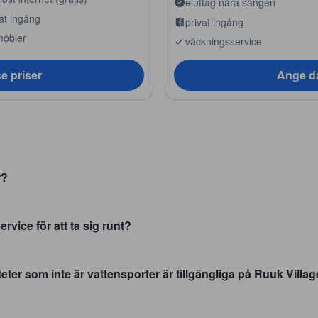
eluttag nära sängen
at ingång
privat ingång
möbler
väckningsservice
e priser
Ange da
r?
rvice för att ta sig runt?
eter som inte är vattensporter är tillgängliga på Ruuk Villa