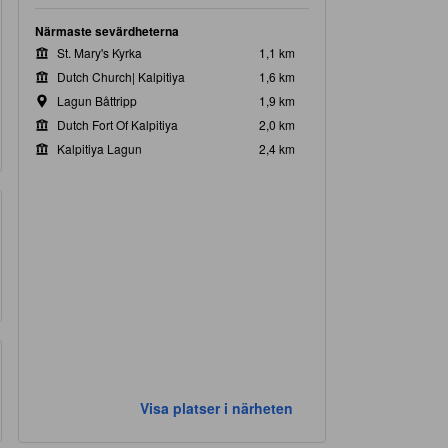
Närmaste sevärdheterna
St. Mary's Kyrka
1,1 km
Dutch Church| Kalpitiya
1,6 km
Lagun Båttripp
1,9 km
Dutch Fort Of Kalpitiya
2,0 km
Kalpitiya Lagun
2,4 km
Visa platser i närheten