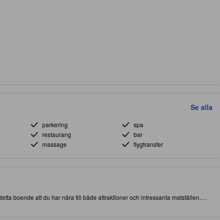
Se alla
parkering
spa
restaurang
bar
massage
flygtransfer
detta boende att du har nära till både attraktioner och intressanta matställen.
r att bekvämt uppfylla dina behov.