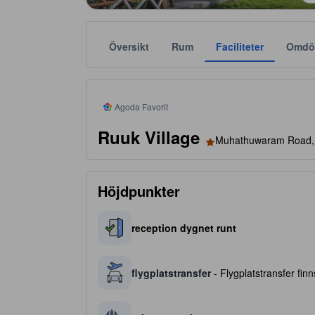
Översikt
Rum
Faciliteter
Omdö
tooltip
Agoda Favorit rekommenderar tillförlitliga och verifi
Stjärnklassificeringar tillhandahålls av boendena och
tooltip
1 av 5 stjärnor
Agoda Favorit
Ruuk Village
Muhathuwaram Road, Ka
Höjdpunkter
reception dygnet runt
flygplatstransfer
- Flygplatstransfer finns