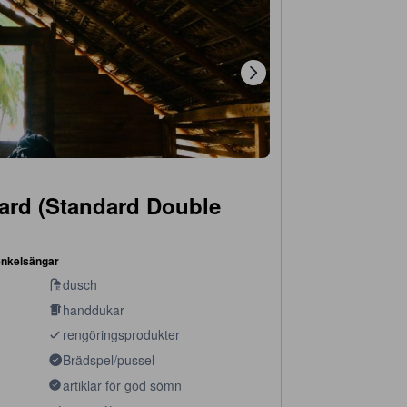
ard (Standard Double
enkelsängar
dusch
handdukar
rengöringsprodukter
Brädspel/pussel
artiklar för god sömn