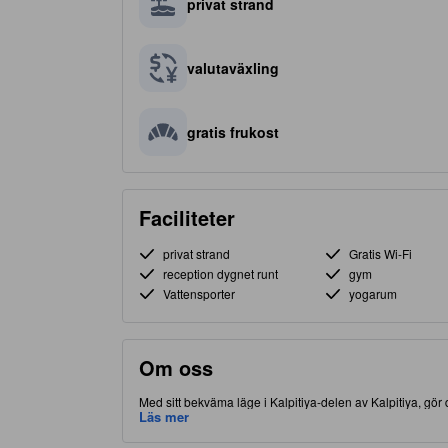
privat strand
valutaväxling
gratis frukost
Faciliteter
privat strand
Gratis Wi-Fi
reception dygnet runt
gym
Vattensporter
yogarum
Om oss
Med sitt bekväma läge i Kalpitiya-delen av Kalpitiya, gör 
Som en ytterligare bonus, erbjuds restaurang på plats, fö
Läs mer