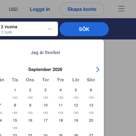
u ser är därför alltid autentiska.
språk
a
Logga in
Skapa konto
USD
att välja
2 vuxna
SÖK
1 rum
ltangenterna för att navigera genom in- och utcheckningsdatumen. När du väl
Tillbaka till sökresultaten
Jag är flexibel
September 2026
ån
Tis
Ons
Tor
Fre
Lör
Sön
1
2
3
4
5
6
150
150
150
150
150
150
7
8
9
10
11
12
13
50
150
150
150
150
150
150
4
15
16
17
18
19
20
150
1
22
23
24
25
26
27