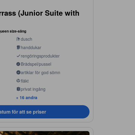
rrass (Junior Suite with
queen size-säng
dusch
handdukar
rengöringsprodukter
Brädspel/pussel
artiklar för god sömn
fläkt
privat ingång
+ 16 andra
tum för att se priser