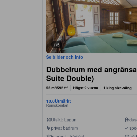
1/5
Se bilder och info
Dubbelrum med angränsa
Suite Double)
55 m²/592 ft²
Högst 2 vuxna
1 king size-säng
10,0
Utmärkt
Rumskomfort
Utsikt: Lagun
dus
privat badrum
spe
internet - trådlöst
tråd