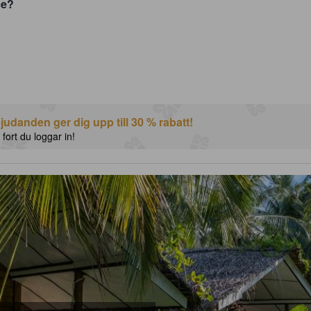
ce?
udanden ger dig upp till 30 % rabatt!
 fort du loggar in!