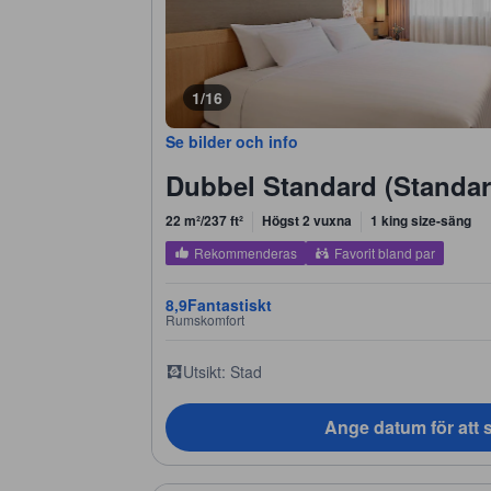
1/16
Se bilder och info
Dubbel Standard (Standa
22 m²/237 ft²
Högst 2 vuxna
1 king size-säng
Rekommenderas
Favorit bland par
8,9
Fantastiskt
Rumskomfort
Utsikt: Stad
Ange datum för att s