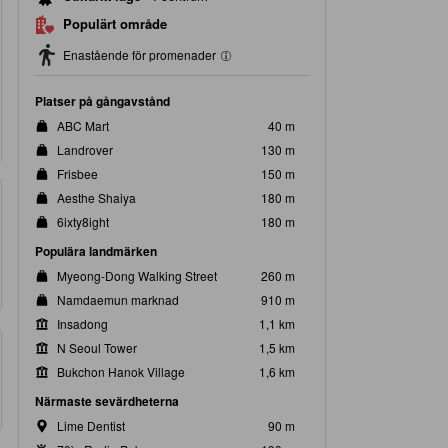
Populärt område
Enastående för promenader
Platser på gångavstånd
ABC Mart
40 m
Landrover
130 m
Frisbee
150 m
Aesthe Shaiya
180 m
6ixty8ight
180 m
Populära landmärken
Myeong-Dong Walking Street
260 m
Namdaemun marknad
910 m
Insadong
1,1 km
N Seoul Tower
1,5 km
Bukchon Hanok Village
1,6 km
Närmaste sevärdheterna
Lime Dentist
90 m