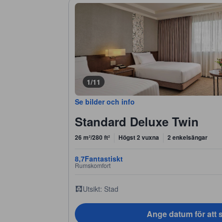
1/11
Se bilder och info
Standard Deluxe Twin
26 m²/280 ft²
Högst 2 vuxna
2 enkelsängar
8,7
Fantastiskt
Rumskomfort
Utsikt: Stad
Ange datum för att s