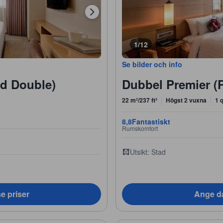
1/12
Se bilder och info
rd Double)
Dubbel Premier (
22 m²/237 ft²
Högst 2 vuxna
1 
8,8
Fantastiskt
Rumskomfort
Utsikt: Stad
e priser
Ange da