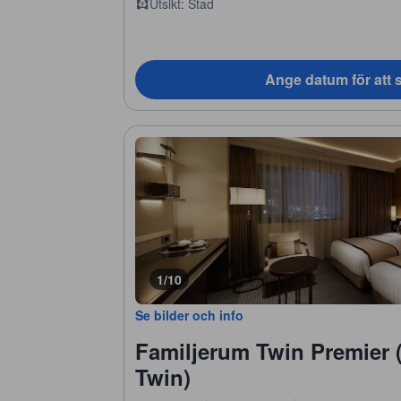
Utsikt: Stad
Ange datum för att s
1/10
Se bilder och info
Familjerum Twin Premier 
Twin)