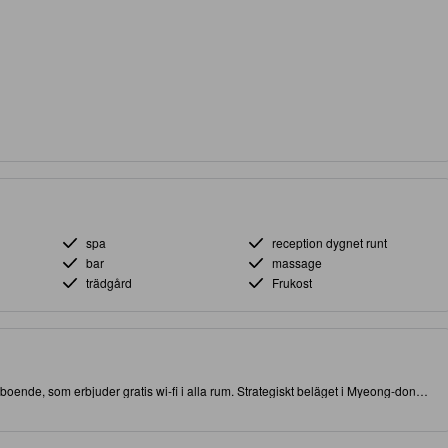
spa
reception dygnet runt
bar
massage
trädgård
Frukost
a boende, som erbjuder gratis wi-fi i alla rum. Strategiskt beläget i Myeong-dong,
 och sevärdheter. Rankat med 4.0 stjärnor, detta högkvalitativa boende erbjuder
på plats.