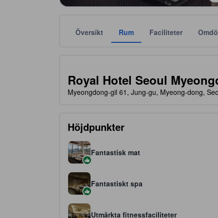
Översikt
Rum
Faciliteter
Omdö
Stjärnklassificeringar tillhandahålls av boendena och
tooltip
4 av 5 stjärnor
Royal Hotel Seoul Myeon
Myeongdong-gil 61, Jung-gu, Myeong-dong, Seo
Höjdpunkter
Fantastisk mat
Fantastiskt spa
Utmärkta fitnessfaciliteter