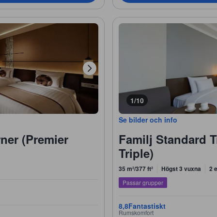
1/10
Se bilder och info
ner (Premier
Familj Standard T
Triple)
35 m²/377 ft²
Högst 3 vuxna
2 
Passar grupper
8,8
Fantastiskt
Rumskomfort