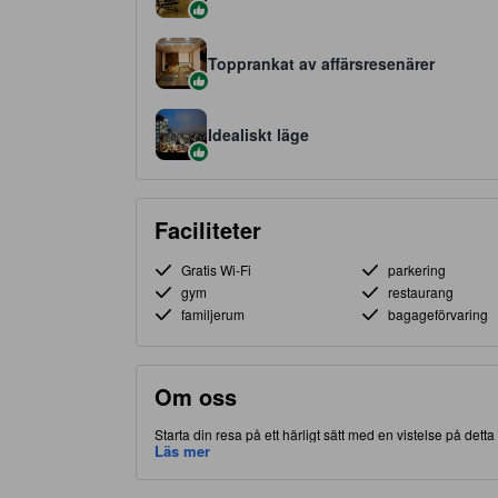
Topprankat av affärsresenärer
Idealiskt läge
Faciliteter
Gratis Wi-Fi
parkering
gym
restaurang
familjerum
bagageförvaring
Om oss
Starta din resa på ett härligt sätt med en vistelse på dett
vilket ger dig tillgång och närhet till lokala attraktioner
Läs mer
gäster tillgång till massage, fitnesscenter och restaurang 