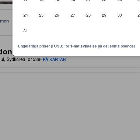
24
25
26
27
28
29
30
2
men
Läge
Policyer
31
 är riktlinjer för vilken nivå av komfort, faciliteter samt bekvämlighete
Ungefärliga priser (i USD) för 1-nattsvistelse på det sökta boendet
gdong
ul, Sydkorea, 04538
- PÅ KARTAN