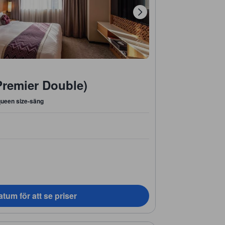
Premier Double)
queen size-säng
tum för att se priser