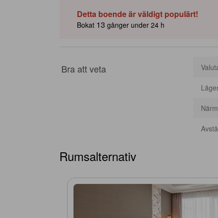
Detta boende är väldigt populärt!
13
Bokat
gånger under 24 h
Bra att veta
Valut
Läge
Närma
Avstån
Rumsalternativ