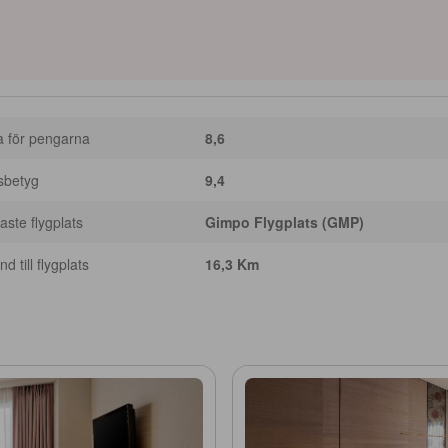
a för pengarna
8,6
sbetyg
9,4
ste flygplats
Gimpo Flygplats (GMP)
d till flygplats
16,3 Km