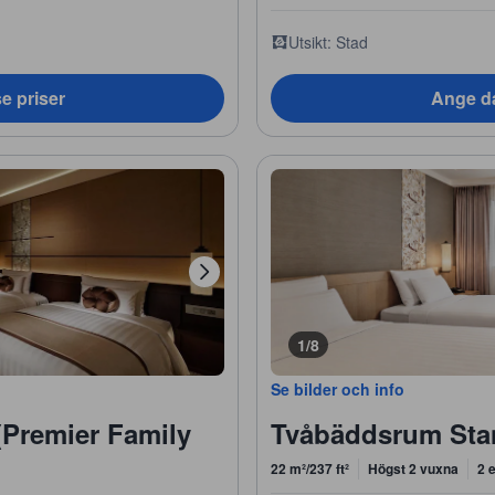
Utsikt: Stad
e priser
Ange da
1/8
Se bilder och info
(Premier Family
Tvåbäddsrum Stan
22 m²/237 ft²
Högst 2 vuxna
2 