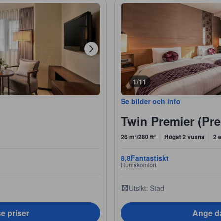
1/11
Se bilder och info
Twin Premier (Pre
26 m²/280 ft²
Högst 2 vuxna
2 
8,8
Fantastiskt
Rumskomfort
Utsikt: Stad
e priser
Ange da