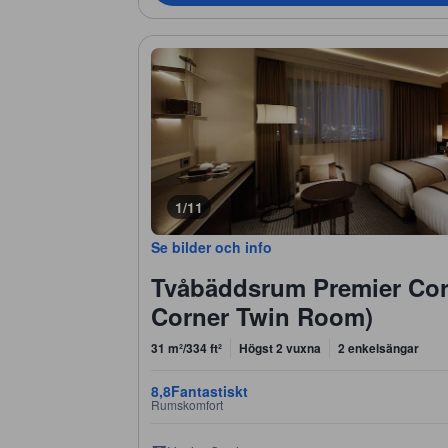
1/11
Se bilder och info
Tvåbäddsrum Premier Cor
Corner Twin Room)
31 m²/334 ft²
Högst 2 vuxna
2 enkelsängar
8,8
Fantastiskt
Rumskomfort