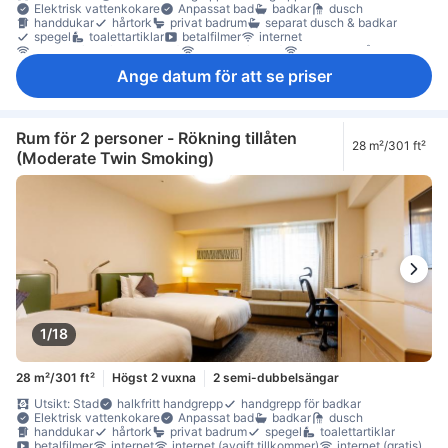
Elektrisk vattenkokare
Anpassat bad
badkar
dusch
handdukar
hårtork
privat badrum
separat dusch & badkar
spegel
toalettartiklar
betalfilmer
internet
internet (avgift tillkommer)
internet (gratis)
internet - trådlöst
platt-TV
satellit/kabel-TV
streamingtjänst så som Netflix
Ange datum för att se priser
telefon
trådlöst internet (gratis)
TV
artiklar för god sömn
eluttag nära sängen
luftkonditionering
luftrenare
mörkläggningsgardiner
Pyjamas
sängkläder
tofflor
väckarklocka
väckningsservice
värme
gratis snabbkaffe
gratis te
kylskåp
Vattenkokare
Fönster
Rum för 2 personer - Rökning tillåten
28 m²/301 ft²
Fönster som kan öppnas
heltäckningsmatta
papperskorgar
(Moderate Twin Smoking)
skrivbord
Uppfällbar säng
garderob
klädhängare
möjlighet att stryka kläder
sybehör
Barnsäng (på begäran)
individuell luftkonditionering
rökdetektor
rökpolicy - rum för rökare tillgängliga
Säkerhets-/skyddsfunktioner
tillgängligt via hiss
Tillgängligt via trappor
1/18
28 m²/301 ft²
Högst 2 vuxna
2 semi-dubbelsängar
Utsikt: Stad
halkfritt handgrepp
handgrepp för badkar
Elektrisk vattenkokare
Anpassat bad
badkar
dusch
handdukar
hårtork
privat badrum
spegel
toalettartiklar
betalfilmer
internet
internet (avgift tillkommer)
internet (gratis)