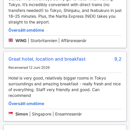
Transportmöjligheter på Richmond Hotel Premier
Tokyo. It’s incredibly convenient with direct trains (no
Musashikosugi
transfers needed!) to Tokyo, Shinjuku, and Ikebukuro in just
18–25 minutes. Plus, the Narita Express (NEX) takes you
Richmond Hotel Premier Musashikosugi erbjuder sina
straight to the airport.
gäster bekväma transportmöjligheter för att göra deras
Översätt omdöme
vistelse så smidig som möjligt. Hotellet har en välutrustad
parkeringsplats där gäster kan parkera sina fordon tryggt
WING
|
Storbritannien | Affärsresenär
och bekvämt. Det är viktigt att notera att
parkeringsavgifter tillkommer, vilket gör det enkelt för
besökare att planera sin budget i förväg. Med sin
Great hotel, location and breakfast
9,2
strategiska placering i Yokohama, ger hotellet enkel tillgång
till närliggande attraktioner och affärsområden, vilket gör
Recenserad 12 Juni 2026
det till ett utmärkt val för både affärsresenärer och turister.
Hotel is very good, relatively bigger rooms in Tokyo
Med den tillgängliga parkeringsfaciliteten kan gästerna
surroundings and amazing breakfast - really fresh and nice
njuta av friheten att utforska staden i sin egen takt.
of everything. Staff very friendly and good. Can
Oavsett om du planerar att besöka de lokala
recommend
sevärdheterna eller ta en utflykt till de vackra
omgivningarna, erbjuder Richmond Hotel Premier
Översätt omdöme
Musashikosugi en perfekt bas för dina äventyr. Med en
kombination av bekvämlighet och tillgänglighet, är hotellets
Simon
|
Singapore | Ensamresenär
transportfaciliteter en stor fördel för alla som väljer att bo
här.