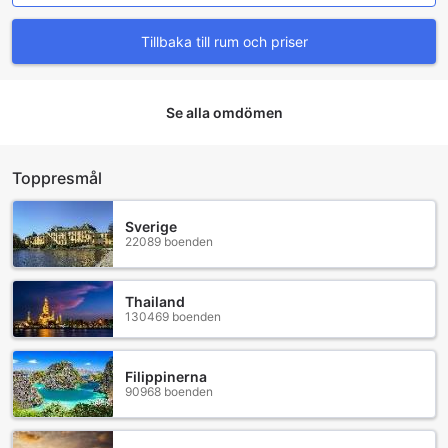
Premier Musashikosugi
Tillbaka till rum och priser
På Richmond Hotel Premier Musashikosugi får du en
fantastisk matupplevelse som startar varje dag med en
riklig frukostbuffé. Här kan du njuta av en variation av
Se alla omdömen
läckra rätter som tillfredsställer både internationella och
lokala smaker. Frukostbuffén erbjuder allt från färska
frukter och bakverk till varma rätter som omeletter och
risrätter, vilket ger dig möjlighet att börja din dag på bästa
Toppresmål
sätt. Den inbjudande atmosfären och den vänliga
personalen gör att du känner dig välkommen och
Sverige
omhändertagen under hela måltiden.
22089 boenden
Hotellets matsal är en perfekt plats för både
affärsresenärer och turister att koppla av och njuta av en
god måltid. Med en stilren och modern inredning skapas en
Thailand
trivsam miljö där du kan avnjuta din frukost i lugn och ro.
130469 boenden
Richmond Hotel Premier Musashikosugi strävar alltid efter
att ge sina gäster en oförglömlig matupplevelse, och
frukostbuffén är bara början på de kulinariska äventyr som
Filippinerna
90968 boenden
väntar under din vistelse.
Rumserbjudanden på Richmond Hotel Premier