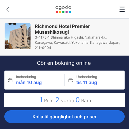
Richmond Hotel Premier
Musashikosugi
3-1175-1 Shinmaruko Higashi, Nakahara-ku,
Kanagawa, Kawasaki, Yokohama, Kanagawa, Japan,
211-0004
Gör en bokning online
Incheckning
Utcheckning
mån 10 aug
tis 11 aug
1
2
0
Rum
vuxna
Barn
Kolla tillgänglighet och priser