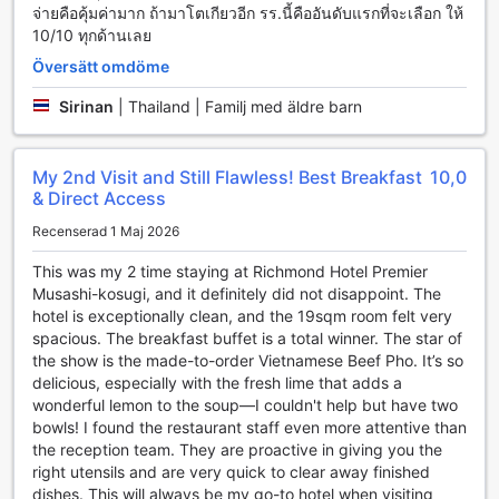
จ่ายคือคุ้มค่ามาก ถ้ามาโตเกียวอีก รร.นี้คืออันดับแรกที่จะเลือก ให้
Richmond Hotel Premier Musashikosugi erbjuder en rad
10/10 ทุกด้านเลย
bekvämlighetsfaciliteter som gör din vistelse både enkel
och avkopplande. För gäster som behöver ta hand om sina
Översätt omdöme
kläder finns det en effektiv tvättservice och kemtvätt,
Sirinan
|
Thailand | Familj med äldre barn
vilket säkerställer att du alltid ser ditt bästa ut under hela
din vistelse. Hotellet har även en självtvättanläggning, så
att du enkelt kan fräscha upp dina kläder när som helst. För
My 2nd Visit and Still Flawless! Best Breakfast
10,0
att ytterligare underlätta din resa erbjuder hotellet
& Direct Access
bagageförvaring, vilket ger dig friheten att utforska
Yokohama utan att behöva bära runt på tunga väskor.
Recenserad 1 Maj 2026
Säkerhet och bekvämlighet är av största vikt på Richmond
Hotel Premier Musashikosugi. Med säkerhetsboxar
This was my 2 time staying at Richmond Hotel Premier
tillgängliga kan du tryggt förvara dina värdesaker under
Musashi-kosugi, and it definitely did not disappoint. The
din vistelse. Dessutom har hotellet gratis wi-fi i alla rum
hotel is exceptionally clean, and the 19sqm room felt very
samt i de offentliga områdena, vilket gör det enkelt att
spacious. The breakfast buffet is a total winner. The star of
hålla kontakten med nära och kära eller planera dina
the show is the made-to-order Vietnamese Beef Pho. It’s so
dagliga aktiviteter. För dem som önskar en avskild plats att
delicious, especially with the fresh lime that adds a
koppla av på finns det även ett särskilt rökområde. Avsluta
wonderful lemon to the soup—I couldn't help but have two
dagen med en snabb snack eller dryck från
bowls! I found the restaurant staff even more attentive than
automatbutiken, och njut av den dagliga städningen som
the reception team. They are proactive in giving you the
ser till att ditt rum alltid är i toppskick.
right utensils and are very quick to clear away finished
dishes. This will always be my go-to hotel when visiting