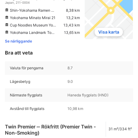
Japan, 211-0004
Shin-Yokohama Ramen Museum
8,38 km
Yokohama Minato Mirai 21
13,2 km
Cup Noodles Museum Yokohama
13,43 km
Visa karta
Yokohama Landmark Tower
13,65 km
Se närliggande
Bra att veta
Valuta för pengarna
8.7
Lägesbetyg
9.0
Närmaste flygplats
Haneda flygplats (HND)
Avstånd till flygplats
10,98 km
Twin Premier ‒ Rökfritt (Premier Twin -
31 m²/334 ft²
Non-Smoking)