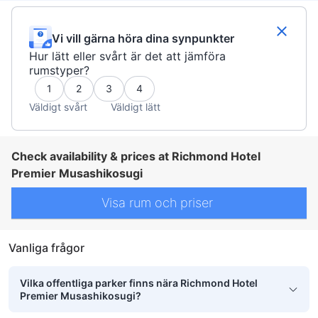
skrivbord
soffa
garderob
klädhängare
individuell luftkonditionering
rökdetektor
Rökpolicy - rökfria rum tillgängliga
Säkerhets-/skyddsfunktioner
tillgängligt via hiss
Tillgängligt via trappor
Vi vill gärna höra dina synpunkter
Hur lätt eller svårt är det att jämföra
rumstyper?
1
2
3
4
Väldigt svårt
Väldigt lätt
Check availability & prices at Richmond Hotel
Premier Musashikosugi
Visa rum och priser
Vanliga frågor
Vilka offentliga parker finns nära Richmond Hotel
Premier Musashikosugi?