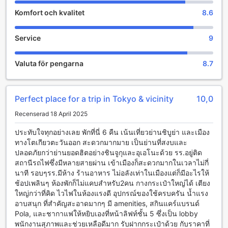
Richmond Hotel Premier Musashikosugi erbjuder en unik
Komfort och kvalitet
8.6
oas av avkoppling och nöje för sina gäster, med särskilt
fokus på massagefaciliteter. Hotellet har ett dedikerat
massageområde där professionella terapeuter erbjuder en
Service
9
rad olika behandlingar som syftar till att lindra stress och
spänningar. Oavsett om du föredrar en klassisk svensk
Valuta för pengarna
8.7
massage eller en djupgående aromaterapi, finns det
alternativ som passar alla behov och önskemål. Den lugna
och avkopplande atmosfären gör det enkelt att glömma
bort vardagens bekymmer och helt och hållet njuta av en
Perfect place for a trip in Tokyo & vicinity
10,0
stunds välbehövlig återhämtning.
Recenserad 18 April 2025
Förutom massagefaciliteterna, erbjuder hotellet också ett
elegant loungeområde där gäster kan koppla av efter en
ประทับใจทุกอย่างเลย พักที่นี่ 6 คืน เน้นเที่ยวย่านชิบูย่า และเมือง
lång dag av sightseeing eller affärsmöten. Med bekväma
ทางโตเกียวตะวันออก​ สะดวกมากมาย​ เป็น​ย่านที่สงบและ
sittplatser och en stilren inredning är detta den perfekta
ปลอดภัย​กว่าย่านยอดฮิตอย่างชินจูกุและอุเอโนะด้วย รร.อยู่​ติด
platsen för att njuta av en drink eller en lätt måltid. Med
สถานีรถไฟซึ่งมีหลายสายผ่าน เข้าเมืองก็สะดวกมากในเวลาไม่กี่
dessa underhållningsfaciliteter är Richmond Hotel Premier
นาที รอบๆรร.มีห้าง ร้านอาหาร​ ไม่อลังเท่าในเมืองแต่ก็มีอะไรให้
Musashikosugi en idealisk destination för både avkoppling
ช้อปเพลินๆ ห้องพักก็ไม่แคบสำหรับ2คน กางกระเป๋า​ใหญ่ได้ เตียง
och social samvaro, vilket gör vistelsen oförglömlig.
ใหญ่​กว่าที่คิด ไวไฟในห้องแรงดี อุปกรณ์​ของใช้ครบครัน น้ำแรง
อาบสนุก ที่สำคัญ​สะอาดมากๆ มี amenities, สกินแคร์​แบรนด์
Bekvämlighetsfaciliteter på Richmond Hotel Premier
Pola, และชากาแฟให้หยิบเองที่หน้าลิฟท์​ชั้น 5 ซึ่งเป็น lobby
Musashikosugi
พนักงาน​สุภาพ​และช่วยเหลือ​ดีมาก รับฝากกระเป๋า​ด้วย กับราคาที่