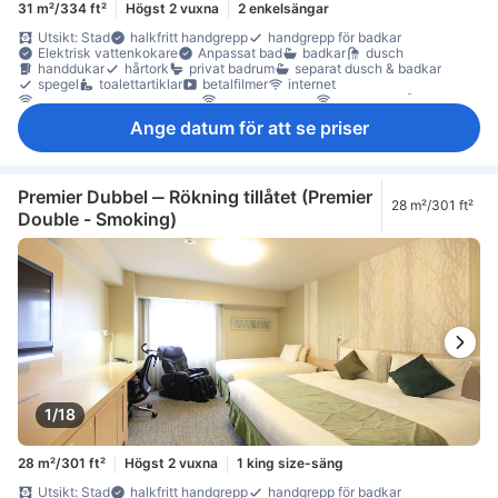
31 m²/334 ft²
Högst 2 vuxna
2 enkelsängar
Utsikt: Stad
halkfritt handgrepp
handgrepp för badkar
Elektrisk vattenkokare
Anpassat bad
badkar
dusch
handdukar
hårtork
privat badrum
separat dusch & badkar
spegel
toalettartiklar
betalfilmer
internet
internet (avgift tillkommer)
internet (gratis)
internet - trådlöst
platt-TV
satellit/kabel-TV
streamingtjänst så som Netflix
Ange datum för att se priser
telefon
trådlöst internet (gratis)
TV
artiklar för god sömn
eluttag nära sängen
luftkonditionering
luftrenare
mörkläggningsgardiner
Pyjamas
sängkläder
tofflor
väckarklocka
väckningsservice
värme
gratis snabbkaffe
gratis te
kylskåp
Vattenkokare
Fönster
Premier Dubbel ‒ Rökning tillåtet (Premier
28 m²/301 ft²
Fönster som kan öppnas
heltäckningsmatta
papperskorgar
Double - Smoking)
skrivbord
soffa
Uppfällbar säng
garderob
klädhängare
möjlighet att stryka kläder
sybehör
Barnsäng (på begäran)
individuell luftkonditionering
rökdetektor
rökpolicy - rum för rökare tillgängliga
Säkerhets-/skyddsfunktioner
tillgängligt via hiss
Tillgängligt via trappor
1/18
28 m²/301 ft²
Högst 2 vuxna
1 king size-säng
Utsikt: Stad
halkfritt handgrepp
handgrepp för badkar