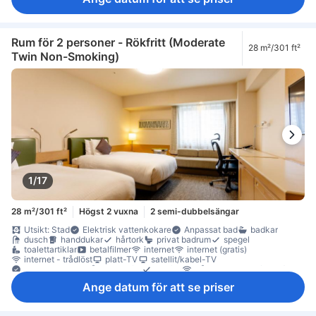
eluttag nära sängen
luftkonditionering
luftrenare
mörkläggningsgardiner
Pyjamas
sängkläder
tofflor
väckarklocka
väckningsservice
värme
kylskåp
Fönster
Fönster som kan öppnas
heltäckningsmatta
papperskorgar
skrivbord
garderob
klädhängare
sybehör
Rum för 2 personer - Rökfritt (Moderate
28 m²/301 ft²
individuell luftkonditionering
rökdetektor
Twin Non-Smoking)
rökpolicy - rum för rökare tillgängliga
Säkerhets-/skyddsfunktioner
tillgängligt via hiss
Tillgängligt via trappor
1/17
28 m²/301 ft²
Högst 2 vuxna
2 semi-dubbelsängar
Utsikt: Stad
Elektrisk vattenkokare
Anpassat bad
badkar
dusch
handdukar
hårtork
privat badrum
spegel
toalettartiklar
betalfilmer
internet
internet (gratis)
internet - trådlöst
platt-TV
satellit/kabel-TV
streamingtjänst så som Netflix
telefon
trådlöst internet (gratis)
TV
artiklar för god sömn
eluttag nära sängen
luftkonditionering
Ange datum för att se priser
luftrenare
mörkläggningsgardiner
Pyjamas
sängkläder
tofflor
väckarklocka
väckningsservice
värme
kylskåp
Fönster
Fönster som kan öppnas
heltäckningsmatta
papperskorgar