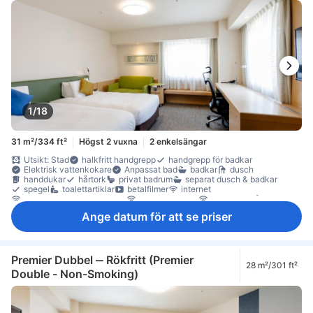
1/18
31 m²/334 ft²
Högst 2 vuxna
2 enkelsängar
Utsikt: Stad
halkfritt handgrepp
handgrepp för badkar
Elektrisk vattenkokare
Anpassat bad
badkar
dusch
handdukar
hårtork
privat badrum
separat dusch & badkar
spegel
toalettartiklar
betalfilmer
internet
internet (avgift tillkommer)
internet (gratis)
internet - trådlöst
platt-TV
satellit/kabel-TV
streamingtjänst så som Netflix
Ange datum för att se priser
telefon
trådlöst internet (gratis)
TV
artiklar för god sömn
eluttag nära sängen
luftkonditionering
luftrenare
mörkläggningsgardiner
Pyjamas
sängkläder
tofflor
väckarklocka
väckningsservice
värme
gratis snabbkaffe
gratis te
kylskåp
Vattenkokare
Fönster
Premier Dubbel ‒ Rökfritt (Premier
28 m²/301 ft²
Fönster som kan öppnas
heltäckningsmatta
papperskorgar
Double - Non-Smoking)
skrivbord
soffa
Uppfällbar säng
garderob
klädhängare
möjlighet att stryka kläder
sybehör
Barnsäng (på begäran)
individuell luftkonditionering
rökdetektor
Rökpolicy - rökfria rum tillgängliga
Säkerhets-/skyddsfunktioner