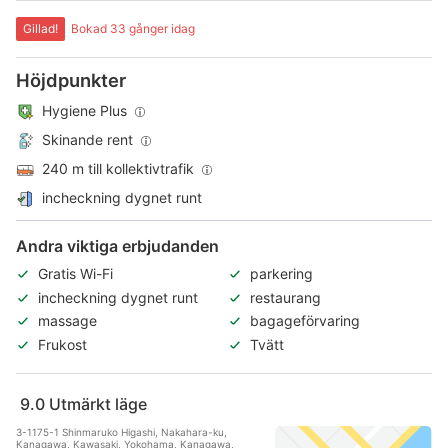
Gillad!
Bokad 33 gånger idag
Höjdpunkter
Hygiene Plus
Skinande rent
240 m till kollektivtrafik
incheckning dygnet runt
Andra viktiga erbjudanden
Gratis Wi-Fi
parkering
incheckning dygnet runt
restaurang
massage
bagageförvaring
Frukost
Tvätt
9.0
Utmärkt läge
3-1175-1 Shinmaruko Higashi, Nakahara-ku,
Kanagawa, Kawasaki, Yokohama, Kanagawa,