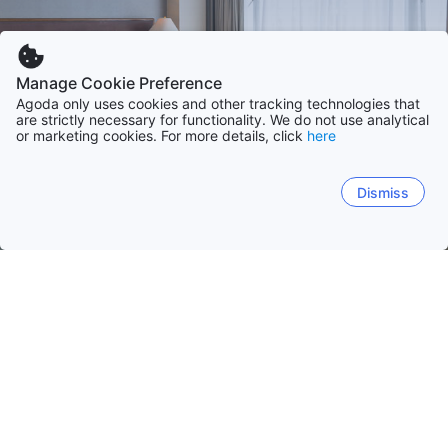
Manage Cookie Preference
Agoda only uses cookies and other tracking technologies that
are strictly necessary for functionality. We do not use analytical
or marketing cookies. For more details, click
here
Dismiss
Hem
Boenden Grekland
Zakynthos
Zakynthos
Kreta
Cyclades
Attika
Corfu
D
Zakynthos
Gaitanion
Sarakinadhon
Kalpaki
K