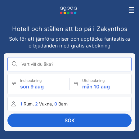
Hotell och ställen att bo på i Zakynthos
Sök för att jämföra priser och upptäcka fantastiska
erbjudanden med gratis avbokning
Vart vill du åka?
Incheckning
Utcheckning
sön 9 aug
mån 10 aug
1
Rum,
2
Vuxna,
0
Barn
SÖK