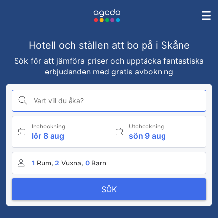
Hotell och ställen att bo på i Skåne
Sök för att jämföra priser och upptäcka fantastiska
erbjudanden med gratis avbokning
Vart vill du åka?
Incheckning
Utcheckning
lör 8 aug
sön 9 aug
1
Rum,
2
Vuxna,
0
Barn
SÖK