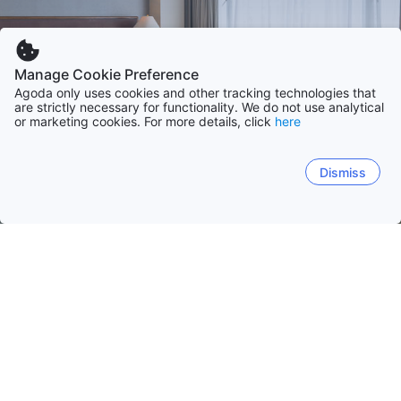
Manage Cookie Preference
Agoda only uses cookies and other tracking technologies that
are strictly necessary for functionality. We do not use analytical
or marketing cookies. For more details, click
here
Dismiss
Hem
Boenden Israel
Norra distriktet
Norr
Tel Aviv
Söder
Jerusalem
Central
Ha
Tiberias
Nahariya
Safed
Acre
Majdal Shams