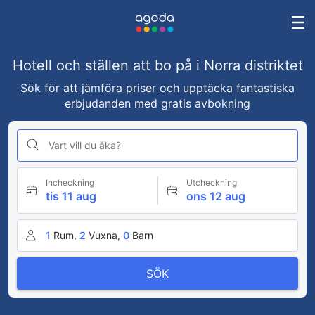
Hotell och ställen att bo på i Norra distriktet
Sök för att jämföra priser och upptäcka fantastiska
erbjudanden med gratis avbokning
Vart vill du åka?
Incheckning
Utcheckning
tis 11 aug
ons 12 aug
1
Rum,
2
Vuxna,
0
Barn
SÖK