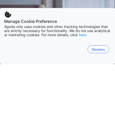
Manage Cookie Preference
Agoda only uses cookies and other tracking technologies that
are strictly necessary for functionality. We do not use analytical
or marketing cookies. For more details, click
here
Dismiss
Hem
Boenden Venezuela
Mérida stat
Mérida
Nueva Esparta
Federalt Distrikt
Vargas
Mérida
El Potrero
Tabay
El Vigía
Bocono