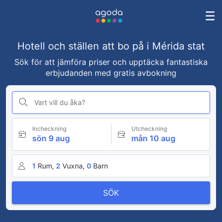
Hotell och ställen att bo på i Mérida stat
Sök för att jämföra priser och upptäcka fantastiska
erbjudanden med gratis avbokning
Vart vill du åka?
Incheckning
Utcheckning
sön 9 aug
mån 10 aug
1
Rum,
2
Vuxna,
0
Barn
SÖK