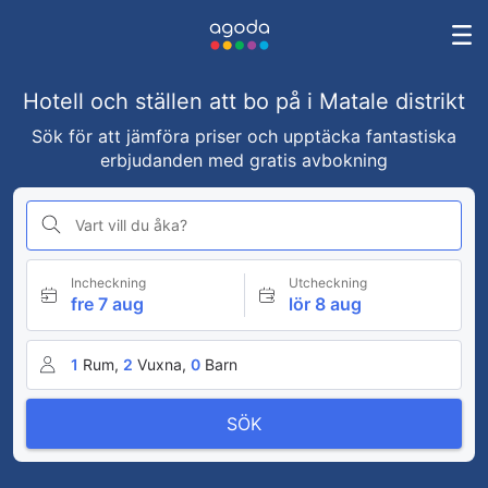
Hotell och ställen att bo på i Matale distrikt
Sök för att jämföra priser och upptäcka fantastiska
erbjudanden med gratis avbokning
Vart vill du åka?
Incheckning
Utcheckning
fre 7 aug
lör 8 aug
1
Rum,
2
Vuxna,
0
Barn
SÖK