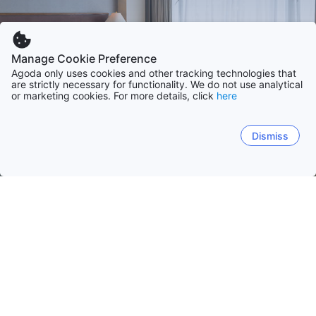
Manage Cookie Preference
Agoda only uses cookies and other tracking technologies that
are strictly necessary for functionality. We do not use analytical
or marketing cookies. For more details, click
here
Dismiss
Hem
Boenden Sri Lanka
Matale distrikt
Matale
Galle
Matara
Kandy
Colombo
Gam
Sigiriya
Matale
Wilgamuwa
Rattota
Padeniya