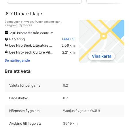
8.7
Utmärkt läge
Bongpyeong-myeon, Pyeongchang-gun,
Kangwon, Sydkorea
2,16 kilometer från centrum
Parkering
GRATIS
Lee Hyo Seok Literature Forest
2,06 km
Lee Hyo-seok Culture Village
2,21 km
Visa karta
Se närliggande
Bra att veta
Valuta för pengarna
9.2
Lägesbetyg
8.7
Närmaste flygplats
Wonjus flygplats (WJU)
Avstånd till flygplats
36,19 km