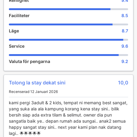
Renlighet
9.4
Faciliteter
8.5
Läge
8.7
Service
9.6
Valuta för pengarna
9.2
Tolong la stay dekat sini
10,0
Recenserad 12 Januari 2026
kami pergi 3adult & 2 kids, tempat ni memang best sangat,
yang suka ala ala kampung korang kena stay sini.. bilik
bersih siap ada extra tilam & selimut. owner dia pun
sangatla baik ye.. depan rumah ada sungai.. anak2 semua
happy sangat stay sini.. next year kami plan nak datang
lagi.. 🌟🌟🌟🌟🌟