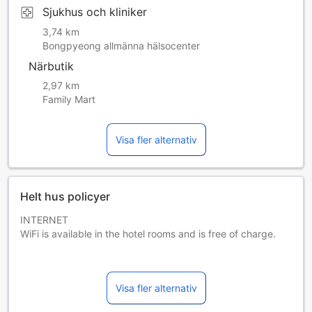
Sjukhus och kliniker
3,74 km
Bongpyeong allmänna hälsocenter
Närbutik
2,97 km
Family Mart
Visa fler alternativ
Helt hus policyer
INTERNET
WiFi is available in the hotel rooms and is free of charge.
PARKING
Free private parking is possible on site (reservation is not
Visa fler alternativ
needed).