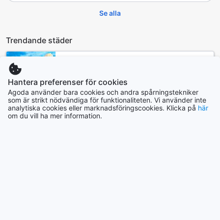
Se alla
Trendande städer
Singapore
Singapore
Hantera preferenser för cookies
Agoda använder bara cookies och andra spårningstekniker
som är strikt nödvändiga för funktionaliteten. Vi använder inte
Seoul
analytiska cookies eller marknadsföringscookies. Klicka på
här
Sydkorea
om du vill ha mer information.
Yilan
Taiwan
Los Angeles (CA)
USA
Hongkong