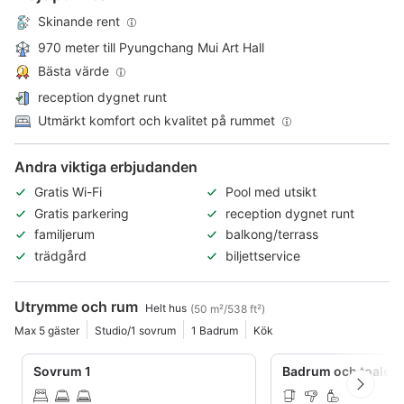
Skinande rent
970 meter till Pyungchang Mui Art Hall
Bästa värde
reception dygnet runt
Utmärkt komfort och kvalitet på rummet
Andra viktiga erbjudanden
Gratis Wi-Fi
Pool med utsikt
Gratis parkering
reception dygnet runt
familjerum
balkong/terrass
trädgård
biljettservice
Utrymme och rum
Helt hus
(50 m²/538 ft²)
Max 5 gäster
Studio/1 sovrum
1 Badrum
Kök
Sovrum 1
Badrum och toaletta