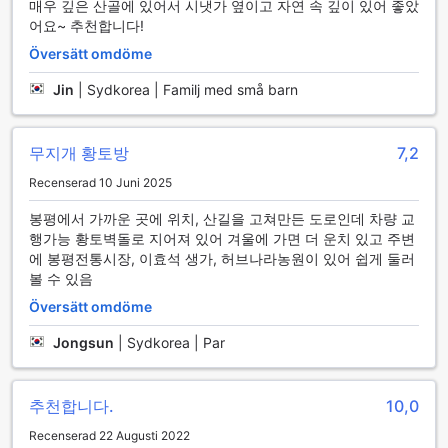
매우 깊은 산골에 있어서 시냇가 옆이고 자연 속 깊이 있어 좋았
어요~ 추천합니다!
Översätt omdöme
Jin
|
Sydkorea | Familj med små barn
무지개 황토방
7,2
Recenserad 10 Juni 2025
봉평에서 가까운 곳에 위치, 산길을 고쳐만든 도로인데 차량 교
행가능 황토벽돌로 지어져 있어 겨울에 가면 더 운치 있고 주변
에 봉평전통시장, 이효석 생가, 허브나라농원이 있어 쉽게 둘러
볼 수 있음
Översätt omdöme
Jongsun
|
Sydkorea | Par
추천합니다.
10,0
Recenserad 22 Augusti 2022