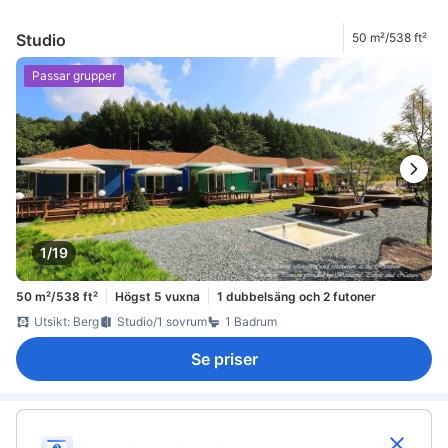
Studio
50 m²/538 ft²
Passar grupper
1/19
50 m²/538 ft²
Högst 5 vuxna
1 dubbelsäng och 2 futoner
Utsikt: Berg
Studio/1 sovrum
1 Badrum
Se priser