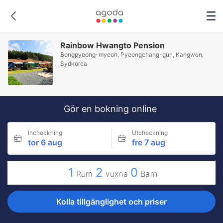
Rainbow Hwangto Pension
Bongpyeong-myeon, Pyeongchang-gun, Kangwon,
Sydkorea
Gör en bokning online
Incheckning
Utcheckning
tor 6 aug
fre 7 aug
1
2
0
Rum
vuxna
Barn
Kolla tillgänglighet och priser