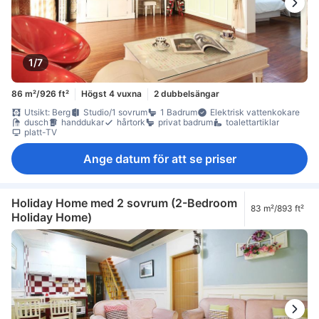
1/7
86 m²/926 ft²
Högst 4 vuxna
2 dubbelsängar
Utsikt: Berg
Studio/1 sovrum
1 Badrum
Elektrisk vattenkokare
dusch
handdukar
hårtork
privat badrum
toalettartiklar
platt-TV
Ange datum för att se priser
Holiday Home med 2 sovrum (2-Bedroom
83 m²/893 ft²
Holiday Home)