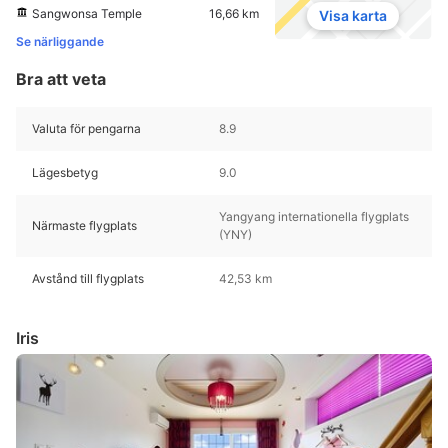
Sangwonsa Temple
16,66 km
Visa karta
Se närliggande
Bra att veta
Valuta för pengarna
8.9
Lägesbetyg
9.0
Yangyang internationella flygplats
Närmaste flygplats
(YNY)
Avstånd till flygplats
42,53 km
Iris