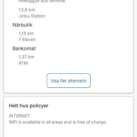
Hoenggye Bus terminal
13,6 km
Jinbu Station
Närbutik
1,15 km
7 Eleven
Bankomat
1,37 km
ATM
Visa fler alternativ
Helt hus policyer
INTERNET
WiFi is available in all areas and is free of charge.
PARKING