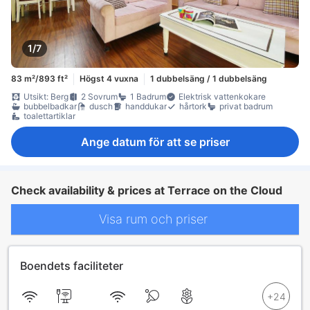
1/7
83 m²/893 ft²
Högst 4 vuxna
1 dubbelsäng / 1 dubbelsäng
Utsikt: Berg
2 Sovrum
1 Badrum
Elektrisk vattenkokare
bubbelbadkar
dusch
handdukar
hårtork
privat badrum
toalettartiklar
Ange datum för att se priser
Check availability & prices at Terrace on the Cloud
Visa rum och priser
Boendets faciliteter