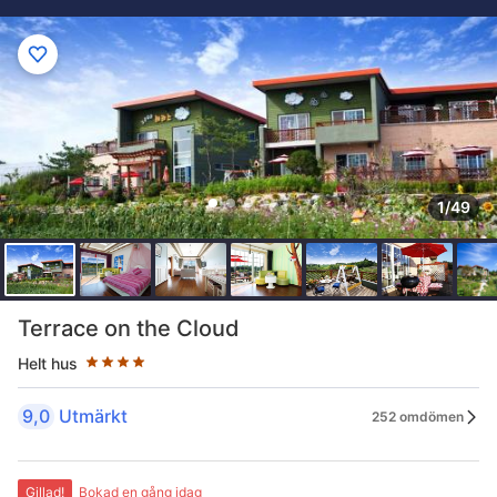
1/49
Stjärnklassificering: 4 stjärnor
Terrace on the Cloud
Helt hus
9,0
Utmärkt
252 omdömen
Gillad!
Bokad en gång idag