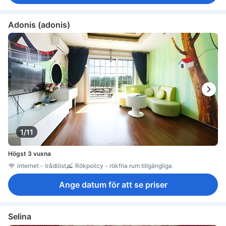
Adonis (adonis)
1/11
Högst 3 vuxna
internet - trådlöst
Rökpolicy - rökfria rum tillgängliga
Ange datum för att se priser
Selina