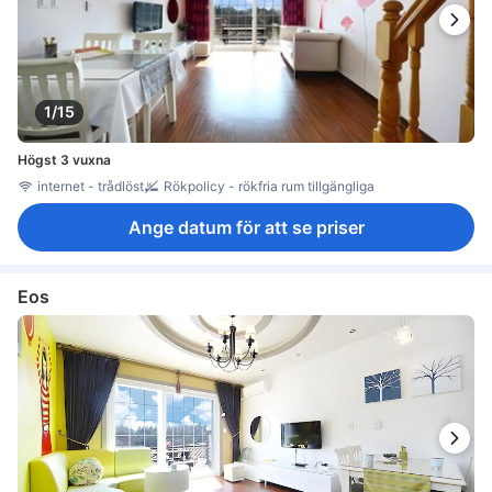
1/15
Högst 3 vuxna
internet - trådlöst
Rökpolicy - rökfria rum tillgängliga
Ange datum för att se priser
Eos