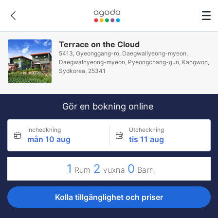
Terrace on the Cloud
5413, Gyeonggang-ro, Daegwallyeong-myeon,
Daegwalnyeong-myeon, Pyeongchang-gun, Kangwon,
Sydkorea, 25341
Gör en bokning online
Incheckning
Utcheckning
mån 10 aug
tis 11 aug
1
2
0
Rum
vuxna
Barn
Kolla tillgänglighet och priser