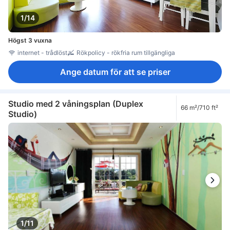
1/14
Högst 3 vuxna
internet - trådlöst
Rökpolicy - rökfria rum tillgängliga
Ange datum för att se priser
Studio med 2 våningsplan (Duplex
66 m²/710 ft²
Studio)
1/11