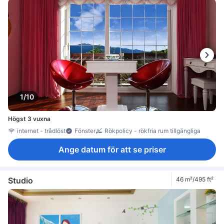
1/10
Högst 3 vuxna
internet - trådlöst
Fönster
Rökpolicy - rökfria rum tillgängliga
Ange datum för att se priser
Studio
46 m²/495 ft²