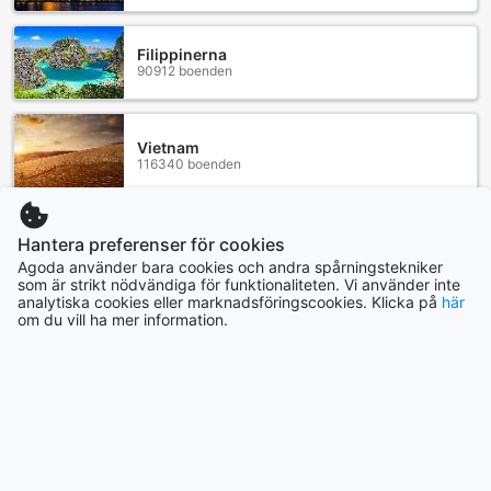
Filippinerna
90912 boenden
Vietnam
116340 boenden
Indonesien
Hantera preferenser för cookies
172397 boenden
Agoda använder bara cookies och andra spårningstekniker
som är strikt nödvändiga för funktionaliteten. Vi använder inte
analytiska cookies eller marknadsföringscookies. Klicka på
här
om du vill ha mer information.
Visa mer
Se alla
Trendande städer
Okinawa huvudö