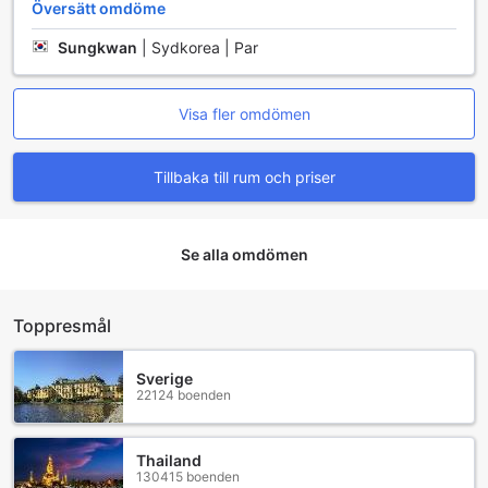
Översätt omdöme
Sungkwan
|
Sydkorea | Par
Visa fler omdömen
Tillbaka till rum och priser
Se alla omdömen
Toppresmål
Sverige
22124 boenden
Thailand
130415 boenden