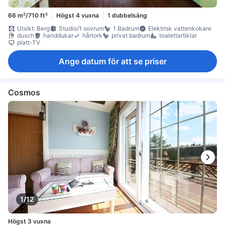
66 m²/710 ft²
Högst 4 vuxna
1 dubbelsäng
Utsikt: Berg
Studio/1 sovrum
1 Badrum
Elektrisk vattenkokare
dusch
handdukar
hårtork
privat badrum
toalettartiklar
platt-TV
Ange datum för att se priser
Cosmos
1/12
Högst 3 vuxna