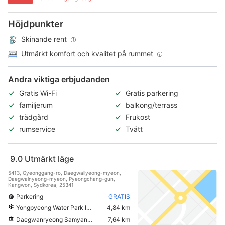
Höjdpunkter
Skinande rent
Utmärkt komfort och kvalitet på rummet
Andra viktiga erbjudanden
Gratis Wi-Fi
Gratis parkering
familjerum
balkong/terrass
trädgård
Frukost
rumservice
Tvätt
9.0
Utmärkt läge
5413, Gyeonggang-ro, Daegwallyeong-myeon,
Daegwalnyeong-myeon, Pyeongchang-gun,
Kangwon, Sydkorea, 25341
Parkering
GRATIS
Yongpyeong Water Park Island
4,84 km
Daegwanryeong Samyang Ranch
7,64 km