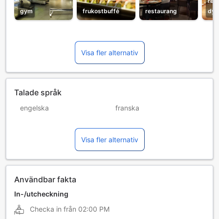
rec
gym
frukostbuffé
restaurang
dyg
Visa fler alternativ
Talade språk
engelska
franska
hindi
italienska
Visa fler alternativ
ryska
spanska
tyska
ungerska
Användbar fakta
In-/utcheckning
Checka in från
02:00 PM