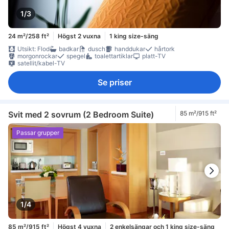
1/3
24 m²/258 ft²
Högst 2 vuxna
1 king size-säng
Utsikt: Flod
badkar
dusch
handdukar
hårtork
morgonrockar
spegel
toalettartiklar
platt-TV
satellit/kabel-TV
Se priser
Svit med 2 sovrum (2 Bedroom Suite)
85 m²/915 ft²
Passar grupper
1/4
85 m²/915 ft²
Högst 4 vuxna
2 enkelsängar och 1 king size-säng