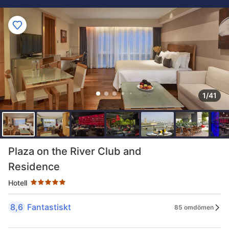
1/41
Stjärnklassificering: 5 stjärnor
Plaza on the River Club and
Residence
Hotell
8,6
Fantastiskt
85 omdömen