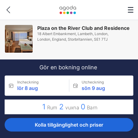
Plaza on the River Club and Residence
18 Albert Embankment, Lambeth, London,
London, England, Storbritannien, SE1 7TJ
Gör en bokning online
Incheckning
Utcheckning
lör 8 aug
sön 9 aug
1
2
0
Rum
vuxna
Barn
Kolla tillgänglighet och priser