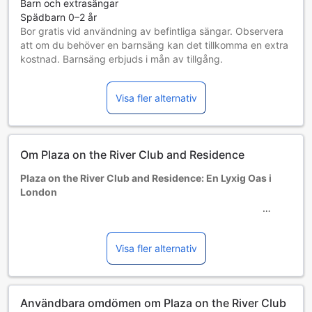
Barn och extrasängar
Spädbarn 0–2 år
Bor gratis vid användning av befintliga sängar. Observera
att om du behöver en barnsäng kan det tillkomma en extra
kostnad. Barnsäng erbjuds i mån av tillgång.
Barn 3–12 år
Bor gratis om befintliga sängar används.
Visa fler alternativ
Gäster 13 år och äldre betraktas som vuxna
Tillgång av extrasängar beror på vilket rum du väljer. Var
god kontrollera rummets beläggning för mer information.
Vid bokning av fler än 5 rum är det möjligt att andra regler
Om Plaza on the River Club and Residence
och tillägg gäller.
Plaza on the River Club and Residence: En Lyxig Oas i
London
Välkommen till Plaza on the River Club and Residence, en
femstjärnig pärla belägen i hjärtat av London. Byggt år
2005, erbjuder detta eleganta hotell en perfekt
Visa fler alternativ
kombination av modern design och tidlös komfort. Med
sina 645 stilfullt inredda rum, är Plaza on the River den
ideala platsen för både affärsresenärer och familjer som vill
Användbara omdömen om Plaza on the River Club
utforska den pulserande staden.