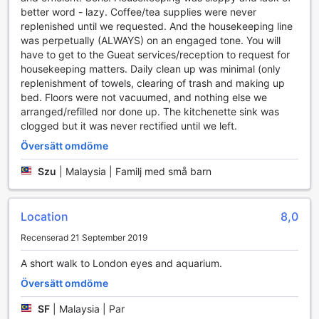
den perfekta platsen för att koppla av efter en lång dag av
better word - lazy. Coffee/tea supplies were never
sightseeing eller affärsmöten. Här kan du simma några
replenished until we requested. And the housekeeping line
längder eller bara njuta av den avkopplande miljön i
was perpetually (ALWAYS) on an engaged tone. You will
vattnet.
have to get to the Gueat services/reception to request for
För de som föredrar att träna på land erbjuder hotellet ett
housekeeping matters. Daily clean up was minimal (only
välutrustat fitnesscenter som är helt gratis för alla gäster.
replenishment of towels, clearing of trash and making up
Utrustningen är modern och inkluderar allt från löpband
bed. Floors were not vacuumed, and nothing else we
och cyklar till fria vikter och styrketräningsmaskiner.
arranged/refilled nor done up. The kitchenette sink was
Oavsett om du är en hängiven atlet eller bara vill hålla
clogged but it was never rectified until we left.
igång under semestern, så har fitnesscentret något för alla.
Översätt omdöme
Med en inspirerande utsikt över floden kan du träna i en
motiverande miljö som gör att du känner dig energisk och
Szu
|
Malaysia | Familj med små barn
redo att erövra dagen.
Bekvämlighetsfaciliteter på Plaza on the River Club and
Location
8,0
Residence
Recenserad 21 September 2019
Plaza on the River Club and Residence erbjuder en rad
A short walk to London eyes and aquarium.
bekvämlighetsfaciliteter som gör din vistelse både bekväm
och minnesvärd. Med 24-timmars rumsservice kan du njuta
Översätt omdöme
av läckra måltider i ditt rum när som helst på dygnet. För
att göra din resa så smidig som möjligt finns det också
SF
|
Malaysia | Par