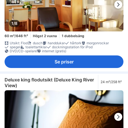
1/8
60 m²/646 ft²
Högst 2 vuxna
1 dubbelsäng
Utsikt: Flod
dusch
handdukar
hårtork
morgonrockar
spegel
toalettartiklar
dockningsstation för iPod
DVD/CD-spelare
internet (gratis)
Se priser
Deluxe king flodutsikt (Deluxe King River
24 m²/258 ft²
View)