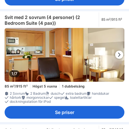
Svit med 2 sovrum (4 personer) (2
85 m²/915 ft²
Bedroom Suite (4 pax))
1/7
85 m²/915 ft²
Högst 5 vuxna
1 dubbelsäng
2 Sovrum
2 Badrum
dusch
extra badrum
handdukar
hårtork
morgonrockar
spegel
toalettartiklar
dockningsstation för iPod
Se priser