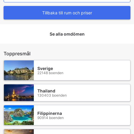
och valet-parkeringsalternativ. Med en bilparkering på
plats, kan gästerna njuta av gratis parkering under sin
Tillbaka till rum och priser
vistelse, vilket är en stor fördel i en så livlig stad som
London.
För ytterligare bekvämlighet erbjuder hotellet också en
Se alla omdömen
biluthyrningstjänst, vilket gör det möjligt för gästerna att
utforska de mer avlägsna delarna av staden i sin egen takt.
Dessutom finns det en taxi-service tillgänglig, så att du
enkelt kan beställa en bil när du behöver. Om du planerar
Toppresmål
att besöka populära sevärdheter, kan hotellets
biljettservice hjälpa dig att ordna inträdesbiljetter, så att du
Sverige
slipper stå i kö. Med dessa transportalternativ är Plaza on
22148 boenden
the River Club and Residence det perfekta valet för både
affärsresenärer och turister.
Thailand
Upplev lyxiga rum på Plaza on the River Club and
130403 boenden
Residence
På Plaza on the River Club and Residence i London kan du
Filippinerna
90914 boenden
njuta av en oöverträffad komfort och elegans i våra rum.
Varje rum är utrustat med luftkonditionering för att
säkerställa en behaglig temperatur året runt. Du kan