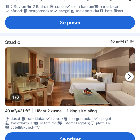
2 Sovrum
2 Badrum
dusch
extra badrum
handdukar
hårtork
morgonrockar
spegel
toalettartiklar
betalfilmer
Se priser
Studio
40 m²/431 ft²
1/6
40 m²/431 ft²
Högst 2 vuxna
1 king size-säng
dusch
handdukar
hårtork
morgonrockar
spegel
toalettartiklar
betalfilmer
internet (gratis)
platt-TV
satellit/kabel-TV
Se priser