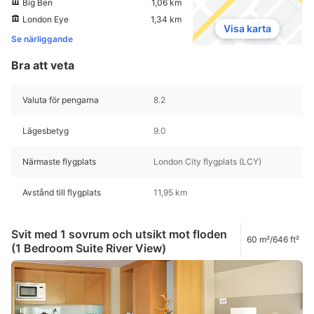
Big Ben
1,06 km
London Eye
1,34 km
Visa karta
Se närliggande
Bra att veta
Valuta för pengarna
8.2
Lägesbetyg
9.0
Närmaste flygplats
London City flygplats (LCY)
Avstånd till flygplats
11,95 km
Svit med 1 sovrum och utsikt mot floden
60 m²/646 ft²
(1 Bedroom Suite River View)