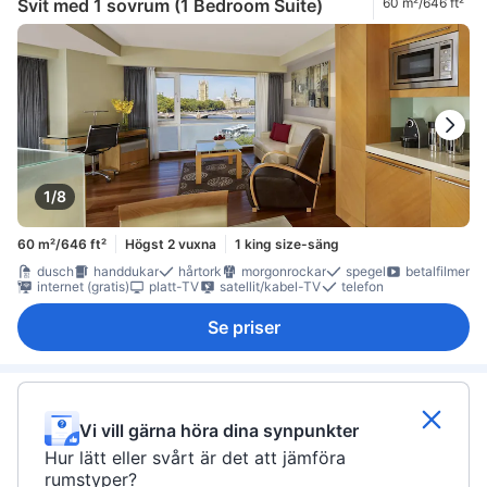
Svit med 1 sovrum (1 Bedroom Suite)
60 m²/646 ft²
1/8
60 m²/646 ft²
Högst 2 vuxna
1 king size-säng
dusch
handdukar
hårtork
morgonrockar
spegel
betalfilmer
internet (gratis)
platt-TV
satellit/kabel-TV
telefon
Se priser
Vi vill gärna höra dina synpunkter
Hur lätt eller svårt är det att jämföra
rumstyper?