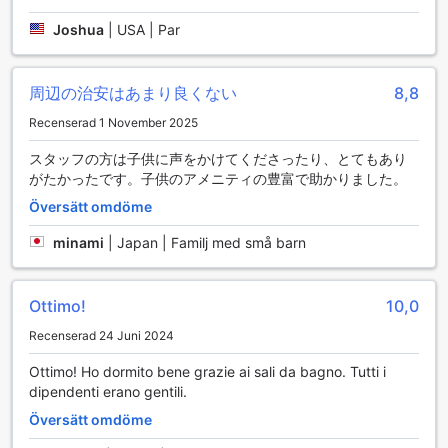
ger en perfekt balans till din vistelse. Oavsett om du vill
njuta av en kväll med goda drinkar eller ge dig själv en
Joshua
|
USA | Par
välförtjänt paus i form av massage, så erbjuder Pasela-no-
Mori Yokohama Kannai allt du behöver för att skapa
minnesvärda stunder.
周辺の治安はあまり良くない
8,8
Bekvämlighetsfaciliteter på Pasela-no-Mori Yokohama
Recenserad 1 November 2025
Kannai
スタッフの方は子供に声をかけてくださったり、とてもあり
がたかったです。子供のアメニティの豊富で助かりました。
På Pasela-no-Mori Yokohama Kannai kan gästerna njuta av
en rad bekvämlighetsfaciliteter som gör vistelsen både
Översätt omdöme
bekväm och minnesvärd. Hotellet erbjuder gratis Wi-Fi i alla
rum, vilket gör att du kan hålla kontakten med vänner och
minami
|
Japan | Familj med små barn
familj eller planera dina äventyr i Yokohama utan några
begränsningar. Dessutom finns det Wi-Fi i de offentliga
områdena, perfekt för att arbeta eller surfa på nätet medan
Ottimo!
10,0
du njuter av hotellets atmosfär.
Recenserad 24 Juni 2024
För dem som reser med mycket bagage erbjuder hotellet
en praktisk bagageförvaring, vilket gör det enkelt att
Ottimo! Ho dormito bene grazie ai sali da bagno. Tutti i
utforska staden utan att behöva bära runt på tunga väskor.
dipendenti erano gentili.
Hotellet har också en avdelning för rökning, vilket ger
Översätt omdöme
rökare en avskild plats att njuta av sina stunder. För att
göra din vistelse så bekväm som möjligt, tillhandahåller