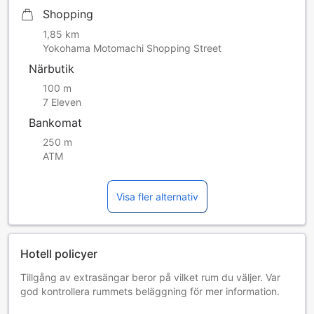
Shopping
1,85 km
Yokohama Motomachi Shopping Street
Närbutik
100 m
7 Eleven
Bankomat
250 m
ATM
Visa fler alternativ
Hotell policyer
Tillgång av extrasängar beror på vilket rum du väljer. Var
god kontrollera rummets beläggning för mer information.
Vid bokning av fler än 5 rum är det möjligt att andra regler