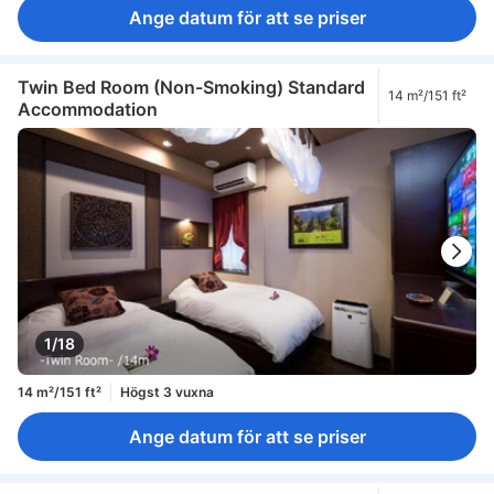
Ange datum för att se priser
Twin Bed Room (Non-Smoking) Standard
14 m²/151 ft²
Accommodation
1/18
14 m²/151 ft²
Högst 3 vuxna
Ange datum för att se priser