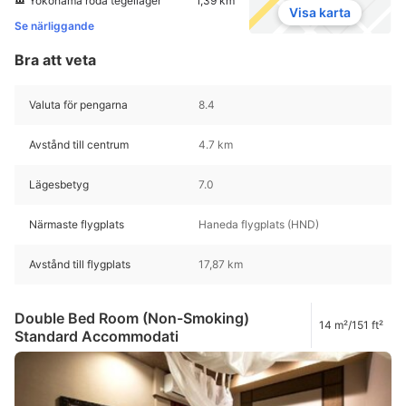
Yokohama röda tegellager
1,39 km
Visa karta
Se närliggande
Bra att veta
Valuta för pengarna
8.4
Avstånd till centrum
4.7 km
Lägesbetyg
7.0
Närmaste flygplats
Haneda flygplats (HND)
Avstånd till flygplats
17,87 km
Double Bed Room (Non-Smoking)
14 m²/151 ft²
Standard Accommodati