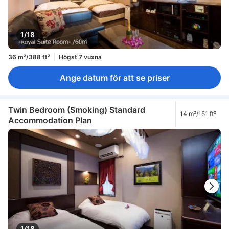
1/18
36 m²/388 ft²
Högst 7 vuxna
Ange datum för att se priser
Twin Bedroom (Smoking) Standard
14 m²/151 ft²
Accommodation Plan
1/18