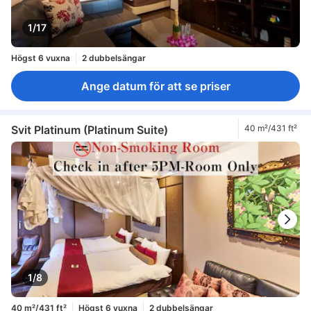
1/17
Högst 6 vuxna
2 dubbelsängar
Ange datum för att se priser
Svit Platinum (Platinum Suite)
40 m²/431 ft²
1/8
40 m²/431 ft²
Högst 6 vuxna
2 dubbelsängar