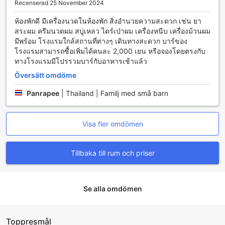
Recenserad 25 November 2024
På Pasela-no-Mori Yokohama Kannai erbjuder varje rum en
ห้องพักดี มีเครื่องนวดในห้องพัก สิ่งอำนวยความสะดวก เช่น ยา
bekväm och avkopplande atmosfär, perfekt för både
สระผม ครีมนวดผม สบู่เหลว ไดร์เป่าผม เครื่องหนีบ เครื่องม้วนผม
affärsresenärer och semesterfirare. Rummen är utrustade
มีพร้อม โรงแรมใกล้สถานที่ต่างๆ เดินทางสะดวก บาร์ของ
med luftkonditionering som säkerställer en behaglig
โรงแรมสามารถซื้อเพิ่มได้คนละ 2,000 เยน หรือจองโดยตรงกับ
temperatur oavsett väder utanför. För att göra din vistelse
ทางโรงแรมมีโปรรวมบาร์กับอาหารเช้าแล้ว
ännu mer bekväm finns det en modern TV där du kan njuta
av dina favoritprogram och filmer efter en lång dag av
Översätt omdöme
upptäckter i Yokohama.
Panrapee
|
Thailand | Familj med små barn
Varje rum har också en egen balkong eller terrass, vilket
ger dig möjlighet att njuta av en fantastisk utsikt och friska
luften. Dessutom finns det en kylskåp för att förvara dina
drycker och snacks, vilket gör det enkelt att njuta av en
Visa fler omdömen
lätt måltid när som helst. För din personliga komfort
tillhandahåller hotellet även högkvalitativa toalettartiklar,
Tillbaka till rum och priser
fräscha sängkläder och handdukar, så att du kan känna
dig som hemma under hela din vistelse.
Upplev en smakfull frukostbuffé på Pasela-no-Mori
Se alla omdömen
Yokohama Kannai
Pasela-no-Mori Yokohama Kannai erbjuder en fantastisk
Toppresmål
frukostbuffé som sätter standarden för en perfekt start på