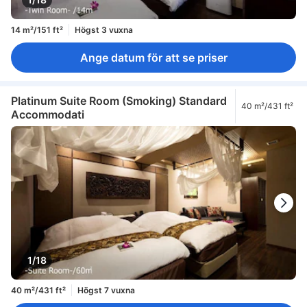
14 m²/151 ft²
Högst 3 vuxna
Ange datum för att se priser
Platinum Suite Room (Smoking) Standard
40 m²/431 ft²
Accommodati
1/18
40 m²/431 ft²
Högst 7 vuxna