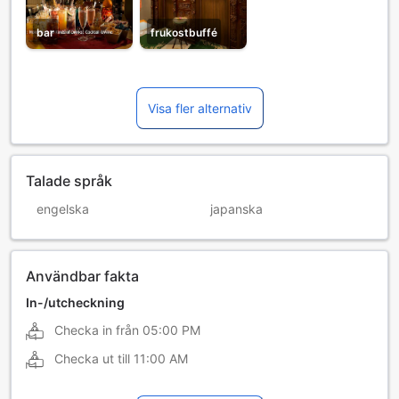
bar
frukostbuffé
Visa fler alternativ
Talade språk
engelska
japanska
Användbar fakta
In-/utcheckning
Checka in från
05:00 PM
Checka ut till
11:00 AM