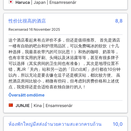
Haruca
|
Japan | Ensamresenär
Pasela-no-Mori Yokohama Kannai daglig städning, vilket
säkerställer att ditt rum alltid är rent och fräscht.
性价比很高的酒店
8,8
Transportmöjligheter på Pasela-no-Mori Yokohama
Kannai
Recenserad 16 November 2025
Pasela-no-Mori Yokohama Kannai erbjuder utmärkta
这个酒店看起来有点评价不多，但还是值得推荐。 首先是酒店
transportmöjligheter för sina gäster, vilket gör det enkelt att
一楼有自助的吧台和护理用品区，可以免费喝冰的软饮（十几
utforska Yokohama och dess omgivningar. Hotellet har en
种选择，我最喜欢带汽的可尔比思！）和热的咖啡、奶茶等，
bekväm självkörningsparkering som ger dig friheten att
也有非常实用的牙刷、头绳以及沐浴露等等，甚至有很多牌子
komma och gå som du vill. Med gratis parkering på plats
可以选择（其实房间的卫生间也有准备），其次是地理位置不
kan du tryggt lämna din bil medan du njuter av allt som
错，离JR「关内」站和另一边的「日の出町」步行都在10分钟
staden har att erbjuda.
以内，所以无论是要去镰仓逗子还是横滨站，都比较方便。 虽
Denna smidiga parkeringstjänst gör det möjligt för dig att
然酒店房间比较小，稍微有些闷，但考虑到房费价格和上述优
planera dina utflykter utan att behöva oroa dig för
点，我觉得还是合适给喜欢独自旅行的人！
parkeringsavgifter eller tillgänglighet. Oavsett om du är här
Översätt omdöme
för affärer eller nöje, kan du enkelt navigera till de många
attraktionerna i Yokohama, inklusive den vackra hamnen,
JUNJIE
|
Kina | Ensamresenär
shoppingområden och kulturella sevärdheter, allt i ditt eget
tempo.
ห้องพักใหญ่มีสส่งอำนวยความสะดวกครบถ้วน
10,0
Rumfaciliteter på Pasela-no-Mori Yokohama Kannai