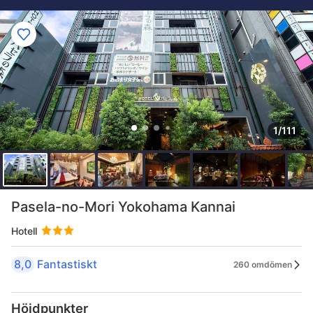
1/111
Pasela-no-Mori Yokohama Kannai
Hotell
8,0
Fantastiskt
260 omdömen
Höjdpunkter