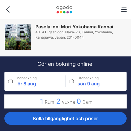
Pasela-no-Mori Yokohama Kannai
40-4 Higashidori, Naka-ku, Kannai, Yokohama,
Kanagawa, Japan, 231-0044
Gör en bokning online
Incheckning
Utcheckning
lör 8 aug
sön 9 aug
1
2
0
Rum
vuxna
Barn
Kolla tillgänglighet och priser