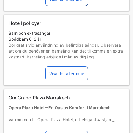
Hotell policyer
Barn och extrasängar
Spädbarn 0–2 år
Bor gratis vid användning av befintliga sängar. Observera
att om du behöver en barnsäng kan det tillkomma en extra
kostnad. Barnsäng erbjuds i mån av tillgång.
Barn 3–4 år
Bor gratis om befintliga sängar används.
Visa fler alternativ
Gäster 5 år och äldre betraktas som vuxna
Tillgång av extrasängar beror på vilket rum du väljer. Var
god kontrollera rummets beläggning för mer information.
Vid bokning av fler än 5 rum är det möjligt att andra regler
Om Grand Plaza Marrakech
och tillägg gäller.
Opera Plaza Hotel – En Oas av Komfort i Marrakech
Välkommen till Opera Plaza Hotel, ett elegant 4-stjärnigt
hotell beläget i hjärtat av Marrakech, Marocko. Med endast
3 kilometer till stadens pulserande centrum, erbjuder detta