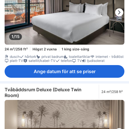
1/15
24 m²/258 ft²
Högst 2 vuxna
1 king size-säng
dusch
hårtork
privat badrum
toalettartiklar
internet - trådlöst
platt-TV
satellit/kabel-TV
telefon
TV
ljudisolerat
Ange datum för att se priser
Tvåbäddsrum Deluxe (Deluxe Twin
24 m²/258 ft²
Room)