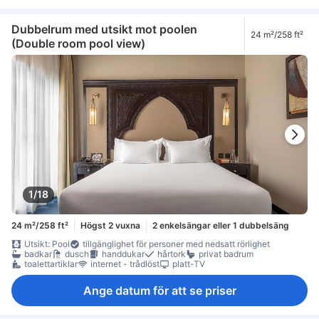
Dubbelrum med utsikt mot poolen
24 m²/258 ft²
(Double room pool view)
1/18
24 m²/258 ft²
Högst 2 vuxna
2 enkelsängar eller 1 dubbelsäng
Utsikt: Pool
tillgänglighet för personer med nedsatt rörlighet
badkar
dusch
handdukar
hårtork
privat badrum
toalettartiklar
internet - trådlöst
platt-TV
Ange datum för att se priser