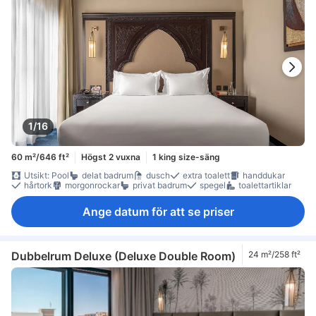
1/16
60 m²/646 ft²
Högst 2 vuxna
1 king size-säng
Utsikt: Pool
delat badrum
dusch
extra toalett
handdukar
hårtork
morgonrockar
privat badrum
spegel
toalettartiklar
Ange datum för att se priser
Dubbelrum Deluxe (Deluxe Double Room)
24 m²/258 ft²