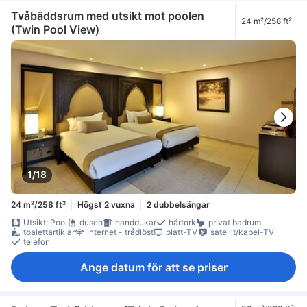
Tvåbäddsrum med utsikt mot poolen
24 m²/258 ft²
(Twin Pool View)
1/18
24 m²/258 ft²
Högst 2 vuxna
2 dubbelsängar
Utsikt: Pool
dusch
handdukar
hårtork
privat badrum
toalettartiklar
internet - trådlöst
platt-TV
satellit/kabel-TV
telefon
Ange datum för att se priser