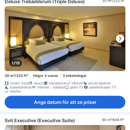
Deluxe Trebäddsrum (Triple Deluxe)
30 m²/323 ft²
1/18
30 m²/323 ft²
Högst 3 vuxna
3 enkelsängar
Utsikt: Stad
dusch
handdukar
hårtork
privat badrum
toalettartiklar
internet - trådlöst
platt-TV
satellit/kabel-TV
telefon
Ange datum för att se priser
Svit Executive (Execuitve Suite)
60 m²/646 ft²