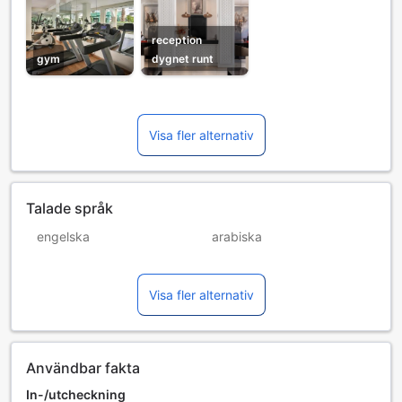
reception
gym
dygnet runt
Visa fler alternativ
Talade språk
engelska
arabiska
franska
holländska
Visa fler alternativ
spanska
tyska
Användbar fakta
In-/utcheckning