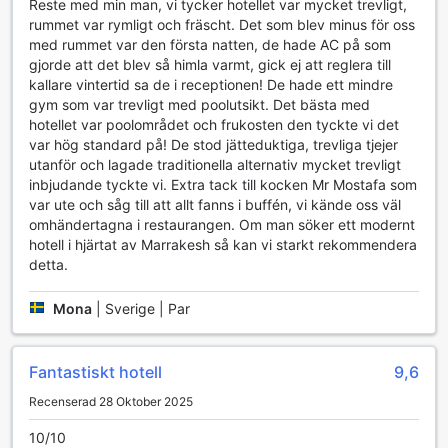
Reste med min man, vi tycker hotellet var mycket trevligt,
med avkoppling finns en inbjudande utomhuspool, perfekt
rummet var rymligt och fräscht. Det som blev minus för oss
för att simma några längder eller bara koppla av i solen.
med rummet var den första natten, de hade AC på som
Poolområdet är även utrustat med en poolside bar, vilket
gjorde att det blev så himla varmt, gick ej att reglera till
gör det enkelt att njuta av uppfriskande drycker efter en
kallare vintertid sa de i receptionen! De hade ett mindre
aktiv dag.
gym som var trevligt med poolutsikt. Det bästa med
För den som söker något lite annorlunda erbjuder hotellet
hotellet var poolområdet och frukosten den tyckte vi det
även en bowlinghall, vilket är en perfekt aktivitet för
var hög standard på! De stod jätteduktiga, trevliga tjejer
familjer eller vänner som vill ha kul tillsammans. Oavsett om
utanför och lagade traditionella alternativ mycket trevligt
du är en hängiven idrottare eller bara vill ha en rolig stund,
inbjudande tyckte vi. Extra tack till kocken Mr Mostafa som
har Opera Plaza Hotel något att erbjuda för alla. Kom och
var ute och såg till att allt fanns i buffén, vi kände oss väl
upplev en perfekt balans mellan träning och nöje i hjärtat
omhändertagna i restaurangen. Om man söker ett modernt
av Marrakech!
hotell i hjärtat av Marrakesh så kan vi starkt rekommendera
detta.
Bekvämlighetsfaciliteter på Opera Plaza Hotel
Mona
|
Sverige | Par
Opera Plaza Hotel i Marrakech erbjuder en rad
bekvämlighetsfaciliteter som gör din vistelse både
angenäm och problemfri. Med 24-timmars rumsservice kan
Fantastiskt hotell
9,6
du njuta av läckra måltider och snacks när som helst på
dygnet, vilket ger dig friheten att äta när det passar dig
Recenserad 28 Oktober 2025
bäst. Hotellet erbjuder även en effektiv tvättservice,
10/10
inklusive kemtvätt och daglig städning, så att du alltid kan