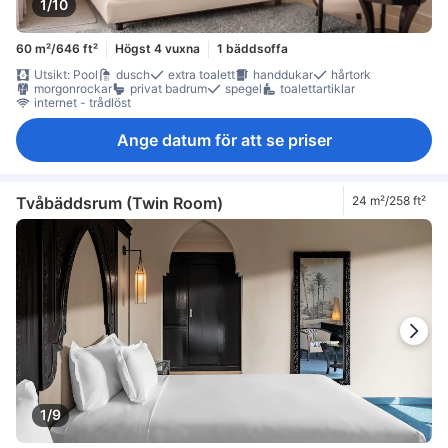
1/10
60 m²/646 ft²
Högst 4 vuxna
1 bäddsoffa
Utsikt: Pool
dusch
extra toalett
handdukar
hårtork
morgonrockar
privat badrum
spegel
toalettartiklar
internet - trådlöst
Ange datum för att se priser
Tvåbäddsrum (Twin Room)
24 m²/258 ft²
1/9