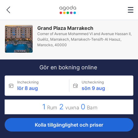
Grand Plaza Marrakech
Corner of Avenue Mohammed VI and Avenue Hassan II,
Guéliz, Marrakech, Marrakech-Tensift-Al Haouz,
Marocko, 40000
Gör en bokning online
Incheckning
Utcheckning
lör 8 aug
sön 9 aug
1
2
0
Rum
vuxna
Barn
Kolla tillgänglighet och priser