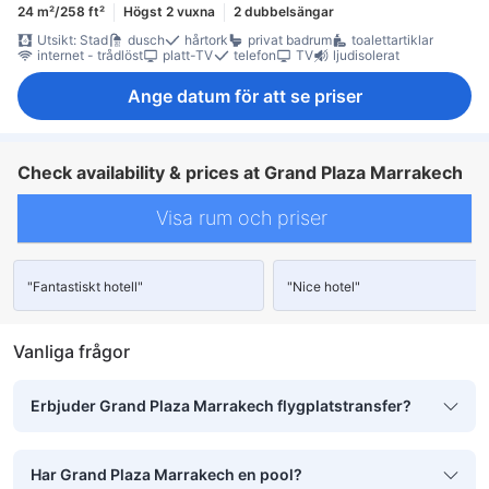
24 m²/258 ft²
Högst 2 vuxna
2 dubbelsängar
Utsikt: Stad
dusch
hårtork
privat badrum
toalettartiklar
internet - trådlöst
platt-TV
telefon
TV
ljudisolerat
Ange datum för att se priser
Check availability & prices at Grand Plaza Marrakech
Visa rum och priser
"Fantastiskt hotell"
"Nice hotel"
Vanliga frågor
Erbjuder Grand Plaza Marrakech flygplatstransfer?
Har Grand Plaza Marrakech en pool?