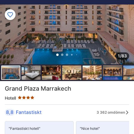
1/83
Stjärnklassificering: 4 stjärnor
Grand Plaza Marrakech
Hotell
8,8
Fantastiskt
3 362 omdömen
"Fantastiskt hotell"
"Nice hotel"