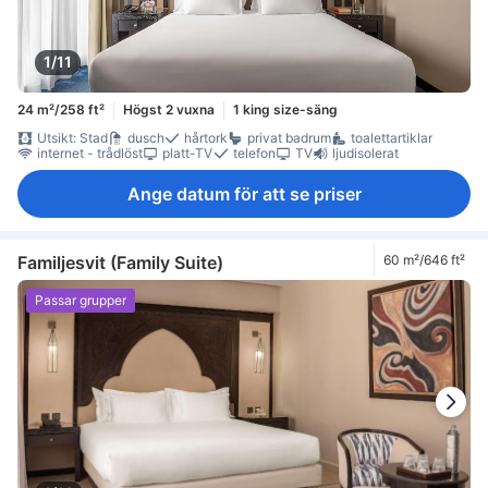
1/11
24 m²/258 ft²
Högst 2 vuxna
1 king size-säng
Utsikt: Stad
dusch
hårtork
privat badrum
toalettartiklar
internet - trådlöst
platt-TV
telefon
TV
ljudisolerat
Ange datum för att se priser
Familjesvit (Family Suite)
60 m²/646 ft²
Passar grupper