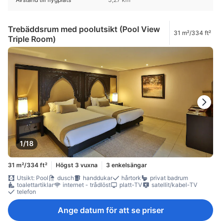
Trebäddsrum med poolutsikt (Pool View
31 m²/334 ft²
Triple Room)
1/18
31 m²/334 ft²
Högst 3 vuxna
3 enkelsängar
Utsikt: Pool
dusch
handdukar
hårtork
privat badrum
toalettartiklar
internet - trådlöst
platt-TV
satellit/kabel-TV
telefon
Ange datum för att se priser