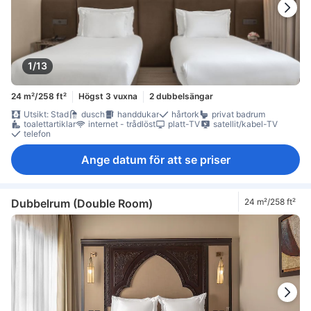
1/13
24 m²/258 ft²
Högst 3 vuxna
2 dubbelsängar
Utsikt: Stad
dusch
handdukar
hårtork
privat badrum
toalettartiklar
internet - trådlöst
platt-TV
satellit/kabel-TV
telefon
Ange datum för att se priser
Dubbelrum (Double Room)
24 m²/258 ft²