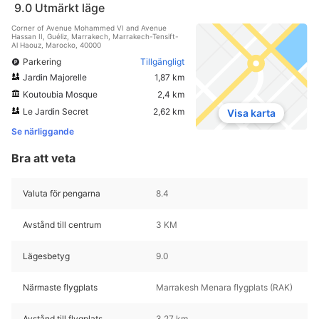
9.0
Utmärkt läge
Corner of Avenue Mohammed VI and Avenue
Hassan II, Guéliz, Marrakech, Marrakech-Tensift-
Al Haouz, Marocko, 40000
Parkering
Tillgängligt
Jardin Majorelle
1,87 km
Koutoubia Mosque
2,4 km
Le Jardin Secret
2,62 km
Visa karta
Se närliggande
Bra att veta
Valuta för pengarna
8.4
Avstånd till centrum
3 KM
Lägesbetyg
9.0
Närmaste flygplats
Marrakesh Menara flygplats (RAK)
Avstånd till flygplats
3,27 km