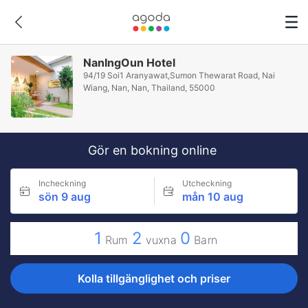
NanIngOun Hotel
94/19 Soi1 Aranyawat,Sumon Thewarat Road, Nai
Wiang, Nan, Nan, Thailand, 55000
Gör en bokning online
Incheckning
Utcheckning
sön 9 aug
mån 10 aug
1
2
0
Rum
vuxna
Barn
Kolla tillgänglighet och priser