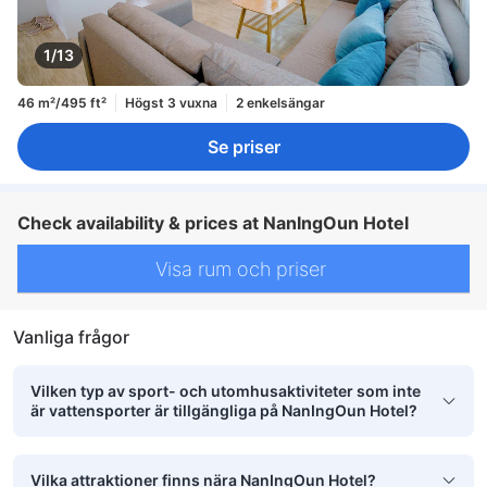
1/13
46 m²/495 ft²
Högst 3 vuxna
2 enkelsängar
Se priser
Check availability & prices at NanIngOun Hotel
Visa rum och priser
Vanliga frågor
Vilken typ av sport- och utomhusaktiviteter som inte
är vattensporter är tillgängliga på NanIngOun Hotel?
Vilka attraktioner finns nära NanIngOun Hotel?