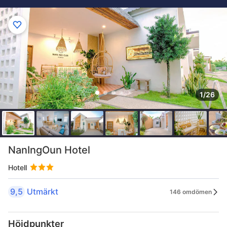
1/26
NanIngOun Hotel
Hotell
9,5
Utmärkt
146 omdömen
Höjdpunkter