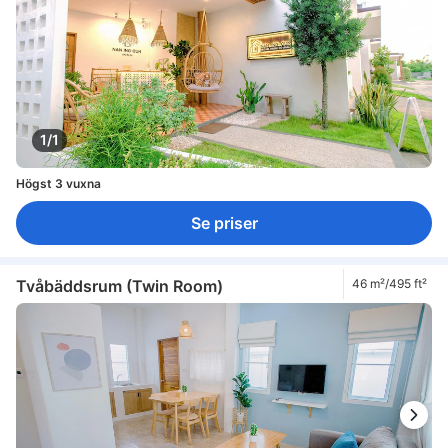
1/1
Högst 3 vuxna
Se priser
Tvåbäddsrum (Twin Room)
46 m²/495 ft²