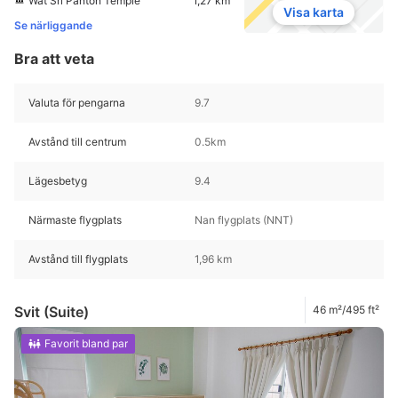
Wat Sri Panton Temple
1,27 km
Visa karta
Se närliggande
Bra att veta
Valuta för pengarna
9.7
Avstånd till centrum
0.5km
Lägesbetyg
9.4
Närmaste flygplats
Nan flygplats (NNT)
Avstånd till flygplats
1,96 km
Svit (Suite)
46 m²/495 ft²
Favorit bland par