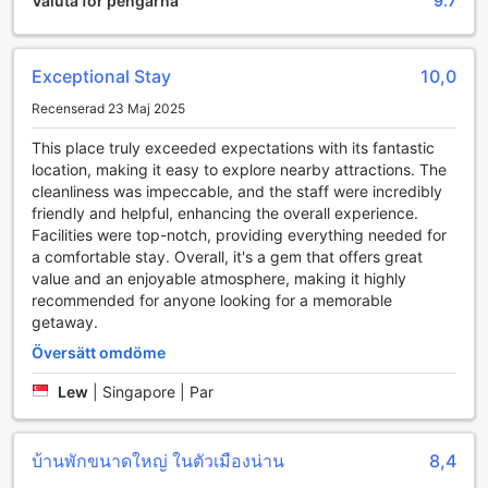
Valuta för pengarna
9.7
och skapa nya vänskapsband. Med bekväma sittplatser
och en inbjudande miljö är det här en idealisk plats för att
varva ner efter en dag av utforskande.
Exceptional Stay
10,0
I TV-området kan gästerna njuta av ett brett utbud av
program och filmer, vilket gör det till en perfekt plats för
Recenserad 23 Maj 2025
både avkoppling och underhållning. Oavsett om du vill se
på en spännande film eller bara luta dig tillbaka och njuta
This place truly exceeded expectations with its fantastic
av en sportmatch, erbjuder denna gemensamma yta något
location, making it easy to explore nearby attractions. The
för alla. NanIngOun Hotel ser till att du har tillgång till en
cleanliness was impeccable, and the staff were incredibly
trivsam och social atmosfär, där underhållning och
friendly and helpful, enhancing the overall experience.
gemenskap går hand i hand.
Facilities were top-notch, providing everything needed for
a comfortable stay. Overall, it's a gem that offers great
Bekvämlighetsfaciliteter på NanIngOun Hotel
value and an enjoyable atmosphere, making it highly
recommended for anyone looking for a memorable
NanIngOun Hotel i Nan, Thailand, erbjuder sina gäster en
getaway.
rad bekvämlighetsfaciliteter som gör vistelsen både
Översätt omdöme
bekväm och njutbar. En av de mest framstående
faciliteterna är det kostnadsfria Wi-Fi-nätverket som finns
Lew
|
Singapore | Par
tillgängligt i alla rum. Oavsett om du är här för att arbeta,
hålla kontakten med nära och kära eller utforska lokala
attraktioner online, kan du enkelt göra det från ditt eget
บ้านพักขนาดใหญ่ ในตัวเมืองน่าน
8,4
rum utan extra kostnad. Detta gör hotellet till ett utmärkt