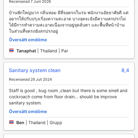
val för både affärsresenärer och turister som vill ha tillgång
Recenserad 7 Juni 2026
till internet dygnet runt.
บ้านพักใหญ่มาก กลิ่นหอม มีที่จอดรถในร่ม พนักงานอัธยาศัยดี แต่
Dessutom skapar den snabba och pålitliga
อยากให้ปรับปรุงเริ่องความสะอาด บางจุดจะยังมีความสกปรกไม่
internetuppkopplingen en idealisk miljö för att planera dina
ได้มีการทำความสะอาดเนื่องจากอยู่จุดลับตา และพื้นที่หน้าบ้าน
aktiviteter i Nan. Med möjligheten att streama filmer, delta i
ในส่วนที่จดรถยังสกปรกอยู่
videokonferenser eller bara surfa på nätet, kan du känna
dig som hemma även när du är långt borta. NanIngOun
Översätt omdöme
Hotel ser verkligen till att alla gäster har de bekvämligheter
som behövs för en stressfri och produktiv vistelse.
Tanaphat
|
Thailand | Par
Transportmöjligheter på NanIngOun Hotel
Sanitary system clean
8,4
NanIngOun Hotel erbjuder sina gäster bekväma och
Recenserad 29 Juli 2024
praktiska transportmöjligheter för att säkerställa en smidig
vistelse i den vackra staden Nan. Hotellet har en rymlig
Staff is good , bug room ,clean but there is some smell and
bilparkering som är belägen på plats, vilket ger gästerna
cockroach come from floor drain... should be improve
enkel tillgång till sina fordon under hela sin vistelse. Oavsett
sanitary system.
om du anländer med egen bil eller planerar att hyra en, kan
Översätt omdöme
du vara säker på att det finns gott om parkeringsutrymme
tillgängligt.
Ben
|
Thailand | Grupp
Det bästa av allt är att parkeringen är helt gratis för alla
gäster, vilket gör det ännu mer bekvämt att utforska
området utan att behöva oroa sig för extra kostnader. Med