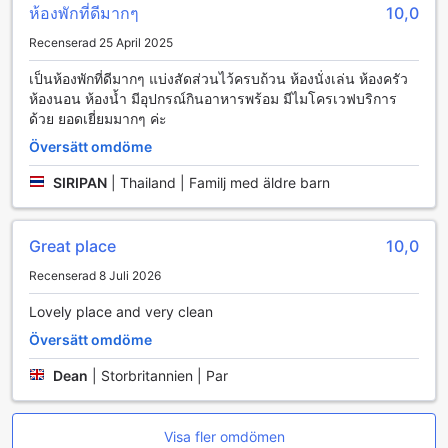
ห้องพักที่ดีมากๆ
10,0
den trygga och lättillgängliga parkeringen kan du enkelt ge
dig ut på äventyr och upptäcka de kulturella skatterna och
Recenserad 25 April 2025
natursköna vyerna i Nan, för att sedan återvända till
hotellet för en avkopplande kväll.
เป็นห้องพักที่ดีมากๆ แบ่งสัดส่วนไว้ครบถ้วน ห้องนั่งเล่น ห้องครัว
ห้องนอน ห้องน้ำ มีอุปกรณ์กินอาหารพร้อม มีไมโครเวฟบริการ
Rumfaciliteter på NanIngOun Hotel
ด้วย ยอดเยี่ยมมากๆ ค่ะ
Översätt omdöme
NanIngOun Hotel erbjuder en bekväm och avkopplande
miljö för sina gäster med moderna rum som är utrustade
SIRIPAN
|
Thailand | Familj med äldre barn
med en rad förstklassiga faciliteter. Varje rum har
luftkonditionering för att säkerställa en behaglig temperatur
oavsett väderförhållanden utanför. För underhållning finns
Great place
10,0
en TV med satellit- och kabelkanaler, så att du kan njuta av
dina favoritprogram när som helst. Dessutom erbjuds gratis
Recenserad 8 Juli 2026
flaskvatten och snabbkaffe för att ge dig en extra bekväm
Lovely place and very clean
start på dagen.
Rummen är också utrustade med ett kylskåp, perfekt för
Översätt omdöme
att förvara snacks och drycker under din vistelse. Du
kommer att uppskatta de välfyllda toalettartiklarna som
Dean
|
Storbritannien | Par
tillhandahålls, vilket gör att du kan koppla av och fräscha
upp dig efter en lång dag av sightseeing.
Mörkläggningsgardinerna garanterar en god natts sömn,
Visa fler omdömen