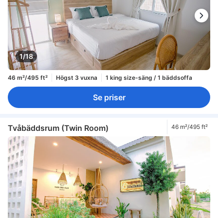
1/18
46 m²/495 ft²
Högst 3 vuxna
1 king size-säng / 1 bäddsoffa
Se priser
Tvåbäddsrum (Twin Room)
46 m²/495 ft²