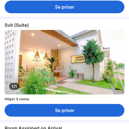
Se priser
Svit (Suite)
1/1
Högst 3 vuxna
Se priser
Room Assigned on Arrival