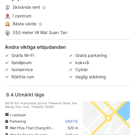
Skinande rent
I centrum
Bästa värde
550 meter till Wat Suan Tan
Andra viktiga erbjudanden
Gratis Wi-Fi
Gratis parkering
familjerum
kokvrå
taxiservice
Cyklar
Rökfria rum
daglig städning
9.4
Utmärkt läge
94/19 Soi1 Aranyawat,Sumon Thewarat Road, Nai
Wiang, Nan, Nan, Thailand, 55000
I centrum
Parkering
GRATIS
Wat Phra That Chang Kham
520 m