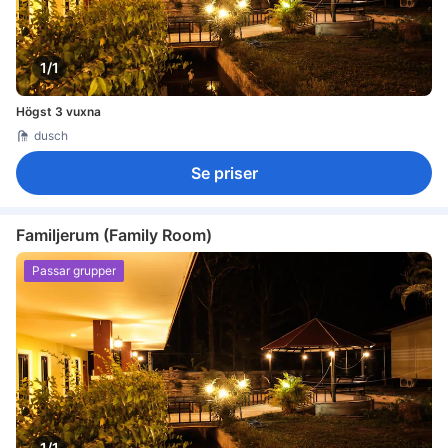
1/1
Högst 3 vuxna
dusch
Se priser
Familjerum (Family Room)
Passar grupper
1/1