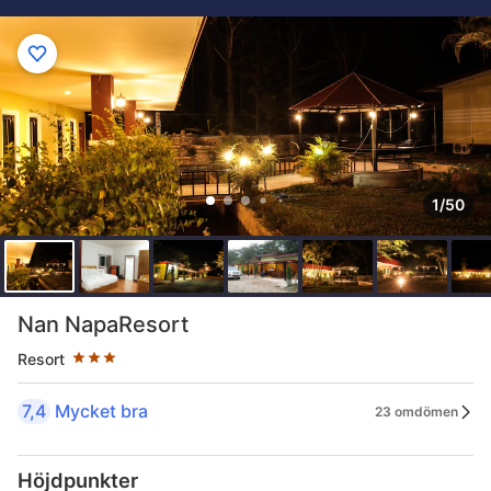
1/50
Stjärnklassificering: 3 stjärnor
Nan NapaResort
Resort
7,4
Mycket bra
23 omdömen
Höjdpunkter