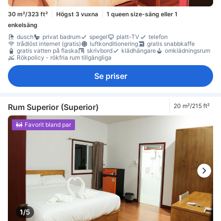
30 m²/323 ft²
Högst 3 vuxna
1 queen size-säng eller 1
enkelsäng
dusch
privat badrum
spegel
platt-TV
telefon
trådlöst internet (gratis)
luftkonditionering
gratis snabbkaffe
gratis vatten på flaska
skrivbord
klädhängare
omklädningsrum
Rökpolicy - rökfria rum tillgängliga
Se priser
Rum Superior (Superior)
20 m²/215 ft²
Favorit bland par
1/5