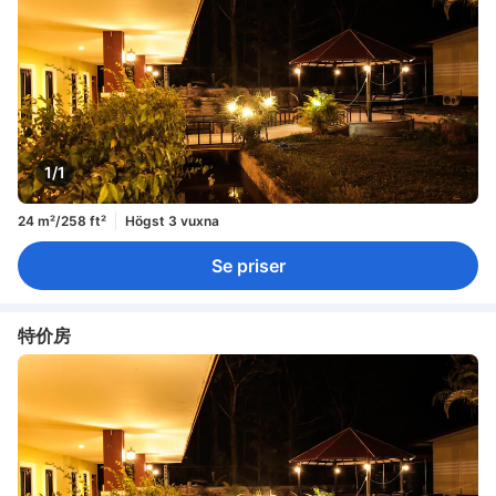
1/1
24 m²/258 ft²
Högst 3 vuxna
Se priser
特价房