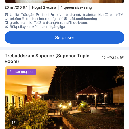
20 m²/215 ft²
Högst 2 vuxna
1 queen size-säng
Utsikt: Trädgård
dusch
privat badrum
toalettartiklar
platt-TV
telefon
trådlöst internet (gratis)
luftkonditionering
gratis snabbkaffe
balkong/terrass
skrivbord
Rökpolicy - rökfria rum tillgängliga
Se priser
Trebäddsrum Superior (Superior Triple
32 m²/344 ft²
Room)
Passar grupper
1/1