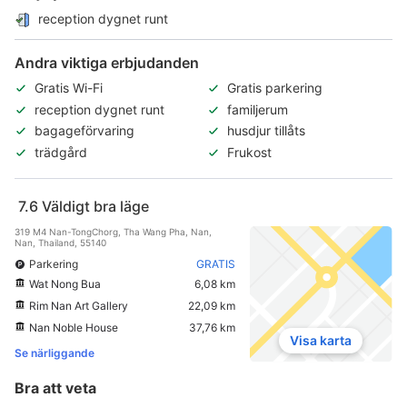
reception dygnet runt
Andra viktiga erbjudanden
Gratis Wi-Fi
Gratis parkering
reception dygnet runt
familjerum
bagageförvaring
husdjur tillåts
trädgård
Frukost
7.6
Väldigt bra läge
319 M4 Nan-TongChorg, Tha Wang Pha, Nan,
Nan, Thailand, 55140
Parkering
GRATIS
Wat Nong Bua
6,08 km
Rim Nan Art Gallery
22,09 km
Nan Noble House
37,76 km
Visa karta
Se närliggande
Bra att veta