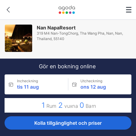
Nan NapaResort
319 M4 Nan-TongChorg, Tha Wang Pha, Nan, Nan,
Thailand, 55140
Gör en bokning online
Incheckning
Utcheckning
tis 11 aug
ons 12 aug
1
2
0
Rum
vuxna
Barn
Kolla tillgänglighet och priser