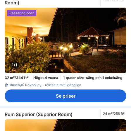
Room)
Passar grupper
1/1
32 m²/344 ft²
Högst 4 vuxna
1 queen size-säng och 1 enkelsäng
dusch
Rökpolicy - rökfria rum tillgängliga
Se priser
Rum Superior (Superior Room)
24 m²/258 ft²