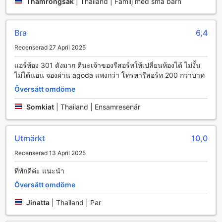
Thamrongsak
|
Thailand | Familj med små barn
Bekvämlighetsfaciliteter på Nan NapaResort
Nan NapaResort erbjuder en rad bekvämlighetsfaciliteter
Bra
6,4
som gör din vistelse både bekväm och avkopplande. För
gäster som har behov av att fräscha upp sina kläder, finns
Recenserad 27 April 2025
det en effektiv tvättservice samt kemtvätt tillgänglig. Detta
แอร์ห้อง 301 ดังมาก ดีนะเจ้าของรีสอร์ทให้เปลี่ยนห้องได้ ไม่งั้น
säkerställer att du alltid ser ditt bästa ut, oavsett om du är
ไม่ได้นอน จองผ่าน agoda แพงกว่า โทรหารีสอร์ท 200 กว่าบาท
på en affärsresa eller en semester. Dessutom erbjuder
resorten daglig städning, vilket innebär att ditt rum alltid
Översätt omdöme
hålls i toppskick, så att du kan fokusera på att njuta av din
tid i Nan.
Somkiat
|
Thailand | Ensamresenär
För dem som behöver hålla sig uppkopplade, erbjuder Nan
NapaResort gratis wi-fi i alla rum samt wi-fi i allmänna
utrymmen, vilket gör det enkelt att surfa på nätet eller hålla
Utmärkt
10,0
kontakten med nära och kära. Resorten har även ett
Recenserad 13 April 2025
särskilt rökområde för gäster som önskar njuta av en
cigarett i en avskild miljö. Slutligen, för att underlätta din
ที่พักดีค่ะ แนะนำ
resa, finns det också en förvaring för bagage, vilket ger dig
Översätt omdöme
friheten att utforska området utan att behöva bära på
tunga väskor.
Jinatta
|
Thailand | Par
Transportmöjligheter på Nan NapaResort