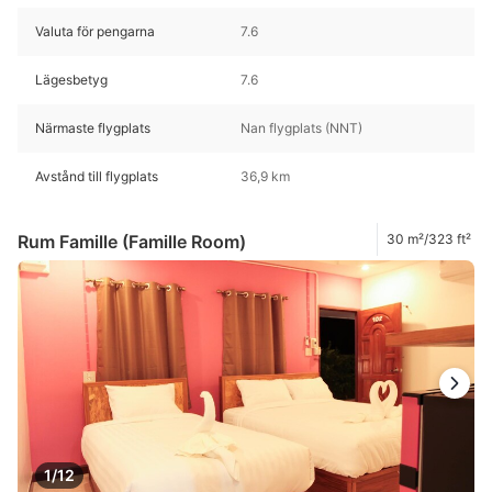
Valuta för pengarna
7.6
Lägesbetyg
7.6
Närmaste flygplats
Nan flygplats (NNT)
Avstånd till flygplats
36,9 km
Rum Famille (Famille Room)
30 m²/323 ft²
1/12