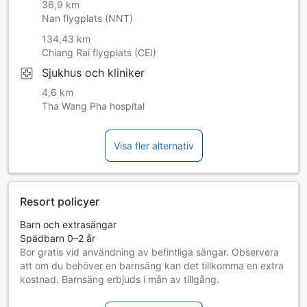
36,9 km
Nan flygplats (NNT)
134,43 km
Chiang Rai flygplats (CEI)
Sjukhus och kliniker
4,6 km
Tha Wang Pha hospital
Visa fler alternativ
Resort policyer
Barn och extrasängar
Spädbarn 0–2 år
Bor gratis vid användning av befintliga sängar. Observera
att om du behöver en barnsäng kan det tillkomma en extra
kostnad. Barnsäng erbjuds i mån av tillgång.
Barn 3–12 år
Bor gratis om befintliga sängar används.