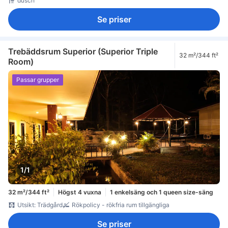
dusch
Se priser
Trebäddsrum Superior (Superior Triple
32 m²/344 ft²
Room)
Passar grupper
1/1
32 m²/344 ft²
Högst 4 vuxna
1 enkelsäng och 1 queen size-säng
Utsikt: Trädgård
Rökpolicy - rökfria rum tillgängliga
Se priser