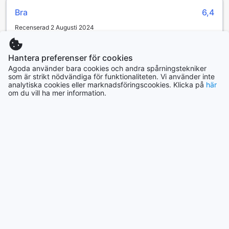
Bra
6,4
Nan NapaResort erbjuder sina gäster bekväma och
praktiska transportmöjligheter för att göra vistelsen så
Recenserad 2 Augusti 2024
smidig som möjligt. Hotellet har en rymlig parkering på
plats, vilket gör det enkelt för bilburna resenärer att
ทำเลที่ตั้งดีแต่ห้องดูเก่าความสะอาดไม่ค่อยดีเท่ารัยแต่ก็โอเค
parkera sina fordon utan krångel. Denna parkering är helt
รสำหรับราคาที่พักพนักงานดูแลดีเมื่อเกิดปัญหาก็สามารถแก้ไข
Hantera preferenser för cookies
gratis, vilket innebär att du kan njuta av din tid på resorten
โดยไม่ต้องรอสามารถเปลี่ยนห้องได้เลย ประทับใจมาก แนะนำค่ะ
Agoda använder bara cookies och andra spårningstekniker
utan att behöva oroa dig för extra kostnader relaterade till
som är strikt nödvändiga för funktionaliteten. Vi använder inte
สำหรับผู้ที่ต้องการความเป็นส่วนตัว อาหารการกินก็หาได้ง่ายค่ะ
analytiska cookies eller marknadsföringscookies. Klicka på
här
parkering.
ปล.ความสะอาดไม่ค่อยดีอาจเป็็็นเพราะที่พักน่าจะก่อตั้งมานาน
om du vill ha mer information.
Att ha en egen bil ger dig friheten att utforska den vackra
แต่โดยรวมโอเคค่ะ
regionen Nan och dess omgivningar i din egen takt. Med
Översätt omdöme
den kostnadsfria parkeringen på Nan NapaResort kan du
enkelt besöka lokala sevärdheter, kulturella platser och
Piyanan
|
Thailand | Ensamresenär
natursköna områden utan stress. Oavsett om du planerar
en kort utflykt eller en längre rundtur, erbjuder Nan
NapaResort en perfekt utgångspunkt för ditt äventyr.
Bra
6,8
Upplev komfort och avkoppling på Nan NapaResort
Recenserad 11 April 2022
เงียบสงบน่าไปพักผ่อน ขาดแต่แถวนั้นหาอาหารกินยากหน่อย
På Nan NapaResort i den pittoreska staden Nan, Thailand,
erbjuds en oas av komfort och avkoppling i varje rum. Varje
Översätt omdöme
rum är utrustat med luftkonditionering, vilket säkerställer en
behaglig temperatur oavsett tid på året. Gästerna kan njuta
KESSARAPORN
|
Thailand | Familj med äldre barn