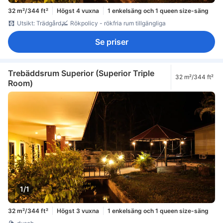
32 m²/344 ft²
Högst 4 vuxna
1 enkelsäng och 1 queen size-säng
Utsikt: Trädgård
Rökpolicy - rökfria rum tillgängliga
Se priser
Trebäddsrum Superior (Superior Triple
32 m²/344 ft²
Room)
1/1
32 m²/344 ft²
Högst 3 vuxna
1 enkelsäng och 1 queen size-säng