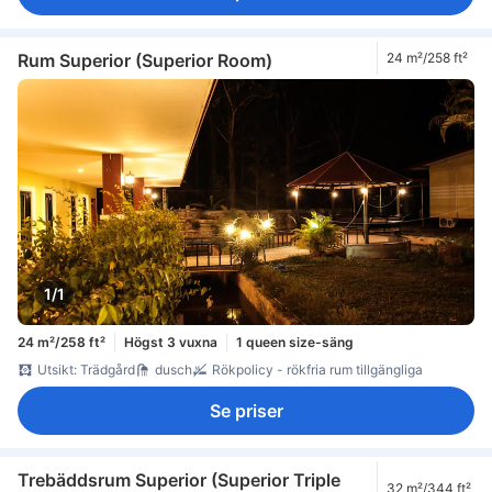
Rum Superior (Superior Room)
24 m²/258 ft²
1/1
24 m²/258 ft²
Högst 3 vuxna
1 queen size-säng
Utsikt: Trädgård
dusch
Rökpolicy - rökfria rum tillgängliga
Se priser
Trebäddsrum Superior (Superior Triple
32 m²/344 ft²