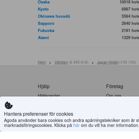
Osaka
10018 hote
Kyoto
6987 hote
Okinawa huvudö
5564 hote
Sapporo
2640 hote
Fukuoka
2181 hote
Atami
1329 hote
Hem
>
Världen
(
6 495 619
)
>
Japan Hotell
(
159 155
)
Hjälp
Företag
Hjälpcenter
Om oss
Vanliga frågor (FAQ)
Jobb
Integritetspolicy
Press
Hantera preferenser för cookies
Sälj inte min info
Utvalda guider
Agoda använder bara cookies och andra spårningstekniker som är strik
Policy för cookies
PointsMAX
marknadsföringscookies. Klicka på
här
om du vill ha mer information
Användarvillkor
Lagen om digitala tjänster (EU)
Riktlinjer för innehåll och