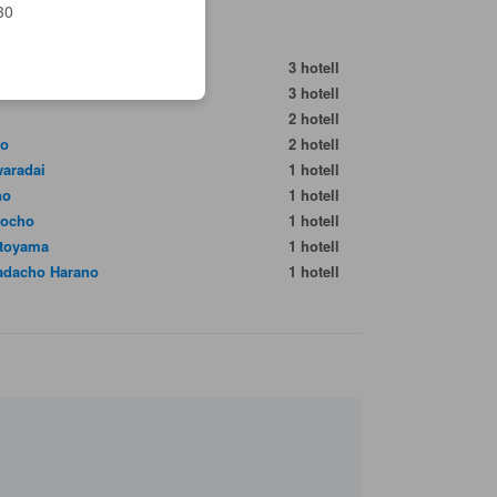
30
ya
3 hotell
3 hotell
2 hotell
ko
2 hotell
waradai
1 hotell
no
1 hotell
aocho
1 hotell
toyama
1 hotell
dacho Harano
1 hotell