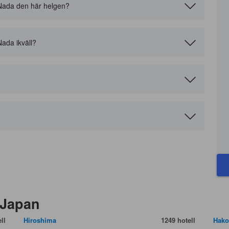
 i Nada den här helgen?
 Nada ikväll?
 Japan
ll
Hiroshima
1249 hotell
Hako