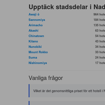
Upptäck stadsdelar i Na
Awaji ö
964 hote
Sannomiya
184 hote
Arimacho
135 hote
Akashi
63 hote
Chinatown
54 hote
Kitano
43 hote
Nunobiki
34 hote
Mount Rokko
33 hote
Suma
24 hote
Nishinomiya
17 hote
Vanliga frågor
Vilket är det genomsnittliga priset för ett hotell 