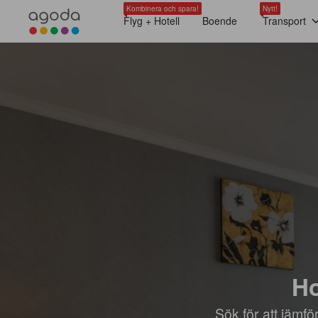
Kombinera och spara!
Nytt!
Flyg + Hotell
Boende
Transport
Ho
Sök för att jämf