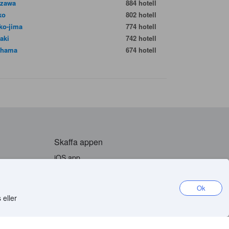
azawa
884 hotell
ko
802 hotell
ko-jima
774 hotell
aki
742 hotell
ohama
674 hotell
Skaffa appen
iOS app
Android app
oda
Ok
rs
 eller
mentation