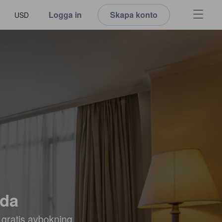
Logga in
Skapa konto
USD
ada
 gratis avbokning