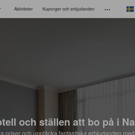
Aktiviteter
Kuponger och erbjudanden
tell och ställen att bo på i N
öra priser och upptäcka fantastiska erbjudanden med