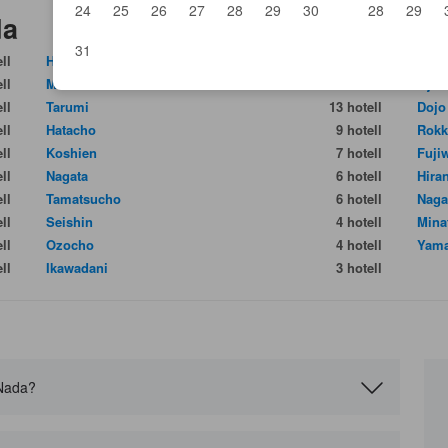
24
25
26
27
28
29
30
28
29
da
31
ll
Haborland
15 hotell
Ashi
ll
Miki
13 hotell
Oji
ll
Tarumi
13 hotell
Dojo
ll
Hatacho
9 hotell
Rok
ll
Koshien
7 hotell
Fuji
ll
Nagata
6 hotell
Hira
ll
Tamatsucho
6 hotell
Nag
ll
Seishin
4 hotell
Mina
ll
Ozocho
4 hotell
Yama
ll
Ikawadani
3 hotell
i Nada?