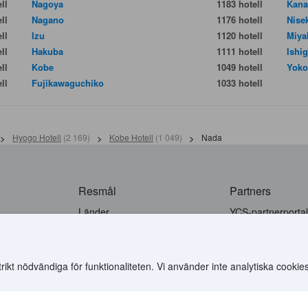
ll
Nagoya
1183 hotell
Kan
ll
Nagano
1176 hotell
Nise
ll
Izu
1120 hotell
Miya
ll
Hakuba
1111 hotell
Ishig
ll
Kobe
1049 hotell
Yok
ll
Fujikawaguchiko
1033 hotell
>
Hyogo Hotell
(
2 169
)
>
Kobe Hotell
(
1 049
)
>
Nada
Resmål
Partners
Länder
YCS-partnerportal
Alla flygrutter
Partner Hub
Annonsera på Ag
Samarbetspartne
t nödvändiga för funktionaliteten. Vi använder inte analytiska cookies
Agodas API-doku
.