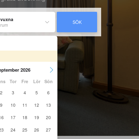
 vuxna
SÖK
 rum
eptember 2026
ns
Tor
Fre
Lör
Sön
2
3
4
5
6
9
10
11
12
13
16
17
18
19
20
23
24
25
26
27