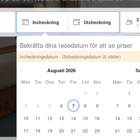
2
Incheckning
Utcheckning
1
Bekräfta dina resedatum för att se priser
Incheckningsdatum - Utcheckningsdatum
(0 nätter)
Augusti 2026
S
Mån
Tis
Ons
Tor
Fre
Lör
Sön
Mån
Tis
O
1
2
1
3
4
5
6
7
8
9
7
8
10
11
12
13
14
15
16
14
15
17
18
19
20
21
22
23
21
22