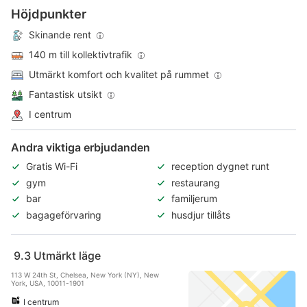
Höjdpunkter
Skinande rent
140 m till kollektivtrafik
Utmärkt komfort och kvalitet på rummet
Fantastisk utsikt
I centrum
Andra viktiga erbjudanden
Gratis Wi-Fi
reception dygnet runt
gym
restaurang
bar
familjerum
bagageförvaring
husdjur tillåts
9.3
Utmärkt läge
113 W 24th St, Chelsea, New York (NY), New
York, USA, 10011-1901
I centrum