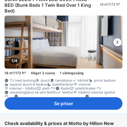
BED (Bunk Beds 1 Twin Bed Over 1 King
16 m²/172 ft²
Bed)
1/4
16 m²/172 ft²
Högst 3 vuxna
1 våningssäng
TV med textning
dusch
handdukar
hårtork
privat badrum
separat dusch & badkar
toalettartiklar
internet
internet - trådlöst
platt-TV
Radio
satellit/kabel-TV
streamingtjänst så som Netflix
telefon
trådlöst internet (gratis)
TV
Videostreaming såsom Netflix (mot avgift)
Adapter
artiklar för god sömn
eluttag nära sängen
ljudisolerat
Se priser
luftkonditionering
mörkläggningsgardiner
sängkläder
väckarklocka
väckningsservice
värme
gratis vatten på flaska
kylskåp
anslutande rum
Fönster
Fönster som kan öppnas
papperskorgar
sittmöbler
skrivbord
Uppfällbar säng
garderob
Barnsäng (på begäran)
brandsläckare
rökdetektor
Check availability & prices at Motto by Hilton New
Rökpolicy - rökfria rum tillgängliga
Säkerhets-/skyddsfunktioner