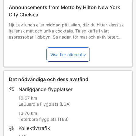
Announcements from Motto by Hilton New York
City Chelsea
Njut av lunch eller middag på Lulla’s, där du hittar klassisk
italiensk mat och unika cocktails. Ta en kaffe i vårt
espressobar i lobbyn. Se nedan för mat och aktiviteter:
Coffee and Espresso Bar: Kaffe- och espressobar finns i
vår lobby. Lulla’s: Upplev vår italienskinspirerade bar och
Visa fler alternativ
restaurang med New York-känsla. Lulla’s är en
fullservicerestaurang och craftbar som bjuder på
spännande smaker från hela världen, med en avslappnad
kvarterskänsla. Vi vill varje dag dela vår filosofi om att äta
Det nödvändiga och dess avstånd
enkel men god mat tillsammans med vänner och något gott
att dricka.
Närliggande flygplatser
Daglig obligatorisk destinationsavgift inkluderar: Premium-
WiFi; daglig mat- och dryckeskredit på 10 USD att
10,67 km
använda i restaurangen och kaffebaren; dagligt val av lokal
LaGuardia Flygplats (LGA)
meditationssession eller 45 minuters Rumble-pass på ett
13,76 km
lokalt gym; 2 flaskor premiumvatten dagligen.
Teterboro flygplats (TEB)
Daglig obligatorisk destinationsavgift inkluderar: Premium-
Kollektivtrafik
wifi; daglig mat- och dryckeskredit på 10 USD att använda
i restaurangen och kaffebaren; dagligt val mellan lokal