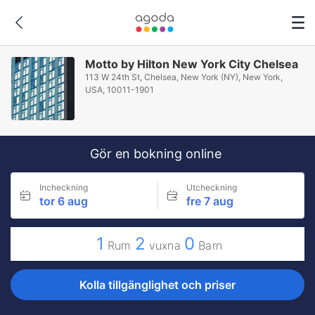
Motto by Hilton New York City Chelsea
113 W 24th St, Chelsea, New York (NY), New York,
USA, 10011-1901
Gör en bokning online
Incheckning
Utcheckning
tor 6 aug
fre 7 aug
1
2
0
Rum
vuxna
Barn
Kolla tillgänglighet och priser