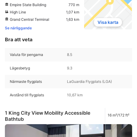
Empire State Building
770 m
High Line
1,07 km
Grand Central Terminal
1,63 km
Visa karta
Se närliggande
Bra att veta
Valuta för pengarna
8.5
Lägesbetyg
9.3
Närmaste flygplats
LaGuardia Flygplats (LGA)
Avstånd till flygplats
10,67 km
1 King City View Mobility Accessible
16 m²/172 ft²
Bathtub