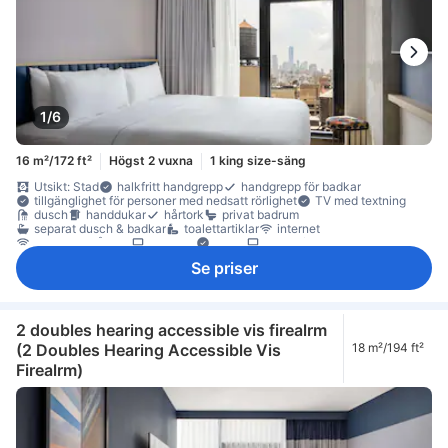
1/6
16 m²/172 ft²
Högst 2 vuxna
1 king size-säng
Utsikt: Stad
halkfritt handgrepp
handgrepp för badkar
tillgänglighet för personer med nedsatt rörlighet
TV med textning
dusch
handdukar
hårtork
privat badrum
separat dusch & badkar
toalettartiklar
internet
internet - trådlöst
platt-TV
Radio
satellit/kabel-TV
streamingtjänst så som Netflix
telefon
trådlöst internet (gratis)
Se priser
TV
Adapter
artiklar för god sömn
eluttag nära sängen
luftkonditionering
mörkläggningsgardiner
sängkläder
väckarklocka
väckningsservice
värme
gratis vatten på flaska
kylskåp
anslutande rum
Fönster
papperskorgar
sittmöbler
skrivbord
garderob
brandsläckare
rökdetektor
2 doubles hearing accessible vis firealrm
Rökpolicy - rökfria rum tillgängliga
Säkerhets-/skyddsfunktioner
(2 Doubles Hearing Accessible Vis
18 m²/194 ft²
värdeskåp för laptop
värdeskåp på rummet
Firealrm)