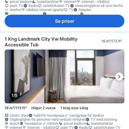
privat badrum
toalettartiklar
internet
internet - trådlöst
platt-TV
Radio
satellit/kabel-TV
streamingtjänst så som Netflix
telefon
trådlöst internet (gratis)
TV
Adapter
artiklar för god sömn
eluttag nära sängen
luftkonditionering
mörkläggningsgardiner
sängkläder
väckarklocka
Se priser
väckningsservice
värme
gratis vatten på flaska
kylskåp
anslutande rum
Fönster
Fönster som kan öppnas
papperskorgar
sittmöbler
skrivbord
garderob
brandsläckare
rökdetektor
Rökpolicy - rökfria rum tillgängliga
Säkerhets-/skyddsfunktioner
värdeskåp för laptop
1 Kng Landmark City Vw Mobility
16 m²/172 ft²
värdeskåp på rummet
Accessible Tub
1/5
16 m²/172 ft²
Högst 2 vuxna
1 king size-säng
Utsikt: Stad
halkfritt handgrepp
handgrepp för badkar
tillgänglighet för personer med nedsatt rörlighet
TV med textning
dusch
handdukar
hårtork
privat badrum
toalettartiklar
internet
internet - trådlöst
platt-TV
Radio
satellit/kabel-TV