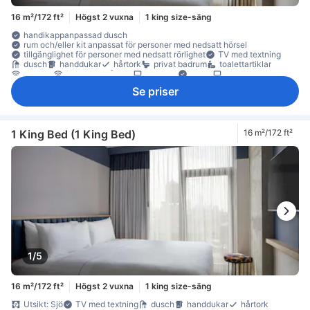
16 m²/172 ft²
Högst 2 vuxna
1 king size-säng
handikappanpassad dusch
rum och/eller kit anpassat för personer med nedsatt hörsel
tillgänglighet för personer med nedsatt rörlighet
TV med textning
dusch
handdukar
hårtork
privat badrum
toalettartiklar
internet
internet - trådlöst
platt-TV
Radio
satellit/kabel-TV
streamingtjänst så som Netflix
telefon
trådlöst internet (gratis)
Se priser
TV
Adapter
artiklar för god sömn
eluttag nära sängen
luftkonditionering
mörkläggningsgardiner
sängkläder
väckarklocka
väckningsservice
värme
gratis vatten på flaska
kylskåp
Fönster
Fönster som kan öppnas
papperskorgar
sittmöbler
skrivbord
garderob
brandsläckare
rökdetektor
1 King Bed (1 King Bed)
16 m²/172 ft²
Rökpolicy - rökfria rum tillgängliga
Säkerhets-/skyddsfunktioner
värdeskåp för laptop
värdeskåp på rummet
1/5
16 m²/172 ft²
Högst 2 vuxna
1 king size-säng
Utsikt: Sjö
TV med textning
dusch
handdukar
hårtork