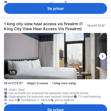
streamingtjänst så som Netflix
telefon
trådlöst internet (gratis)
TV
Adapter
artiklar för god sömn
eluttag nära sängen
Se priser
luftkonditionering
mörkläggningsgardiner
sängkläder
väckarklocka
väckningsservice
värme
gratis vatten på flaska
kylskåp
Fönster
Fönster som kan öppnas
papperskorgar
sittmöbler
skrivbord
garderob
brandsläckare
rökdetektor
Rökpolicy - rökfria rum tillgängliga
Säkerhets-/skyddsfunktioner
1 king city view hear access vis firealrm (1
16 m²/172 ft²
värdeskåp för laptop
värdeskåp på rummet
King City View Hear Access Vis Firealrm)
1/5
16 m²/172 ft²
Högst 2 vuxna
1 king size-säng
Utsikt: Stad
rum och/eller kit anpassat för personer med nedsatt hörsel
tillgänglighet för personer med nedsatt rörlighet
TV med textning
dusch
handdukar
hårtork
privat badrum
separat dusch & badkar
toalettartiklar
internet
internet - trådlöst
platt-TV
Radio
satellit/kabel-TV
Se priser
streamingtjänst så som Netflix
telefon
TV
Adapter