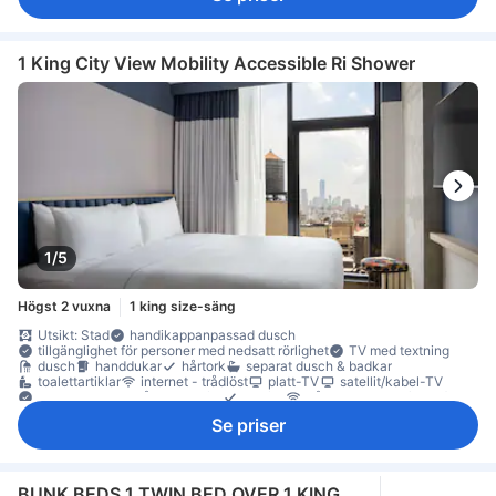
artiklar för god sömn
eluttag nära sängen
luftkonditionering
mörkläggningsgardiner
sängkläder
väckarklocka
väckningsservice
värme
gratis vatten på flaska
kylskåp
anslutande rum
Fönster
papperskorgar
sittmöbler
skrivbord
1 King City View Mobility Accessible Ri Shower
garderob
brandsläckare
rökdetektor
Rökpolicy - rökfria rum tillgängliga
Säkerhets-/skyddsfunktioner
värdeskåp för laptop
värdeskåp på rummet
1/5
Högst 2 vuxna
1 king size-säng
Utsikt: Stad
handikappanpassad dusch
tillgänglighet för personer med nedsatt rörlighet
TV med textning
dusch
handdukar
hårtork
separat dusch & badkar
toalettartiklar
internet - trådlöst
platt-TV
satellit/kabel-TV
streamingtjänst så som Netflix
telefon
trådlöst internet (gratis)
TV
luftkonditionering
mörkläggningsgardiner
värme
Se priser
gratis vatten på flaska
Fönster
Fönster som kan öppnas
skrivbord
Rökpolicy - rökfria rum tillgängliga
värdeskåp på rummet
BUNK BEDS 1 TWIN BED OVER 1 KING