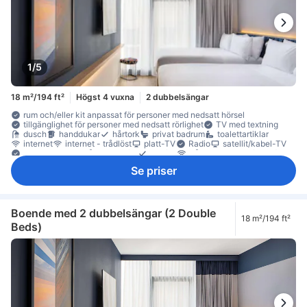
1/5
18 m²/194 ft²
Högst 4 vuxna
2 dubbelsängar
rum och/eller kit anpassat för personer med nedsatt hörsel
tillgänglighet för personer med nedsatt rörlighet
TV med textning
dusch
handdukar
hårtork
privat badrum
toalettartiklar
internet
internet - trådlöst
platt-TV
Radio
satellit/kabel-TV
streamingtjänst så som Netflix
telefon
trådlöst internet (gratis)
TV
Adapter
artiklar för god sömn
eluttag nära sängen
Se priser
luftkonditionering
mörkläggningsgardiner
sängkläder
väckarklocka
väckningsservice
värme
gratis vatten på flaska
kylskåp
Fönster
Fönster som kan öppnas
papperskorgar
sittmöbler
skrivbord
garderob
brandsläckare
rökdetektor
Rökpolicy - rökfria rum tillgängliga
Säkerhets-/skyddsfunktioner
Boende med 2 dubbelsängar (2 Double
18 m²/194 ft²
värdeskåp för laptop
värdeskåp på rummet
Beds)