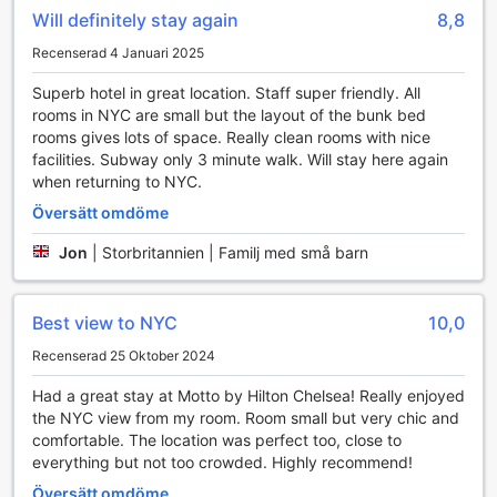
utrymmena. Detta gör det enkelt att dela dina upplevelser
Will definitely stay again
8,8
med vänner och familj eller att planera din nästa aktivitet i
Recenserad 4 Januari 2025
storstaden. Dessutom gör den smidiga express in- och
utcheckningen att du kan maximera din tid i New York,
Superb hotel in great location. Staff super friendly. All
utan att behöva stå i långa köer. Motto by Hilton New York
rooms in NYC are small but the layout of the bunk bed
City Chelsea är verkligen en oas av bekvämlighet mitt i
rooms gives lots of space. Really clean rooms with nice
stadens puls.
facilities. Subway only 3 minute walk. Will stay here again
when returning to NYC.
Transportmöjligheter på Motto by Hilton New York City
Översätt omdöme
Chelsea
Jon
|
Storbritannien | Familj med små barn
Motto by Hilton New York City Chelsea erbjuder sina gäster
bekväma transportmöjligheter för att göra deras vistelse i
den pulserande staden så smidig som möjligt. Hotellet har
Best view to NYC
10,0
en egen biluthyrningstjänst, vilket ger gästerna friheten att
utforska New York City och dess omgivningar i sin egen
Recenserad 25 Oktober 2024
takt. Oavsett om du planerar att besöka ikoniska platser
som Central Park eller ta en tur till de trendiga kvarteren i
Had a great stay at Motto by Hilton Chelsea! Really enjoyed
Brooklyn, är det enkelt att hyra en bil direkt från hotellet.
the NYC view from my room. Room small but very chic and
För dem som föredrar att köra själva, erbjuder Motto by
comfortable. The location was perfect too, close to
Hilton New York City Chelsea även en praktisk parkering
everything but not too crowded. Highly recommend!
på plats. Detta innebär att du kan ställa din bil tryggt och
Översätt omdöme