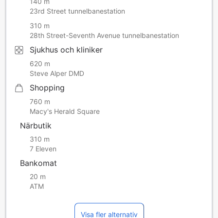
140 m
meditationssession eller 45-minuters Rumble-pass på ett
23rd Street tunnelbanestation
lokalt gym; 2 flaskor premiumvatten dagligen.
310 m
Daglig obligatorisk destinationsavgift inkluderar: premium-
28th Street-Seventh Avenue tunnelbanestation
wifi; daglig mat- och dryckeskredit på 10 USD att använda
i restaurangen och kaffebaren; dagligen val mellan lokal
Sjukhus och kliniker
meditationssession eller 45 minuters Rumble-pass på ett
620 m
lokalt gym; 2 flaskor premiumvatten per dag.
Steve Alper DMD
Shopping
760 m
Macy's Herald Square
Närbutik
310 m
7 Eleven
Bankomat
20 m
ATM
Visa fler alternativ