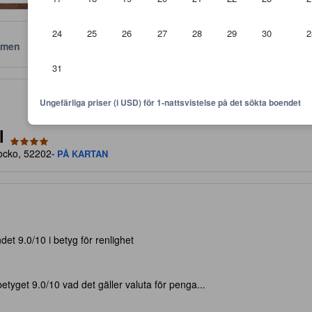
24
25
26
27
28
29
30
2
men
Läge
Policyer
31
vämligheter, gästomdömen och rumsstorlek.
Ungefärliga priser (i USD) för 1-nattsvistelse på det sökta boendet
l
rocko, 52202
- PÅ KARTAN
et 9.0/10 i betyg för renlighet
tyget 9.0/10 vad det gäller valuta för penga...