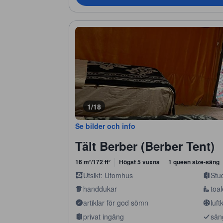
1/18
Se bilder och info
Tält Berber (Berber Tent)
16 m²/172 ft²
Högst 5 vuxna
1 queen size-säng
Utsikt: Utomhus
Stu
handdukar
toal
artiklar för god sömn
luft
privat ingång
sän