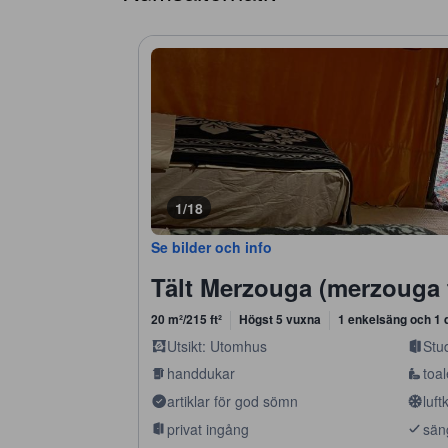
1/18
Se bilder och info
Tält Merzouga (merzouga 
20 m²/215 ft²
Högst 5 vuxna
1 enkelsäng och 1 
Utsikt: Utomhus
Stu
handdukar
toal
artiklar för god sömn
luft
privat ingång
sän