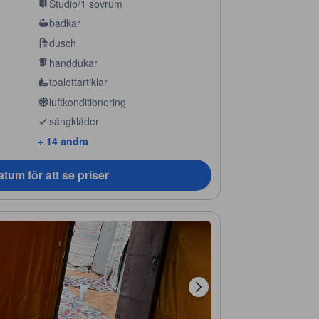
Studio/1 sovrum
badkar
dusch
handdukar
toalettartiklar
luftkonditionering
sängkläder
+ 14 andra
tum för att se priser