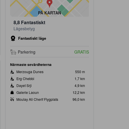
PÅ KARTAN
8,8
Fantastiskt
Lägesbetyg
Fantastiskt läge
Parkering
GRATIS
Närmaste sevärdheterna
Merzouga Dunes
550 m
Erg Chebbi
1,7 km
Dayet Srji
4,9 km
Galerie Laoun
12,2 km
Moulay Ali Cherif Flygplats
96,0 km