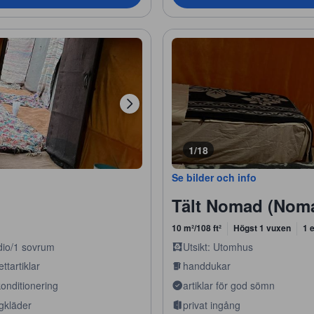
1/18
Se bilder och info
Tält Nomad (Noma
10 m²/108 ft²
Högst 1 vuxen
1 
dio/1 sovrum
Utsikt: Utomhus
ettartiklar
handdukar
konditionering
artiklar för god sömn
gkläder
privat ingång