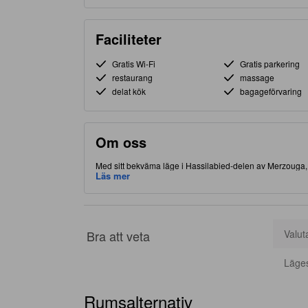
Faciliteter
Gratis Wi-Fi
Gratis parkering
restaurang
massage
delat kök
bagageförvaring
Om oss
Med sitt bekväma läge i Hassilabied-delen av Merzouga, gö
matställen.
Läs mer
Bra att veta
Valut
Läge
Rumsalternativ