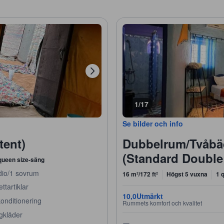
1/17
Se bilder och info
tent)
Dubbelrum/Tvåbä
(Standard Double
queen size-säng
dio/1 sovrum
16 m²/172 ft²
Högst 5 vuxna
1 
ettartiklar
10,0
Utmärkt
konditionering
Rummets komfort och kvalitet
gkläder