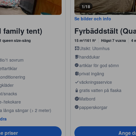
1/18
Se bilder och info
family tent)
Fyrbäddstält (Qua
1 queen size-säng
15 m²/161 ft²
Högst 7 vuxna
4 
Utsikt: Utomhus
handdukar
dio/1 sovrum
artiklar för god sömn
ettartiklar
privat ingång
konditionering
väckningsservice
gkläder
gratis vatten på flaska
kt/snacks
Matbord
e-/tekokare
papperskorgar
ra långa sängar (> 2 meter)
ndra
e priser
Ange da