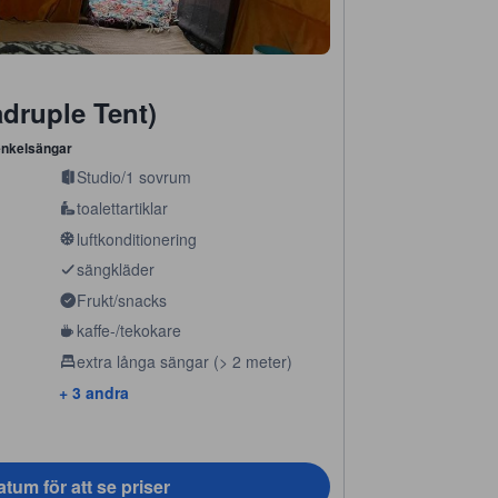
druple Tent)
enkelsängar
Studio/1 sovrum
toalettartiklar
luftkonditionering
sängkläder
Frukt/snacks
kaffe-/tekokare
extra långa sängar (> 2 meter)
+ 3 andra
tum för att se priser