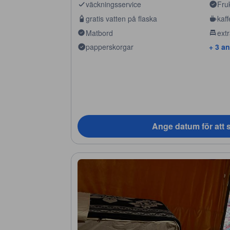
väckningsservice
Fru
gratis vatten på flaska
kaff
Matbord
ext
papperskorgar
+ 3 a
Ange datum för att s