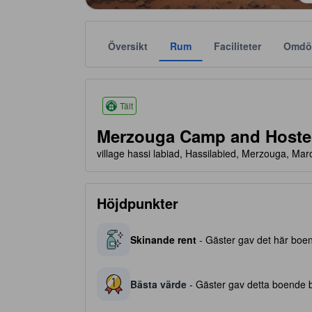
Översikt
Rum
Faciliteter
Omdö
Stjärnklassificeringar baseras bland annat på bek
tooltip
4 av 5 stjärnor
Tält
Merzouga Camp and Hoste
village hassi labiad, Hassilabied, Merzouga, Ma
Höjdpunkter
Skinande rent
- Gäster gav det här boend
Bästa värde
- Gäster gav detta boende be