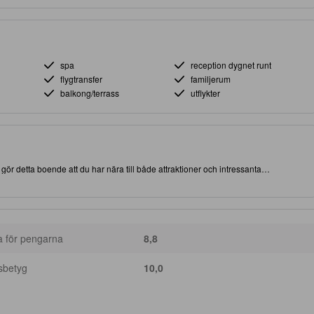
spa
reception dygnet runt
flygtransfer
familjerum
balkong/terrass
utflykter
r detta boende att du har nära till både attraktioner och intressanta
a för pengarna
8,8
sbetyg
10,0