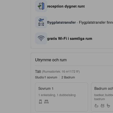
reception dygnet runt
flygplatstransfer
- Flygplatstransfer finns
gratis Wi-Fi i samtliga rum
Utrymme och rum
Tält
(Rumsstorlek: 16 m²/172 ft²)
Studio/1 sovrum
2 Badrum
Sovrum 1
Badrum och 
1 enkelsäng, 1 dubbelsäng
badkar, bubb
badrum