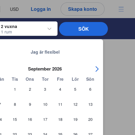
u ser är därför alltid autentiska.
språk
a
Logga in
Skapa konto
USD
att välja
2 vuxna
SÖK
1 rum
ltangenterna för att navigera genom in- och utcheckningsdatumen. När du väl
Tillbaka till sökresultaten
Jag är flexibel
September 2026
ån
Tis
Ons
Tor
Fre
Lör
Sön
1
2
3
4
5
6
7
8
9
10
11
12
13
4
15
16
17
18
19
20
1
22
23
24
25
26
27