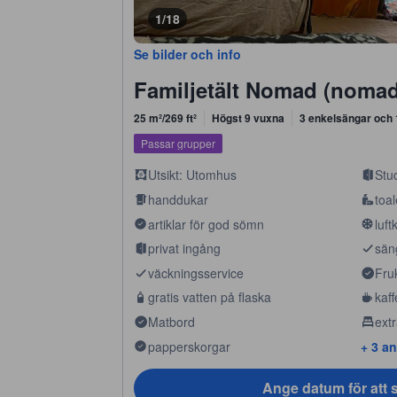
1/18
Se bilder och info
Familjetält Nomad (nomad 
25 m²/269 ft²
Högst 9 vuxna
3 enkelsängar och 
Passar grupper
Utsikt: Utomhus
Stu
handdukar
toal
artiklar för god sömn
luft
privat ingång
sän
väckningsservice
Fru
gratis vatten på flaska
kaff
Matbord
ext
papperskorgar
+ 3 a
Ange datum för att s