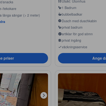
Utsikt: Utomhus
kt/snacks
1 Badrum
e-/tekokare
bubbelbadkar
ra långa sängar (> 2 meter)
Dusch med duschkabin
ndra
privat badrum
artiklar för god sömn
privat ingång
väckningsservice
e priser
Ange da