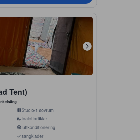
d Tent)
enkelsäng
Studio/1 sovrum
toalettartiklar
luftkonditionering
sängkläder