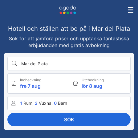
Hotell och ställen att bo på i Mar del Plata
Sök för att jämföra priser och upptäcka fantastiska
erbjudanden med gratis avbokning
Mar del Plata
Incheckning
Utcheckning
fre 7 aug
lör 8 aug
1
Rum,
2
Vuxna,
0
Barn
SÖK