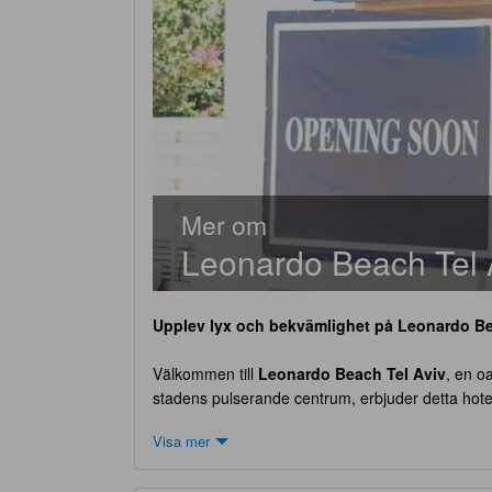
Mer om
Leonardo Beach Tel 
Upplev lyx och bekvämlighet på
Leonardo Be
Välkommen till
Leonardo Beach Tel Aviv
, en o
stadens pulserande centrum, erbjuder detta hotell 
för affärer eller nöje, är
Leonardo Beach Tel Av
Visa mer
rum, som alla har renoverats senast 2010 för att 
12:00, vilket ger dig gott om tid att njuta av din vis