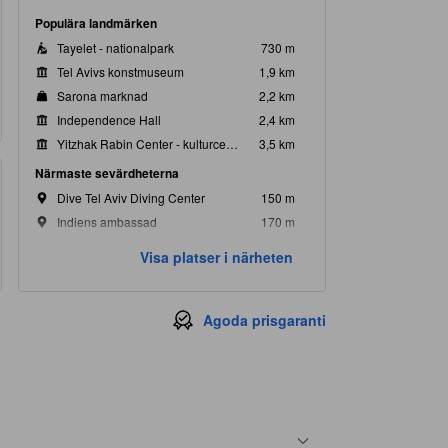
Populära landmärken
Tayelet - nationalpark
730 m
Tel Avivs konstmuseum
1,9 km
Sarona marknad
2,2 km
Independence Hall
2,4 km
Yitzhak Rabin Center - kulturcenter
3,5 km
Närmaste sevärdheterna
Dive Tel Aviv Diving Center
150 m
Indiens ambassad
170 m
Shiroko
210 m
Visa platser i närheten
ISSTA Travel Agency, Ben Yehuda St
230 m
Sri Lankas ambassad
300 m
Agoda prisgaranti