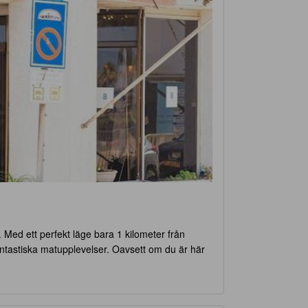
. Med ett perfekt läge bara 1 kilometer från
 fantastiska matupplevelser. Oavsett om du är här
stelse. Hotellet har 134 moderna och välutrustade
rån klockan 15:00 och utcheckning fram till
dern 2 till 12 år kan bo gratis, vilket gör det till