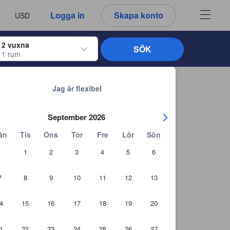
språk
a
Logga in
Skapa konto
USD
att välja
2 vuxna
SÖK
1 rum
ltangenterna för att navigera genom in- och utcheckningsdatumen. När du väl
Tillbaka till sökresultaten
Jag är flexibel
September 2026
ån
Tis
Ons
Tor
Fre
Lör
Sön
1
2
3
4
5
6
7
8
9
10
11
12
13
4
15
16
17
18
19
20
1
22
23
24
25
26
27