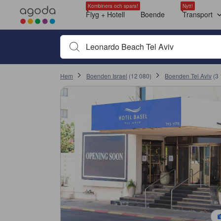
Kombinera och spara!
Nytt!
Flyg + Hotell
Boende
Transport
Börja skriva boendets namn eller nyckelord för att söka,
Hem
Boenden Israel
(
12 080
)
Boenden Tel Aviv
(
3