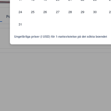
24
25
26
27
28
29
30
2
Policyer
31
 är riktlinjer för vilken nivå av komfort, faciliteter samt bekvämlighete
Ungefärliga priser (i USD) för 1-nattsvistelse på det sökta boendet