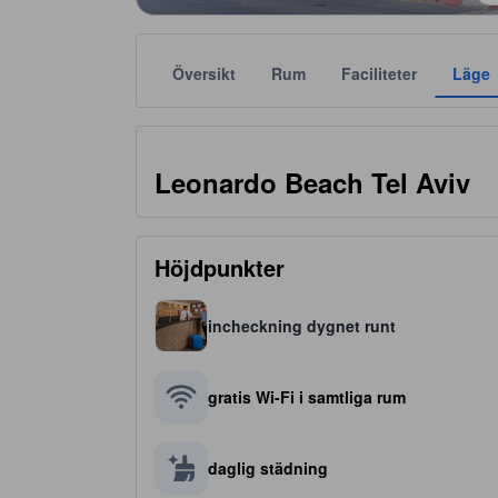
Översikt
Rum
Faciliteter
Läge
Stjärnklassificeringar tillhandahålls av boendena och
tooltip
Leonardo Beach Tel Aviv
Höjdpunkter
incheckning dygnet runt
gratis Wi-Fi i samtliga rum
daglig städning