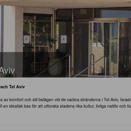
Aviv
ach Tel Aviv
as av komfort och stil belägen vid de vackra stränderna i Tel Aviv, Israel
en idealisk bas för att utforska stadens rika kultur, livliga nattliv och
iv
den perfekta platsen för att koppla av och njuta av en oförglömlig vi
säkerställa en hög standard av komfort och stil. Incheckning är möjlig f
telse. För familjer är hotellets barnpolicy särskilt fördelaktig, då barn i ål