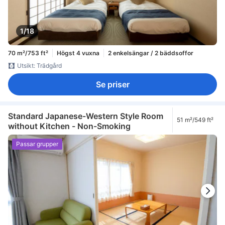
1/18
70 m²/753 ft²
Högst 4 vuxna
2 enkelsängar / 2 bäddsoffor
Utsikt: Trädgård
Se priser
Standard Japanese-Western Style Room
51 m²/549 ft²
without Kitchen - Non-Smoking
Passar grupper