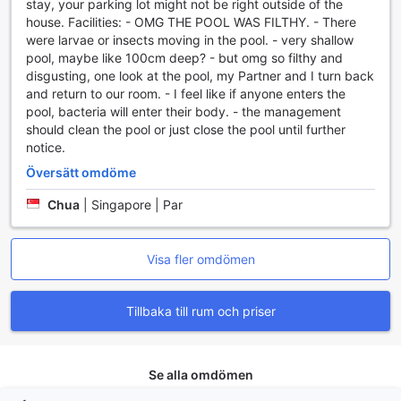
stay, your parking lot might not be right outside of the
Jyougasaki
house. Facilities: - OMG THE POOL WAS FILTHY. - There
were larvae or insects moving in the pool. - very shallow
På Lenessa Jyougasaki kan du njuta av en förstklassig
pool, maybe like 100cm deep? - but omg so filthy and
gastronomisk upplevelse i deras eleganta restaurang, där
disgusting, one look at the pool, my Partner and I turn back
du kan avnjuta lokala specialiteter och internationella rätter
and return to our room. - I feel like if anyone enters the
i en mysig och inbjudande atmosfär. För de som vill tillaga
pool, bacteria will enter their body. - the management
sina egna måltider finns tillgång till moderna BBQ-
should clean the pool or just close the pool until further
anläggningar, perfekt för att umgås med vänner och familj
notice.
medan ni grillar i fridfulla omgivningar. Dessutom erbjuder
hotellet daglig städning, vilket säkerställer att ditt rum alltid
Översätt omdöme
är rent och fräscht under din vistelse. Denna kombination
av utsökta matalternativ och bekvämligheter gör Lenessa
Chua
|
Singapore | Par
Jyougasaki till ett idealiskt val för en avkopplande och
minnesvärd vistelse i Atami.
Visa fler omdömen
Upplev Lenessa Jyougasakis unika rumskategorier i
Atami
Tillbaka till rum och priser
På Lenessa Jyougasaki i Atami kan du välja mellan ett brett
utbud av rum som passar alla typer av resenärer. Välj en
traditionell japansk stilrum med 10 tatami och matsal,
Se alla omdömen
perfekt för en autentisk japansk upplevelse, eller njut av en