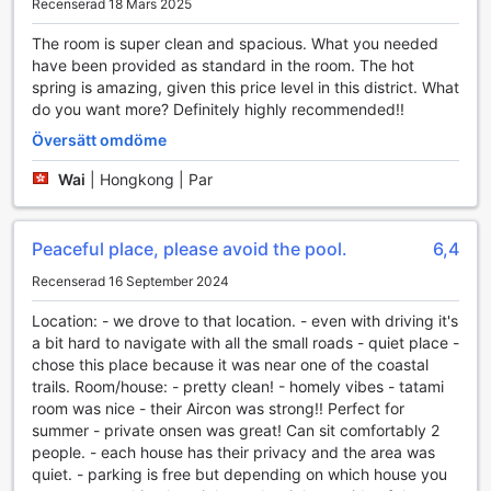
Recenserad 18 Mars 2025
transport. Dessutom finns det taxi- och
biluthyrningstjänster tillgängliga för gäster som vill ha ännu
The room is super clean and spacious. What you needed
mer flexibilitet och komfort under sin vistelse.
have been provided as standard in the room. The hot
spring is amazing, given this price level in this district. What
Bekväma och välutrustade rum på Lenessa Jyougasaki
do you want more? Definitely highly recommended!!
Översätt omdöme
Upplev en avkopplande vistelse i de moderna och
välutrustade rummen på Lenessa Jyougasaki, där komfort
Wai
|
Hongkong | Par
står i fokus. Varje rum är utrustat med luftkonditionering för
att säkerställa en behaglig temperatur oavsett årstid, samt
en platt-TV för underhållning efter en dag av äventyr. För
Peaceful place, please avoid the pool.
6,4
extra bekvämlighet finns ett separat vardagsrum, perfekt
för att koppla av eller umgås med familj och vänner.
Recenserad 16 September 2024
Rummen har även en balkong eller terrass där du kan njuta
Location: - we drove to that location. - even with driving it's
av den friska havsluften och den vackra omgivningen. För
a bit hard to navigate with all the small roads - quiet place -
att göra din vistelse ännu mer bekväm finns ett kylskåp,
chose this place because it was near one of the coastal
toalettsaker, rena sänglinnen samt handdukar. En hårtork är
trails. Room/house: - pretty clean! - homely vibes - tatami
tillgänglig för din bekvämlighet, så att du kan känna dig
room was nice - their Aircon was strong!! Perfect for
fräsch och redo för dagen. Allt detta sammantaget skapar
summer - private onsen was great! Can sit comfortably 2
en perfekt plats för en minnesvärd semester i Atami.
people. - each house has their privacy and the area was
quiet. - parking is free but depending on which house you
Upplev utsökta måltider och bekvämligheter på Lenessa