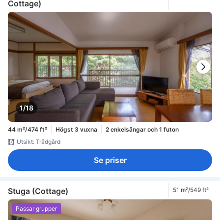
Cottage)
1/18
44 m²/474 ft²
Högst 3 vuxna
2 enkelsängar och 1 futon
Utsikt: Trädgård
Se priser
Stuga (Cottage)
51 m²/549 ft²
Passar grupper