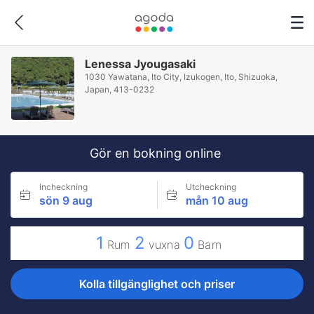
Lenessa Jyougasaki
1030 Yawatana, Ito City, Izukogen, Ito, Shizuoka,
Japan, 413-0232
Gör en bokning online
Incheckning
Utcheckning
sön 9 aug
mån 10 aug
1
2
0
Rum
vuxna
Barn
Kolla tillgänglighet och priser