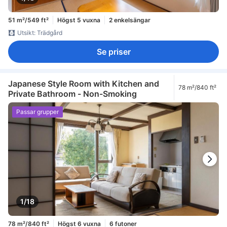
51 m²/549 ft²
Högst 5 vuxna
2 enkelsängar
Utsikt: Trädgård
Se priser
Japanese Style Room with Kitchen and
78 m²/840 ft²
Private Bathroom - Non-Smoking
Passar grupper
1/18
78 m²/840 ft²
Högst 6 vuxna
6 futoner