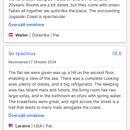
utbud av faciliteter. Hotellet erbjuder välutrustade
20years. Rooms are a bit dated, but they come with onsen.
tennisbanor, perfekta för både nybörjare och avancerade
Taken all together we quite like the place. The surrounding
spelare som vill förbättra sin teknik eller bara ha kul på
Jogasaki Coast is spectacular.
banan. För de som föredrar utomhusaktiviteter finns det
Översätt omdöme
vackra vandringsleder som tar dig genom den natursköna
omgivningen runt Atami, vilket ger en perfekt blandning av
Walter
|
Österrike | Par
motion och naturupplevelser.
För avkoppling efter en aktiv dag kan gästerna svalka sig i
den utomhuspoolen, som erbjuder en härlig plats att koppla
So spacious
10,0
av under solen. Dessutom finns ett kostnadsfritt
fitnesscenter som är tillgängligt dygnet runt, utrustat med
Recenserad 27 Oktober 2024
modern träningsutrustning för att hålla formen under hela
The flat we were given was up a hill on the second floor,
vistelsen. Oavsett om du är ute efter sport, motion eller
enabling a view of the sea. There was a complete cooking
avkoppling, har Lenessa Jyougasaki något för alla som vill
area, plenty of dishes, and a big refrigerator. The sleeping
kombinera aktivitet med komfort.
area has tatami mats and futons, the living room has two
large sofas, and in the bathroom an ofuro with spring water.
Bekvämligheter på Lenessa Jyougasaki i Atami
The breakfasts were great, and right across the street is a
trail that leads to many trails alongside the coast.
Lenessa Jyougasaki erbjuder sina gäster en rad praktiska
bekvämligheter för att göra vistelsen så bekväm som
Översätt omdöme
möjligt. Här finns säkerhetsboxar för att tryggt förvara
värdesaker, samt gratis Wi-Fi i alla rum för att hålla dig
Laraine
|
USA | Par