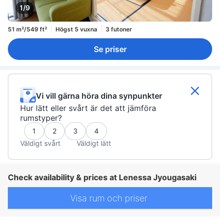
1/9
51 m²/549 ft²
Högst 5 vuxna
3 futoner
Se priser
Vi vill gärna höra dina synpunkter
Hur lätt eller svårt är det att jämföra
rumstyper?
1
2
3
4
Väldigt svårt
Väldigt lätt
Check availability & prices at Lenessa Jyougasaki
Visa rum och priser