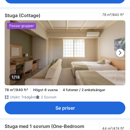
Stuga (Cottage)
78 m²/840 ft²
Passar grupper
1/18
78 m²/840 ft²
Högst 6 vuxna
4 futoner / 2 enkelsängar
Utsikt: Trädgård
2 Sovrum
Se priser
Stuga med 1 sovrum (One-Bedroom
44 m²/474 ft²