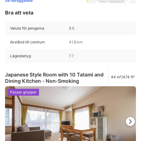
Se närliggande
Bra att veta
Valuta för pengarna
8.6
Avstånd till centrum
41.8 km
Lägesbetyg
7.7
Japanese Style Room with 10 Tatami and
44 m²/474 ft²
Dining Kitchen - Non-Smoking
Passar grupper