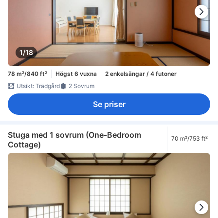
1/18
78 m²/840 ft²
Högst 6 vuxna
2 enkelsängar / 4 futoner
Utsikt: Trädgård
2 Sovrum
Se priser
Stuga med 1 sovrum (One-Bedroom
70 m²/753 ft²
Cottage)