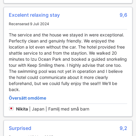
uppkopplad under hela vistelsen. I de gemensamma
områdena finns även Wi-Fi, vilket gör det enkelt att surfa
eller arbeta online när du är ute och rör dig i hotellet.
Excelent relaxing stay
9,6
För gäster som behöver extra hjälp med bagage finns en
Recenserad 9 Juli 2024
luggage storage-tjänst, och hotellet erbjuder även daglig
städning för att säkerställa att rummen alltid är fräscha.
The service and the house we stayed in were exceptional.
Dessutom finns en tvättomat för de som vill fräscha upp
Perfectly clean and genuinly friendly. We enjoyed the
kläder under sin vistelse. För rökare finns en särskild
location a lot even without the car. The hotel provided free
rökavdelning, och för att tillgodose behovet av snacks och
shattle service to and from the staytion. We walked 20
drycker finns en vending machine tillgänglig. Hotellet
minutes to Izu Ocean Park and booked a guided snorkeling
strävar efter att ge en bekymmersfri och komfortabel
tour with Keep Smiling there. I highly advise that one too.
upplevelse för alla gäster.
The swimming pool was not yet in operation and I believe
the hotel could communicate about it more clearly
Bekväma transportalternativ vid Lenessa Jyougasaki
beforehand, but we could fully enjoy the sea!!! We'll be
back.
På Lenessa Jyougasaki kan gästerna njuta av ett bekvämt
Översätt omdöme
och smidigt transportsystem som gör vistelsen ännu mer
angenäm. Hotellet erbjuder gratis parkering på plats, vilket
Nikita
|
Japan | Familj med små barn
underlättar för gäster som anländer med bil och ger dem
möjlighet att utforska området i sin egen takt. För extra
bekvämlighet finns även en kostnadsfri shuttleservice som
Surprised
9,2
tar dig till och från viktiga platser i närheten, vilket gör att
du enkelt kan ta dig runt utan att behöva oroa dig för