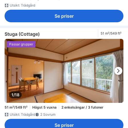
Utsikt: Trädgård
Se priser
Stuga (Cottage)
51 m²/549 ft²
Passar grupper
1/18
51 m²/549 ft²
Högst 5 vuxna
2 enkelsängar / 3 futoner
Utsikt: Trädgård
2 Sovrum
Se priser