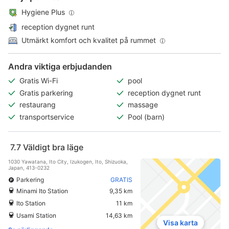
Hygiene Plus
reception dygnet runt
Utmärkt komfort och kvalitet på rummet
Andra viktiga erbjudanden
Gratis Wi-Fi
pool
Gratis parkering
reception dygnet runt
restaurang
massage
transportservice
Pool (barn)
7.7
Väldigt bra läge
1030 Yawatana, Ito City, Izukogen, Ito, Shizuoka,
Japan, 413-0232
Parkering
GRATIS
Minami Ito Station
9,35 km
Ito Station
11 km
Usami Station
14,63 km
Visa karta