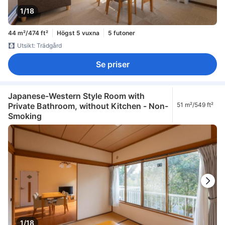
1/18
44 m²/474 ft²
Högst 5 vuxna
5 futoner
Utsikt: Trädgård
Se priser
Japanese-Western Style Room with
Private Bathroom, without Kitchen - Non-
51 m²/549 ft²
Smoking
1/18