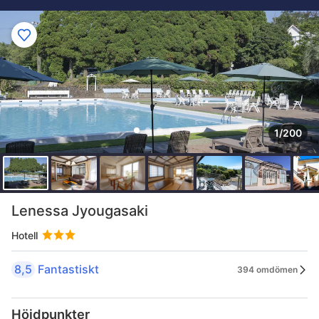
1/200
Lenessa Jyougasaki
Hotell
8,5
Fantastiskt
394 omdömen
Höjdpunkter