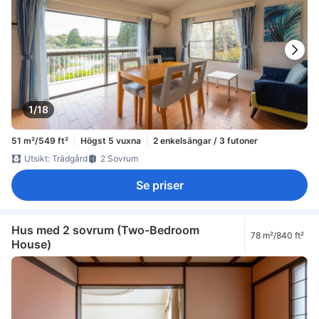
1/18
51 m²/549 ft²
Högst 5 vuxna
2 enkelsängar / 3 futoner
Utsikt: Trädgård
2 Sovrum
Se priser
Hus med 2 sovrum (Two-Bedroom
78 m²/840 ft²
House)