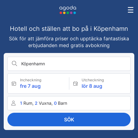
Hotell och ställen att bo på i Köpenhamn
Sök för att jämföra priser och upptäcka fantastiska
erbjudanden med gratis avbokning
Köpenhamn
Incheckning
Utcheckning
fre 7 aug
lör 8 aug
1
Rum,
2
Vuxna,
0
Barn
SÖK