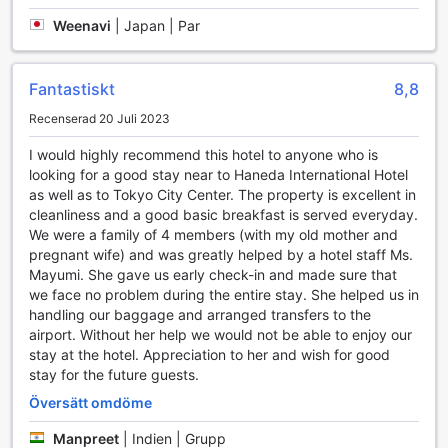
parkeringsplats i staden.
Weenavi
|
Japan | Par
För dem som föredrar att resa utan bil, erbjuder hotellet
också en pålitlig taxitjänst som snabbt och enkelt kan ta
dig till de mest populära destinationerna i Yokohama.
Fantastiskt
8,8
Oavsett om du planerar en dag av sightseeing, en
affärsresa eller en romantisk middag, kommer taxi-tjänsten
Recenserad 20 Juli 2023
att ge dig den flexibilitet och bekvämlighet du behöver för
att göra din vistelse så smidig som möjligt. Med dessa
I would highly recommend this hotel to anyone who is
transportfaciliteter är Kawasaki Central Hotel det perfekta
looking for a good stay near to Haneda International Hotel
valet för både affärsresenärer och turister.
as well as to Tokyo City Center. The property is excellent in
cleanliness and a good basic breakfast is served everyday.
Rumfaciliteter på Kawasaki Central Hotel
We were a family of 4 members (with my old mother and
pregnant wife) and was greatly helped by a hotel staff Ms.
Kawasaki Central Hotel erbjuder en bekväm och
Mayumi. She gave us early check-in and made sure that
avkopplande atmosfär med moderna rum som är utrustade
we face no problem during the entire stay. She helped us in
med en rad faciliteter för att säkerställa en behaglig
handling our baggage and arranged transfers to the
vistelse. Varje rum har luftkonditionering som gör det
airport. Without her help we would not be able to enjoy our
möjligt för gästerna att justera temperaturen efter eget
stay at the hotel. Appreciation to her and wish for good
behag, vilket är särskilt uppskattat under de varma
stay for the future guests.
sommarmånaderna. För att hålla sig underhållen finns en
Översätt omdöme
platt-TV med satellit- och kabelkanaler, perfekt för att
koppla av efter en lång dag av sightseeing i Yokohama.
Manpreet
|
Indien | Grupp