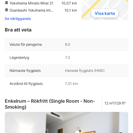
Yokohama Minato Mirai 21
10,07 km
Osanbashi Yokohama International Passenger Terminal
10,1 km
Visa karta
Se närliggande
Bra att veta
Valuta för pengarna
8.0
Lägesbetyg
7.3
Närmaste flygplats
Haneda flygplats (HND)
Avstånd till flygplats
7,31 km
Enkelrum – Rökfritt (Single Room - Non-
12 m²/129 ft²
Smoking)