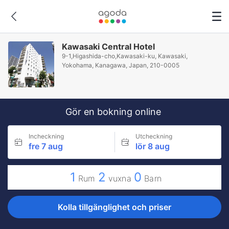
Kawasaki Central Hotel
9-1,Higashida-cho,Kawasaki-ku, Kawasaki,
Yokohama, Kanagawa, Japan, 210-0005
Gör en bokning online
Incheckning
Utcheckning
fre 7 aug
lör 8 aug
1
2
0
Rum
vuxna
Barn
Kolla tillgänglighet och priser