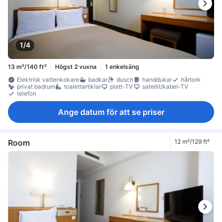
1/4
13 m²/140 ft²
Högst 2 vuxna
1 enkelsäng
Elektrisk vattenkokare
badkar
dusch
handdukar
hårtork
privat badrum
toalettartiklar
platt-TV
satellit/kabel-TV
telefon
Ange datum för att se priser
Room
12 m²/129 ft²