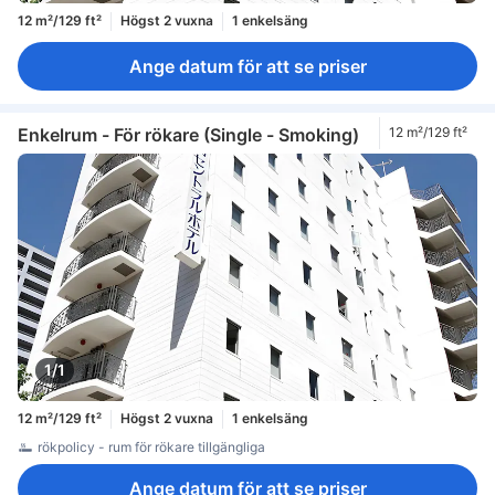
12 m²/129 ft²
Högst 2 vuxna
1 enkelsäng
Ange datum för att se priser
Enkelrum - För rökare (Single - Smoking)
12 m²/129 ft²
1/1
12 m²/129 ft²
Högst 2 vuxna
1 enkelsäng
rökpolicy - rum för rökare tillgängliga
Ange datum för att se priser