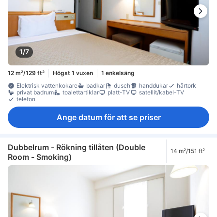
1/7
12 m²/129 ft²
Högst 1 vuxen
1 enkelsäng
Elektrisk vattenkokare
badkar
dusch
handdukar
hårtork
privat badrum
toalettartiklar
platt-TV
satellit/kabel-TV
telefon
Ange datum för att se priser
Dubbelrum - Rökning tillåten (Double
14 m²/151 ft²
Room - Smoking)