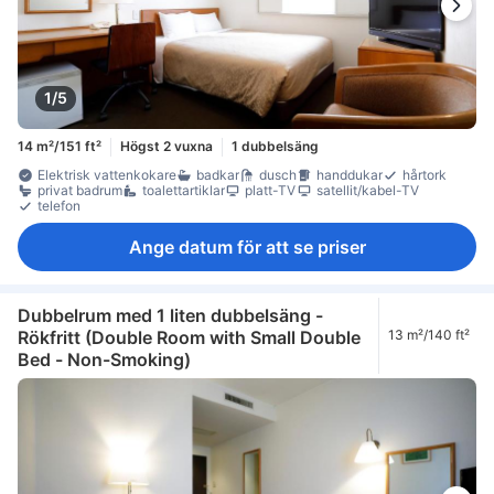
1/5
14 m²/151 ft²
Högst 2 vuxna
1 dubbelsäng
Elektrisk vattenkokare
badkar
dusch
handdukar
hårtork
privat badrum
toalettartiklar
platt-TV
satellit/kabel-TV
telefon
Ange datum för att se priser
Dubbelrum med 1 liten dubbelsäng -
Rökfritt (Double Room with Small Double
13 m²/140 ft²
Bed - Non-Smoking)