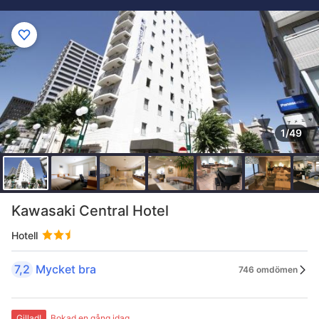
1/49
Kawasaki Central Hotel
Hotell
7,2
Mycket bra
746 omdömen
Gillad!
Bokad en gång idag