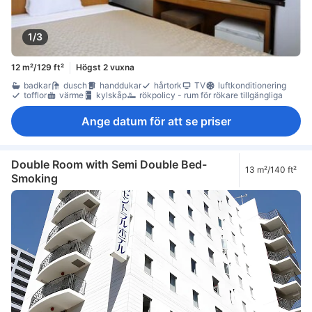
1/3
12 m²/129 ft²
Högst 2 vuxna
badkar
dusch
handdukar
hårtork
TV
luftkonditionering
tofflor
värme
kylskåp
rökpolicy - rum för rökare tillgängliga
Ange datum för att se priser
Double Room with Semi Double Bed-
13 m²/140 ft²
Smoking