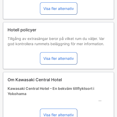
Visa fler alternativ
Hotell policyer
Tillgång av extrasängar beror på vilket rum du väljer. Var
god kontrollera rummets beläggning för mer information.
Vid bokning av fler än 5 rum är det möjligt att andra regler
och tillägg gäller.
Visa fler alternativ
Om Kawasaki Central Hotel
Kawasaki Central Hotel – En bekväm tillflyktsort i
Yokohama
Välkommen till Kawasaki Central Hotel, en charmig och
prisvärd 2,5-stjärnig oas belägen i hjärtat av Yokohama,
Japan. Byggt 1996, erbjuder detta hotell en perfekt
Visa fler alternativ