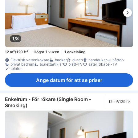
1/8
12 m²/129 ft²
Högst 1 vuxen
1 enkelsäng
Elektrisk vattenkokare
badkar
dusch
handdukar
hårtork
privat badrum
toalettartiklar
platt-TV
satellit/kabel-TV
telefon
Ange datum för att se priser
Enkelrum - För rökare (Single Room -
12 m²/129 ft²
Smoking)