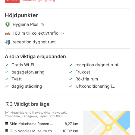
Höjdpunkter
Hygiene Plus
160 m till kollektivtrafik
reception dygnet runt
Andra viktiga erbjudanden
Gratis Wi-Fi
reception dygnet runt
bagageförvaring
Frukost
Tvätt
Rökfria rum
daglig städning
luftkonditionering i
allmänna utrymmen
7.3
Väldigt bra läge
9-1,Higashida-cho,Kawasaki-ku, Kawasaki,
Yokohama, Kanagawa, Japan, 210-0005
Shin-Yokohama Ramen Museum
8,27 km
Cup Noodles Museum Yokohama
10,02 km