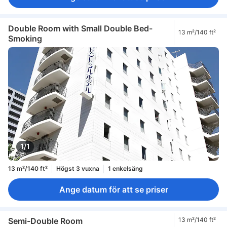
Double Room with Small Double Bed-
13 m²/140 ft²
Smoking
1/1
13 m²/140 ft²
Högst 3 vuxna
1 enkelsäng
Ange datum för att se priser
Semi-Double Room
13 m²/140 ft²