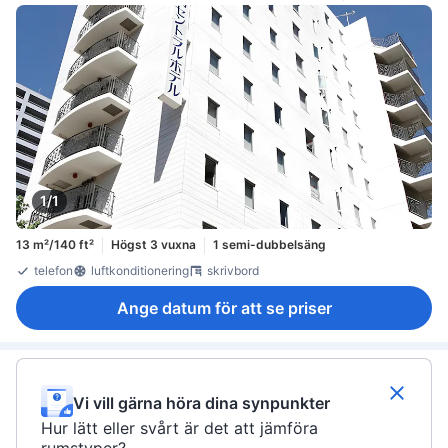
1/1
13 m²/140 ft²
Högst 3 vuxna
1 semi-dubbelsäng
telefon
luftkonditionering
skrivbord
Ange datum för att se priser
Vi vill gärna höra dina synpunkter
Hur lätt eller svårt är det att jämföra
rumstyper?