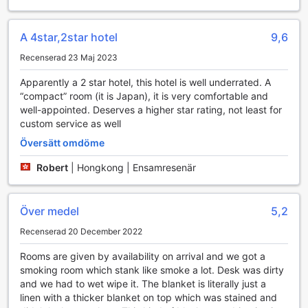
För att göra din vistelse ännu mer bekväm erbjuder
rummen även en kaffebryggare och vattenkokare, så att
du kan njuta av en varm kopp kaffe eller te när som helst
A 4star,2star hotel
9,6
på dygnet. Det finns också ett kylskåp i varje rum, vilket
Recenserad 23 Maj 2023
gör det enkelt att förvara snacks och drycker. Gästerna
kan räkna med högkvalitativa toalettartiklar, fräscha
Apparently a 2 star hotel, this hotel is well underrated. A
sängkläder och mjuka handdukar som bidrar till en lyxig
“compact” room (it is Japan), it is very comfortable and
känsla. Allt detta gör Kawasaki Central Hotel till ett utmärkt
well-appointed. Deserves a higher star rating, not least for
val för både affärsresenärer och turister som söker komfort
custom service as well
och bekvämlighet.
Översätt omdöme
Matupplevelser på Kawasaki Central Hotel
Robert
|
Hongkong | Ensamresenär
Kawasaki Central Hotel erbjuder en mångsidig och
tillfredsställande matupplevelse för sina gäster. För dem
Över medel
5,2
som föredrar att njuta av en måltid i sitt rum, finns det en
bekväm rumsservice som gör det möjligt att beställa läckra
Recenserad 20 December 2022
rätter direkt till dörren. Oavsett om det är en snabb frukost
eller en sen kvällsmiddag, är hotellets rumsservice alltid
Rooms are given by availability on arrival and we got a
redo att tillfredsställa dina kulinariska behov.
smoking room which stank like smoke a lot. Desk was dirty
För dem som älskar att laga mat själva, erbjuder hotellet en
and we had to wet wipe it. The blanket is literally just a
delad köksfacilitet där gäster kan förbereda sina egna
linen with a thicker blanket on top which was stained and
måltider och njuta av en mer personlig matupplevelse.