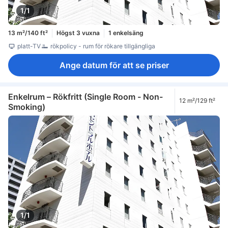
1/1
13 m²/140 ft²
Högst 3 vuxna
1 enkelsäng
platt-TV
rökpolicy - rum för rökare tillgängliga
Ange datum för att se priser
Enkelrum – Rökfritt (Single Room - Non-
12 m²/129 ft²
Smoking)
1/1