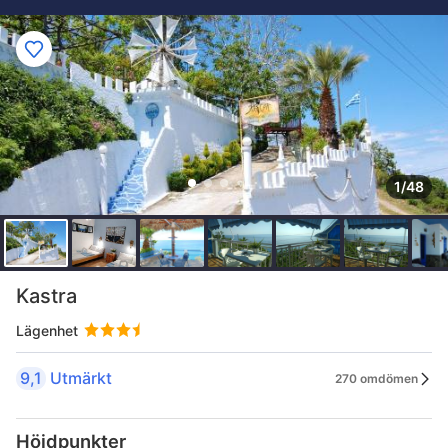
1/48
Kastra
Lägenhet
9,1
Utmärkt
270 omdömen
Höjdpunkter