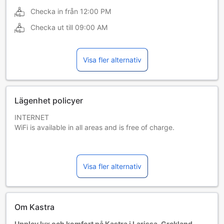
Checka in från
12:00 PM
Checka ut till
09:00 AM
Visa fler alternativ
Lägenhet policyer
INTERNET
WiFi is available in all areas and is free of charge.
PARKING
Free private parking is possible on site (reservation is not
Visa fler alternativ
needed).
PETS
Pets are allowed on request. No extra charges.
Om Kastra
CHILDREN AND EXTRA BED POLICY
Upplev lyx och komfort på Kastra i Larissa, Grekland