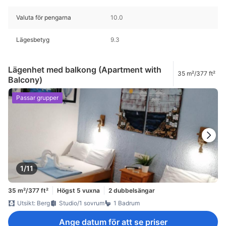
Valuta för pengarna
10.0
Lägesbetyg
9.3
Lägenhet med balkong (Apartment with
35 m²/377 ft²
Balcony)
Passar grupper
1/11
35 m²/377 ft²
Högst 5 vuxna
2 dubbelsängar
Utsikt: Berg
Studio/1 sovrum
1 Badrum
Ange datum för att se priser