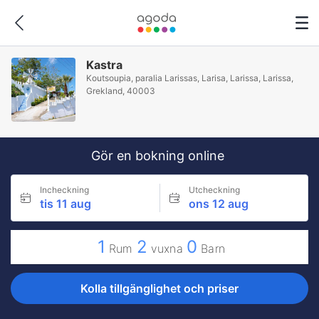
Kastra
Koutsoupia, paralia Larissas, Larisa, Larissa, Larissa,
Grekland, 40003
Gör en bokning online
Incheckning
Utcheckning
tis 11 aug
ons 12 aug
1
2
0
Rum
vuxna
Barn
Kolla tillgänglighet och priser