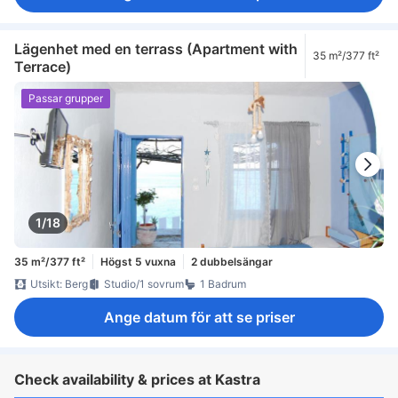
Lägenhet med en terrass (Apartment with
35 m²/377 ft²
Terrace)
Passar grupper
1/18
35 m²/377 ft²
Högst 5 vuxna
2 dubbelsängar
Utsikt: Berg
Studio/1 sovrum
1 Badrum
Ange datum för att se priser
Check availability & prices at Kastra