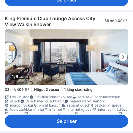
King Premium Club Lounge Access City
38 m²/409 ft²
View WalkIn Shower
1/6
38 m²/409 ft²
Högst 2 vuxna
1 king size-säng
Utsikt: Stad
Elektrisk vattenkokare
badkar
badrumstelefon
dusch
Dusch med duschkabin
handdukar
hårtork
morgonrockar
privat badrum
separat dusch & badkar
spegel
toalettartiklar
våg
internet
internet (gratis)
internet - trådlöst
platt-TV
satellit/kabel-TV
telefon
trådlöst internet (gratis)
TV
Concierge
eluttag nära sängen
Handsprit
luftkonditionering
Se priser
luftrenare
mörkläggningsgardiner
Pyjamas
sängkläder
tillträde till executive-lounge
tofflor
väckarklocka
väckningsservice
värme
gratis snabbkaffe
gratis te