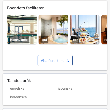
Boendets faciliteter
inomhuspool
spa
bar
res
Visa fler alternativ
Talade språk
engelska
japanska
koreanska