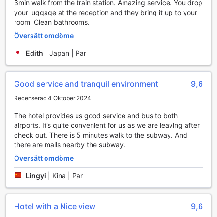
3min walk from the train station. Amazing service. You drop
InterContinental Yokohama Grand en perfekt kombination
your luggage at the reception and they bring it up to your
av faciliteter för att passa dina behov.
room. Clean bathrooms.
Bekvämlighetsfaciliteter på InterContinental Yokohama
Översätt omdöme
Grand
Edith
|
Japan | Par
InterContinental Yokohama Grand erbjuder en rad
bekvämlighetsfaciliteter som gör din vistelse både bekväm
och minnesvärd. Med 24-timmars rumsservice kan du njuta
Good service and tranquil environment
9,6
av utsökta måltider och snacks när som helst på dygnet,
Recenserad 4 Oktober 2024
vilket ger dig friheten att äta när det passar dig bäst.
Hotellet har även en effektiv tvätt- och kemtvättservice för
The hotel provides us good service and bus to both
att säkerställa att du alltid ser ditt bästa ut under hela din
airports. It’s quite convenient for us as we are leaving after
vistelse. För din säkerhet finns det värdeskåp i rummen,
check out. There is 5 minutes walk to the subway. And
vilket gör att du kan förvara dina värdesaker utan
there are malls nearby the subway.
bekymmer.
För att ytterligare förbättra din upplevelse erbjuder
Översätt omdöme
InterContinental Yokohama Grand en concierge-tjänst som
Lingyi
|
Kina | Par
står redo att hjälpa dig med allt från att boka restauranger
till att ge rekommendationer om lokala sevärdheter. Du kan
också njuta av gratis wi-fi i alla rum och i de offentliga
Hotel with a Nice view
9,6
områdena, så att du alltid kan hålla kontakten med vänner
och familj eller planera dina aktiviteter. För affärsresenärer