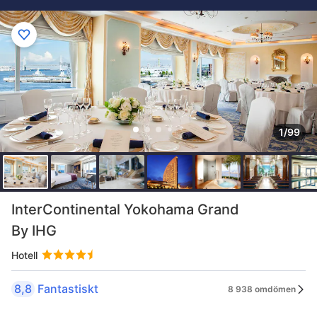
1/99
InterContinental Yokohama Grand
By IHG
Hotell
8,8
Fantastiskt
8 938 omdömen