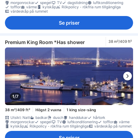
morgonrockar
spegel
TV
dagstidning
luftkonditionering
tofflor
värme
kylskåp
Rökpolicy - rökfria rum tillgängliga
värdeskåp på rummet
Se priser
Premium King Room *Has shower
38 m²/409 ft²
1/7
38 m²/409 ft²
Högst 2 vuxna
1 king size-säng
Utsikt: Natt
badkar
dusch
handdukar
hårtork
morgonrockar
spegel
TV
luftkonditionering
tofflor
värme
kylskåp
Rökpolicy - rökfria rum tillgängliga
värdeskåp på rummet
Se priser