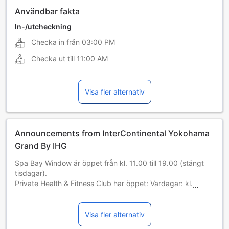
Användbar fakta
In-/utcheckning
Checka in från
03:00 PM
Checka ut till
11:00 AM
Visa fler alternativ
Announcements from InterContinental Yokohama
Grand By IHG
Spa Bay Window är öppet från kl. 11.00 till 19.00 (stängt
tisdagar).
Private Health & Fitness Club har öppet: Vardagar: kl.
09.00-22.00 Lördagar: kl. 08.00-22.00 Söndagar och
allmänna helgdagar: kl. 08.00-20.00.
En extra avgift tillkommer för tillgång till Private Health &
Visa fler alternativ
Fitness Club.