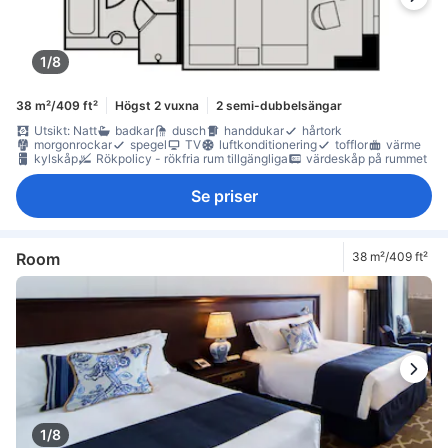
1/8
38 m²/409 ft²
Högst 2 vuxna
2 semi-dubbelsängar
Utsikt: Natt
badkar
dusch
handdukar
hårtork
morgonrockar
spegel
TV
luftkonditionering
tofflor
värme
kylskåp
Rökpolicy - rökfria rum tillgängliga
värdeskåp på rummet
Se priser
Room
38 m²/409 ft²
1/8