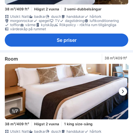
38 m²/409 ft²
Högst 2 vuxna
2 semi-dubbelsängar
Utsikt: Natt
badkar
dusch
handdukar
hårtork
morgonrockar
spegel
TV
dagstidning
luftkonditionering
tofflor
värme
kylskåp
Rökpolicy - rökfria rum tillgängliga
värdeskåp på rummet
Se priser
Room
38 m²/409 ft²
1/7
38 m²/409 ft²
Högst 2 vuxna
1 king size-säng
Utsikt: Natt
badkar
dusch
handdukar
hårtork