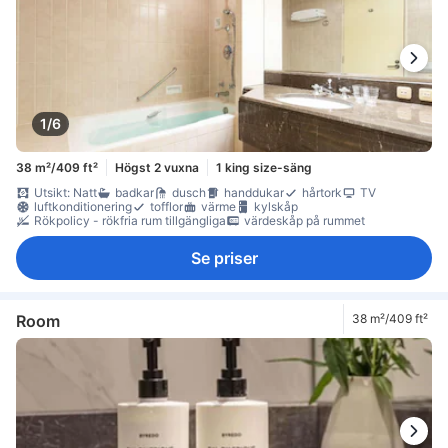
1/6
38 m²/409 ft²
Högst 2 vuxna
1 king size-säng
Utsikt: Natt
badkar
dusch
handdukar
hårtork
TV
luftkonditionering
tofflor
värme
kylskåp
Rökpolicy - rökfria rum tillgängliga
värdeskåp på rummet
Se priser
Room
38 m²/409 ft²