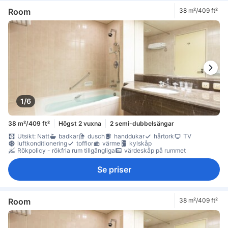
gratis vatten på flaska
kaffe-/tekokare
kylskåp
minibar
Vinglas
Fönster
Fönster som kan öppnas
heltäckningsmatta
Room
38 m²/409 ft²
högt belägen våning
papperskorgar
skrivbord
soffa
garderob
klädhängare
möjlighet att stryka kläder
rökdetektor
Rökpolicy - rökfria rum tillgängliga
Säkerhets-/skyddsfunktioner
tillgängligt via hiss
värdeskåp på rummet
1/6
38 m²/409 ft²
Högst 2 vuxna
2 semi-dubbelsängar
Utsikt: Natt
badkar
dusch
handdukar
hårtork
TV
luftkonditionering
tofflor
värme
kylskåp
Rökpolicy - rökfria rum tillgängliga
värdeskåp på rummet
Se priser
Room
38 m²/409 ft²