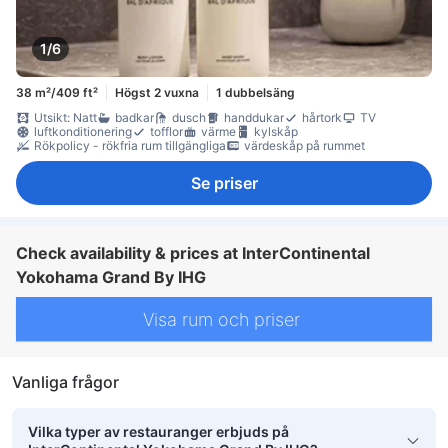
1/6
38 m²/409 ft²
Högst 2 vuxna
1 dubbelsäng
Utsikt: Natt
badkar
dusch
handdukar
hårtork
TV
luftkonditionering
tofflor
värme
kylskåp
Rökpolicy - rökfria rum tillgängliga
värdeskåp på rummet
Se priser
Check availability & prices at InterContinental
Yokohama Grand By IHG
Visa rum och priser
Vanliga frågor
Vilka typer av restauranger erbjuds på