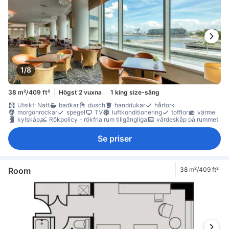
1/8
38 m²/409 ft²
Högst 2 vuxna
1 king size-säng
Utsikt: Natt
badkar
dusch
handdukar
hårtork
morgonrockar
spegel
TV
luftkonditionering
tofflor
värme
kylskåp
Rökpolicy - rökfria rum tillgängliga
värdeskåp på rummet
Se priser
Room
38 m²/409 ft²