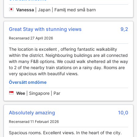
Yokohama Grand efter att erbjuda en komplett upplevelse
Vanessa
|
Japan | Familj med små barn
för alla sina gäster.
Sportanläggningar på InterContinental Yokohama Grand
Great Stay with stunning views
9,2
InterContinental Yokohama Grand erbjuder en imponerande
Recenserad 27 April 2026
uppsättning sportanläggningar som gör det möjligt för
gästerna att hålla sig aktiva och friska under sin vistelse.
The location is excellent , offering fantastic walkability
Den inomhuspoolen är en riktig höjdpunkt, där du kan
within the district. Neighbouring buildings are all connected
simma några längder i en avkopplande miljö med
with many F&B options. We could walk sheltered all the way
panoramautsikt över hamnen. Vattnet är alltid behagligt
to 2 of the nearby train stations on a rainy day. Rooms are
tempererat, vilket gör det till en perfekt plats för både
very spacious with beautiful views.
avslappning och träning, oavsett väderlek utanför.
Översätt omdöme
För den som vill träna på land finns ett välutrustat
fitnesscenter tillgängligt, där du kan få igång pulsen med
Wee
|
Singapore | Par
moderna maskiner och fria vikter. Här kan du följa ditt eget
träningsprogram eller njuta av en energigivande session för
att ladda batterierna inför dagens äventyr. Observera att
Absolutely amazing
10,0
tillgången till fitnesscentret kan medföra en extra kostnad,
men den investering du gör i din hälsa och välbefinnande
Recenserad 11 Februari 2026
är verkligen värt det. Oavsett om du är en hängiven atlet
Spacious rooms. Excellent views. In the heart of the city.
eller bara vill hålla dig aktiv under din resa, erbjuder