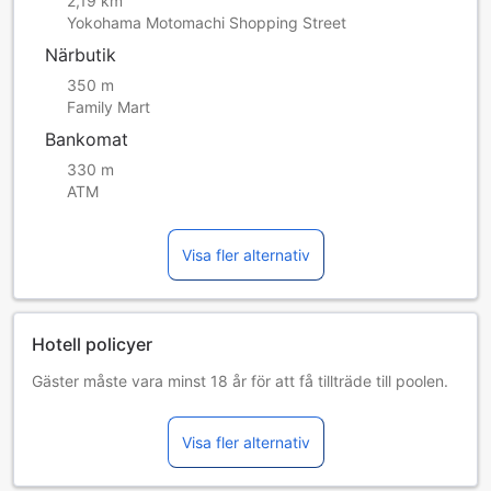
2,19 km
Yokohama Motomachi Shopping Street
Närbutik
350 m
Family Mart
Bankomat
330 m
ATM
Visa fler alternativ
Hotell policyer
Gäster måste vara minst 18 år för att få tillträde till poolen.
Barn och extrasängar
Tillgång till extrasängar är beroende av rumstyp, var god
Visa fler alternativ
se den individuella rumspolicyn för mer information.
Tillgång av extrasängar beror på vilket rum du väljer. Var
god kontrollera rummets beläggning för mer information.