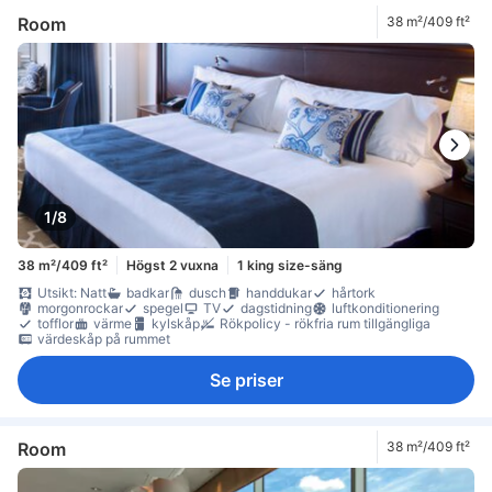
Room
38 m²/409 ft²
1/8
38 m²/409 ft²
Högst 2 vuxna
1 king size-säng
Utsikt: Natt
badkar
dusch
handdukar
hårtork
morgonrockar
spegel
TV
dagstidning
luftkonditionering
tofflor
värme
kylskåp
Rökpolicy - rökfria rum tillgängliga
värdeskåp på rummet
Se priser
Room
38 m²/409 ft²