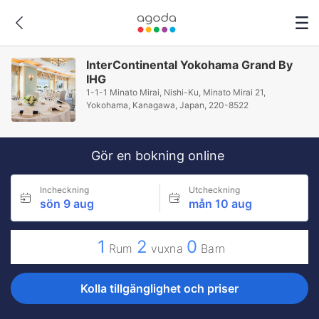
InterContinental Yokohama Grand By
IHG
1-1-1 Minato Mirai, Nishi-Ku, Minato Mirai 21,
Yokohama, Kanagawa, Japan, 220-8522
Gör en bokning online
Incheckning
Utcheckning
sön 9 aug
mån 10 aug
1
2
0
Rum
vuxna
Barn
Kolla tillgänglighet och priser