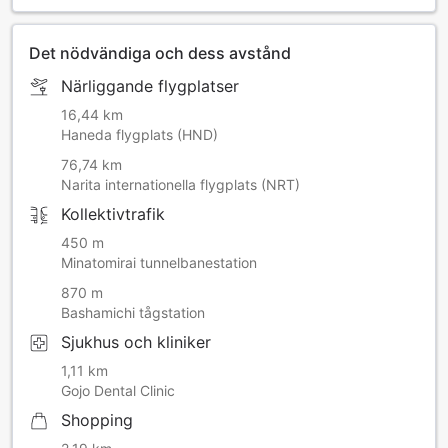
Du måste vara minst 18 år för att få tillträde till gymmet.
Observera att extra avgifter tillkommer för barn som är 5 år
och äldre om de vill äta frukost.
Det nödvändiga och dess avstånd
Närliggande flygplatser
16,44 km
Haneda flygplats (HND)
76,74 km
Narita internationella flygplats (NRT)
Kollektivtrafik
450 m
Minatomirai tunnelbanestation
870 m
Bashamichi tågstation
Sjukhus och kliniker
1,11 km
Gojo Dental Clinic
Shopping