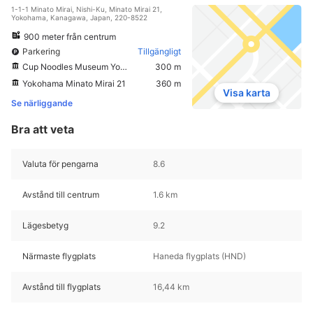
1-1-1 Minato Mirai, Nishi-Ku, Minato Mirai 21,
Yokohama, Kanagawa, Japan, 220-8522
900 meter från centrum
Parkering
Tillgängligt
Cup Noodles Museum Yokohama
300 m
Yokohama Minato Mirai 21
360 m
Visa karta
Se närliggande
Bra att veta
Valuta för pengarna
8.6
Avstånd till centrum
1.6 km
Lägesbetyg
9.2
Närmaste flygplats
Haneda flygplats (HND)
Avstånd till flygplats
16,44 km