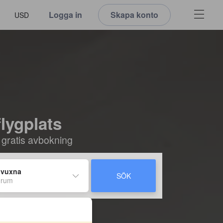
Logga in
Skapa konto
USD
flygplats
 gratis avbokning
 vuxna
SÖK
 rum