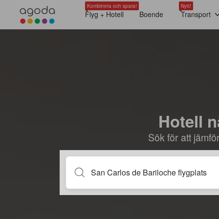
Kombinera och spara!
Nytt!
Flyg + Hotell
Boende
Transport
Hotell n
Sök för att jämf