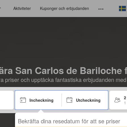
Aktiviteter
Kuponger och erbjudanden
ära San Carlos de Bariloche 
öra priser och upptäcka fantastiska erbjudanden med
2
Incheckning
Utcheckning
1
Bekräfta dina resedatum för att se priser