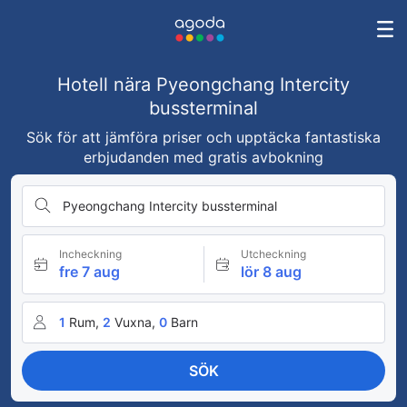
Hotell nära Pyeongchang Intercity
bussterminal
Sök för att jämföra priser och upptäcka fantastiska
erbjudanden med gratis avbokning
Pyeongchang Intercity bussterminal
Incheckning
Utcheckning
fre 7 aug
lör 8 aug
1
Rum,
2
Vuxna,
0
Barn
SÖK