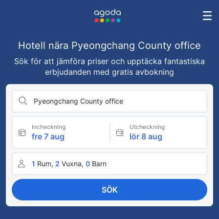
Hotell nära Pyeongchang County office
Sök för att jämföra priser och upptäcka fantastiska
erbjudanden med gratis avbokning
Pyeongchang County office
Incheckning
Utcheckning
fre 7 aug
lör 8 aug
1
Rum,
2
Vuxna,
0
Barn
SÖK